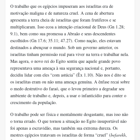
O trabalho que os egípcios impuseram aos israelitas era de
motivação maligna e de natureza cruel. A cena de abertura
apresenta a terra cheia de israelitas que foram frutíferos e se
multiplicaram. Isso ecoa a intenção criacional de Deus (Gn 1.28;
9.1), bem como sua promessa a Abraão e seus descendentes
escolhidos (Gn 17.6; 35.11; 47.27). Como nação, eles estavam
destinados a abençoar o mundo. Sob um governo anterior, os
israelitas tinham permissão real para viver na terra e trabalhar nela.
Mas agora, o novo rei do Egito sentiu que aquele grande povo
representava uma ameaça à sua segurança nacional e, portanto,
decidiu lidar com eles “com astúcia” (Êx 1.10). Não nos é dito se
os israelitas eram ou não uma ameaça genuína. A ênfase recai sobre
o medo destrutivo do faraó, que o levou primeiro a degradar seu
ambiente de trabalho e, depois, a usar o infanticídio para conter o
crescimento da população.
O trabalho pode ser física e mentalmente desgastante, mas isso não
o torna errado. O que tornou a situação no Egito insuportável não
foi apenas a escravidão, mas também sua extrema dureza. Os
mestres egípcios tratavam os israelitas de forma “cruel” (
befarekh
,