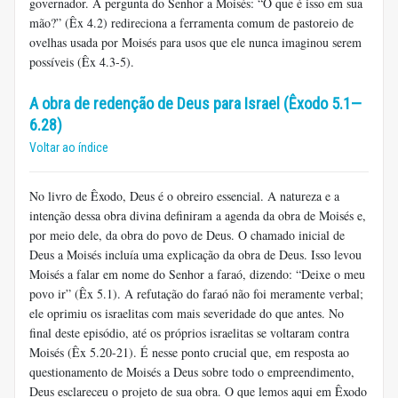
governador. A pergunta do Senhor a Moisés: “O que é isso em sua
mão?” (Êx 4.2) redireciona a ferramenta comum de pastoreio de
ovelhas usada por Moisés para usos que ele nunca imaginou serem
possíveis (Êx 4.3-5).
A obra de redenção de Deus para Israel (Êxodo 5.1—
6.28)
Voltar ao índice
No livro de Êxodo, Deus é o obreiro essencial. A natureza e a
intenção dessa obra divina definiram a agenda da obra de Moisés e,
por meio dele, da obra do povo de Deus. O chamado inicial de
Deus a Moisés incluía uma explicação da obra de Deus. Isso levou
Moisés a falar em nome do Senhor a faraó, dizendo: “Deixe o meu
povo ir” (Êx 5.1). A refutação do faraó não foi meramente verbal;
ele oprimiu os israelitas com mais severidade do que antes. No
final deste episódio, até os próprios israelitas se voltaram contra
Moisés (Êx 5.20-21). É nesse ponto crucial que, em resposta ao
questionamento de Moisés a Deus sobre todo o empreendimento,
Deus esclareceu o projeto de sua obra. O que lemos aqui em Êxodo