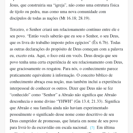
Jesus, que construiria sua “igreja”, não como uma estrutura física
de tijolo ou pedra, mas como uma nova comunidade com
discípulos de todas as nações (Mt 16.18; 28.19).
Terceiro, o Senhor criará um relacionamento contínuo entre ele e
seu povo. “Então vocês saberão que eu sou o Senhor, o seu Deus,
que os livra do trabalho imposto pelos egípcios” (Êx 6.7b). Todas
as outras declarações do propósito de Deus começam com a palavra
eu, exceto esta. Aqui, o foco está em vocês. Deus deseja que seu
povo tenha uma certa experiência de seu relacionamento com Deus,
que graciosamente os resgatou. Para nós, o conhecimento parece
praticamente equivalente à informação. O conceito bíblico de
conhecimento abraça essa noção, mas também inclui a experiência
interpessoal de conhecer os outros. Dizer que Deus não se fez
“conhecido” como “Senhor” a Abraão não significa que Abraão
desconhecia o nome divino “YHWH” (Gn 13.4; 21.33). Significa
que Abraão e sua família ainda não haviam experimentado
pessoalmente o significado desse nome como descritivo de seu
Deus cumpridor de promessas, que lutaria em nome de seu povo
para livrá-lo da escravidão em escala nacional.
Em última
[7]