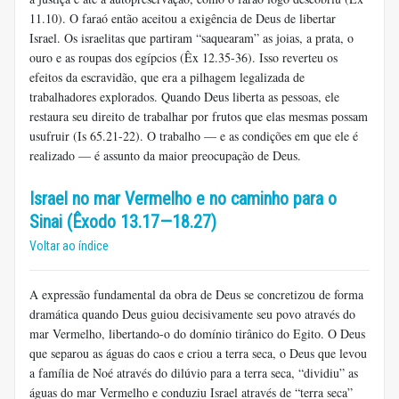
11.10). O faraó então aceitou a exigência de Deus de libertar
Israel. Os israelitas que partiram “saquearam” as joias, a prata, o
ouro e as roupas dos egípcios (Êx 12.35-36). Isso reverteu os
efeitos da escravidão, que era a pilhagem legalizada de
trabalhadores explorados. Quando Deus liberta as pessoas, ele
restaura seu direito de trabalhar por frutos que elas mesmas possam
usufruir (Is 65.21-22). O trabalho — e as condições em que ele é
realizado — é assunto da maior preocupação de Deus.
Israel no mar Vermelho e no caminho para o
Sinai (Êxodo 13.17—18.27)
Voltar ao índice
A expressão fundamental da obra de Deus se concretizou de forma
dramática quando Deus guiou decisivamente seu povo através do
mar Vermelho, libertando-o do domínio tirânico do Egito. O Deus
que separou as águas do caos e criou a terra seca, o Deus que levou
a família de Noé através do dilúvio para a terra seca, “dividiu” as
águas do mar Vermelho e conduziu Israel através de “terra seca”