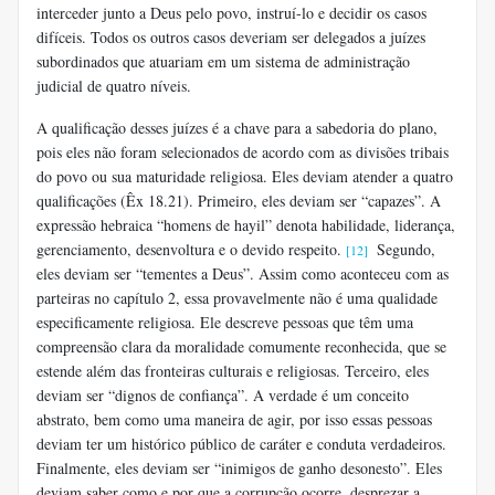
interceder junto a Deus pelo povo, instruí-lo e decidir os casos
difíceis. Todos os outros casos deveriam ser delegados a juízes
subordinados que atuariam em um sistema de administração
judicial de quatro níveis.
A qualificação desses juízes é a chave para a sabedoria do plano,
pois eles não foram selecionados de acordo com as divisões tribais
do povo ou sua maturidade religiosa. Eles deviam atender a quatro
qualificações (Êx 18.21). Primeiro, eles deviam ser “capazes”. A
expressão hebraica “homens de hayil” denota habilidade, liderança,
gerenciamento, desenvoltura e o devido respeito.
Segundo,
[12]
eles deviam ser “tementes a Deus”. Assim como aconteceu com as
parteiras no capítulo 2, essa provavelmente não é uma qualidade
especificamente religiosa. Ele descreve pessoas que têm uma
compreensão clara da moralidade comumente reconhecida, que se
estende além das fronteiras culturais e religiosas. Terceiro, eles
deviam ser “dignos de confiança”. A verdade é um conceito
abstrato, bem como uma maneira de agir, por isso essas pessoas
deviam ter um histórico público de caráter e conduta verdadeiros.
Finalmente, eles deviam ser “inimigos de ganho desonesto”. Eles
deviam saber como e por que a corrupção ocorre, desprezar a