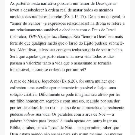
As parteiras nesta narrativa possuem um temor de Deus que as
levou a desobedecer à ordem real de matar todos os meninos
nascidos das mulheres hebreias (Êx 1.15-17). De um modo geral, o
“temor do Senhor” (e expressões relacionadas) na Bíblia se refere a
um relacionamento saudável e obediente com o Deus de Israel
(hebraico,
YHWH
), que faz alianças. Seu “temor a Deus” era mais
forte do que qualquer medo que o faraó do Egito pudesse submetê-
los. Além disso, talvez sua coragem tenha surgido de seu trabalho.
Será que aquelas que pastoreiam uma nova vida todos os dias
passam a valorizar tanto a vida que o assassinato se tornaria
impensável, mesmo se ordenado por um rei?
A mãe de Moisés, Joquebede (Êx 6.20), foi outra mulher que
enfrentou uma escolha aparentemente impossível e forjou uma
solução criativa. Dificilmente se pode imaginar seu alívio por ter
um filho homem em segredo e com sucesso, seguido por sua dor
por ter de colocá-lo no rio — e isso de uma maneira que realmente
pudesse
salvar
sua vida. Os paralelos com a arca de Noé — a
palavra hebraica para “cesto” é usada apenas em outro lugar na
Bíblia, a saber, para a “arca” de Noé — nos permitem saber que
Deus estava agindo não apenas para salvar um menino, ou mesmo