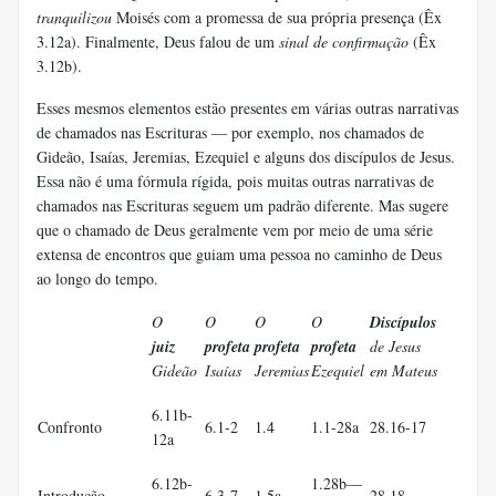
tranquilizou
Moisés com a promessa de sua própria presença (Êx
3.12a). Finalmente, Deus falou de um
sinal de confirmação
(Êx
3.12b).
Esses mesmos elementos estão presentes em várias outras narrativas
de chamados nas Escrituras — por exemplo, nos chamados de
Gideão, Isaías, Jeremias, Ezequiel e alguns dos discípulos de Jesus.
Essa não é uma fórmula rígida, pois muitas outras narrativas de
chamados nas Escrituras seguem um padrão diferente. Mas sugere
que o chamado de Deus geralmente vem por meio de uma série
extensa de encontros que guiam uma pessoa no caminho de Deus
ao longo do tempo.
O
O
O
O
Discípulos
juiz
profeta
profeta
profeta
de Jesus
Gideão
Isaías
Jeremias
Ezequiel
em Mateus
6.11b-
Confronto
6.1-2
1.4
1.1-28a
28.16-17
12a
6.12b-
1.28b—
Introdução
6.3-7
1.5a
28.18