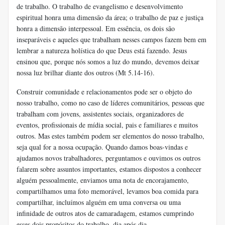
de trabalho. O trabalho de evangelismo e desenvolvimento
espiritual honra uma dimensão da área; o trabalho de paz e justiça
honra a dimensão interpessoal. Em essência, os dois são
inseparáveis ​​e aqueles que trabalham nesses campos fazem bem em
lembrar a natureza holística do que Deus está fazendo. Jesus
ensinou que, porque nós somos a luz do mundo, devemos deixar
nossa luz brilhar diante dos outros (Mt 5.14-16).
Construir comunidade e relacionamentos pode ser o objeto do
nosso trabalho, como no caso de líderes comunitários, pessoas que
trabalham com jovens, assistentes sociais, organizadores de
eventos, profissionais de mídia social, pais e familiares e muitos
outros. Mas estes também podem ser elementos do nosso trabalho,
seja qual for a nossa ocupação. Quando damos boas-vindas e
ajudamos novos trabalhadores, perguntamos e ouvimos os outros
falarem sobre assuntos importantes, estamos dispostos a conhecer
alguém pessoalmente, enviamos uma nota de encorajamento,
compartilhamos uma foto memorável, levamos boa comida para
compartilhar, incluímos alguém em uma conversa ou uma
infinidade de outros atos de camaradagem, estamos cumprindo
esses dois propósitos do trabalho, dia após dia.