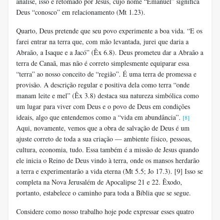
análise, isso é retomado por Jesus, cujo nome “Emanuel” significa
Deus “conosco” em relacionamento (Mt 1.23).
Quarto, Deus pretende que seu povo experimente a boa vida. “E os
farei entrar na terra que, com mão levantada, jurei que daria a
Abraão, a Isaque e a Jacó” (Êx 6.8). Deus prometeu dar a Abraão a
terra de Canaã, mas não é correto simplesmente equiparar essa
“terra” ao nosso conceito de “região”. É uma terra de promessa e
provisão. A descrição regular e positiva dela como terra “onde
manam leite e mel” (Êx 3.8) destaca sua natureza simbólica como
um lugar para viver com Deus e o povo de Deus em condições
ideais, algo que entendemos como a “vida em abundância”.
[8]
Aqui, novamente, vemos que a obra de salvação de Deus é um
ajuste correto de toda a sua criação — ambiente físico, pessoas,
cultura, economia, tudo. Essa também é a missão de Jesus quando
ele inicia o Reino de Deus vindo à terra, onde os mansos herdarão
a terra e experimentarão a vida eterna (Mt 5.5; Jo 17.3). [9] Isso se
completa na Nova Jerusalém de Apocalipse 21 e 22. Êxodo,
portanto, estabelece o caminho para toda a Bíblia que se segue.
Considere como nosso trabalho hoje pode expressar esses quatro