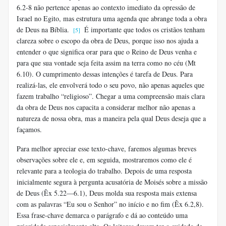
6.2-8 não pertence apenas ao contexto imediato da opressão de
Israel no Egito, mas estrutura uma agenda que abrange toda a obra
de Deus na Bíblia.
É importante que todos os cristãos tenham
[5]
clareza sobre o escopo da obra de Deus, porque isso nos ajuda a
entender o que significa orar para que o Reino de Deus venha e
para que sua vontade seja feita assim na terra como no céu (Mt
6.10). O cumprimento dessas intenções é tarefa de Deus. Para
realizá-las, ele envolverá todo o seu povo, não apenas aqueles que
fazem trabalho “religioso”. Chegar a uma compreensão mais clara
da obra de Deus nos capacita a considerar melhor não apenas a
natureza de nossa obra, mas a maneira pela qual Deus deseja que a
façamos.
Para melhor apreciar esse texto-chave, faremos algumas breves
observações sobre ele e, em seguida, mostraremos como ele é
relevante para a teologia do trabalho. Depois de uma resposta
inicialmente segura à pergunta acusatória de Moisés sobre a missão
de Deus (Êx 5.22—6.1), Deus molda sua resposta mais extensa
com as palavras “Eu sou o Senhor” no início e no fim (Êx 6.2,8).
Essa frase-chave demarca o parágrafo e dá ao conteúdo uma