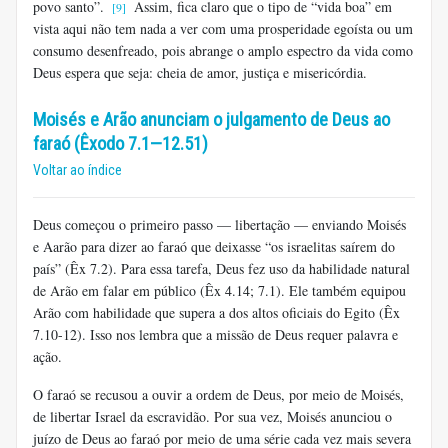
povo santo”.
Assim, fica claro que o tipo de “vida boa” em
[9]
vista aqui não tem nada a ver com uma prosperidade egoísta ou um
consumo desenfreado, pois abrange o amplo espectro da vida como
Deus espera que seja: cheia de amor, justiça e misericórdia.
Moisés e Arão anunciam o julgamento de Deus ao
faraó (Êxodo 7.1—12.51)
Voltar ao índice
Deus começou o primeiro passo — libertação — enviando Moisés
e Aarão para dizer ao faraó que deixasse “os israelitas saírem do
país” (Êx 7.2). Para essa tarefa, Deus fez uso da habilidade natural
de Arão em falar em público (Êx 4.14; 7.1). Ele também equipou
Arão com habilidade que supera a dos altos oficiais do Egito (Êx
7.10-12). Isso nos lembra que a missão de Deus requer palavra e
ação.
O faraó se recusou a ouvir a ordem de Deus, por meio de Moisés,
de libertar Israel da escravidão. Por sua vez, Moisés anunciou o
juízo de Deus ao faraó por meio de uma série cada vez mais severa