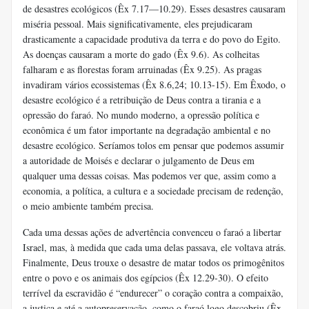
de desastres ecológicos (Êx 7.17—10.29). Esses desastres causaram
miséria pessoal. Mais significativamente, eles prejudicaram
drasticamente a capacidade produtiva da terra e do povo do Egito.
As doenças causaram a morte do gado (Êx 9.6). As colheitas
falharam e as florestas foram arruinadas (Êx 9.25). As pragas
invadiram vários ecossistemas (Êx 8.6,24; 10.13-15). Em Êxodo, o
desastre ecológico é a retribuição de Deus contra a tirania e a
opressão do faraó. No mundo moderno, a opressão política e
econômica é um fator importante na degradação ambiental e no
desastre ecológico. Seríamos tolos em pensar que podemos assumir
a autoridade de Moisés e declarar o julgamento de Deus em
qualquer uma dessas coisas. Mas podemos ver que, assim como a
economia, a política, a cultura e a sociedade precisam de redenção,
o meio ambiente também precisa.
Cada uma dessas ações de advertência convenceu o faraó a libertar
Israel, mas, à medida que cada uma delas passava, ele voltava atrás.
Finalmente, Deus trouxe o desastre de matar todos os primogênitos
entre o povo e os animais dos egípcios (Êx 12.29-30). O efeito
terrível da escravidão é “endurecer” o coração contra a compaixão,
a justiça e até a autopreservação, como o faraó logo descobriu (Êx