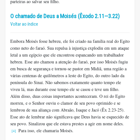
parteiras ao salvar seu filho.
O chamado de Deus a Moisés (Êxodo 2.11—3.22)
Voltar ao índice
Embora Moisés fosse hebreu, ele foi criado na família real do Egito
como neto do faraó. Sua repulsa à injustiça explodiu em um ataque
letal a um egípcio que ele encontrou espancando um trabalhador
hebreu. Esse ato chamou a atenção do faraó, por isso Moisés fugiu
em busca de segurança e tornou-se pastor em Midiã, uma região a
várias centenas de quilômetros a leste do Egito, do outro lado da
península do Sinai. Não sabemos exatamente quanto tempo ele
viveu lá, mas durante esse tempo ele se casou e teve um filho.
Além disso, duas coisas importantes aconteceram. O rei do Egito
morreu, e o Senhor ouviu o clamor de seu povo oprimido e se
lembrou de sua aliança com Abraão, Isaque e Jacó (Êx 2.23-25).
Esse ato de lembrar não significava que Deus havia se esquecido de
seu povo. Sinalizou que ele estava prestes a agir em nome deles.
Para isso, ele chamaria Moisés.
[4]