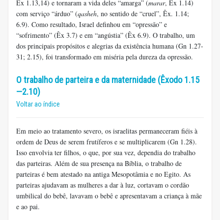
Êx 1.13,14) e tornaram a vida deles “amarga” (
marar
, Êx 1.14)
com serviço “árduo” (
qasheh
, no sentido de “cruel”, Êx. 1.14;
6.9). Como resultado, Israel definhou em “opressão” e
“sofrimento” (Êx 3.7) e em “angústia” (Êx 6.9). O trabalho, um
dos principais propósitos e alegrias da existência humana (Gn 1.27-
31; 2.15), foi transformado em miséria pela dureza da opressão.
O trabalho de parteira e da maternidade (Êxodo 1.15
—2.10)
Voltar ao índice
Em meio ao tratamento severo, os israelitas permaneceram fiéis à
ordem de Deus de serem frutíferos e se multiplicarem (Gn 1.28).
Isso envolvia ter filhos, o que, por sua vez, dependia do trabalho
das parteiras. Além de sua presença na Bíblia, o trabalho de
parteiras é bem atestado na antiga Mesopotâmia e no Egito. As
parteiras ajudavam as mulheres a dar à luz, cortavam o cordão
umbilical do bebê, lavavam o bebê e apresentavam a criança à mãe
e ao pai.