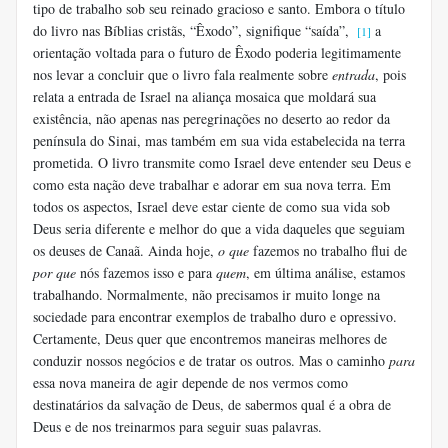
tipo de trabalho sob seu reinado gracioso e santo. Embora o título
do livro nas Bíblias cristãs, “Êxodo”, signifique “saída”,
a
[1]
orientação voltada para o futuro de Êxodo poderia legitimamente
nos levar a concluir que o livro fala realmente sobre
entrada
, pois
relata a entrada de Israel na aliança mosaica que moldará sua
existência, não apenas nas peregrinações no deserto ao redor da
península do Sinai, mas também em sua vida estabelecida na terra
prometida. O livro transmite como Israel deve entender seu Deus e
como esta nação deve trabalhar e adorar em sua nova terra. Em
todos os aspectos, Israel deve estar ciente de como sua vida sob
Deus seria diferente e melhor do que a vida daqueles que seguiam
os deuses de Canaã. Ainda hoje,
o que
fazemos no trabalho flui de
por que
nós fazemos isso e para
quem
, em última análise, estamos
trabalhando. Normalmente, não precisamos ir muito longe na
sociedade para encontrar exemplos de trabalho duro e opressivo.
Certamente, Deus quer que encontremos maneiras melhores de
conduzir nossos negócios e de tratar os outros. Mas o caminho
para
essa nova maneira de agir depende de nos vermos como
destinatários da salvação de Deus, de sabermos qual é a obra de
Deus e de nos treinarmos para seguir suas palavras.