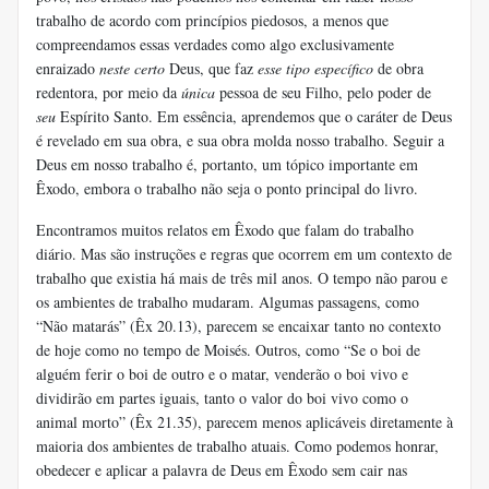
trabalho de acordo com princípios piedosos, a menos que
compreendamos essas verdades como algo exclusivamente
enraizado
neste certo
Deus, que faz
esse tipo específico
de obra
redentora, por meio da
única
pessoa de seu Filho, pelo poder de
seu
Espírito Santo. Em essência, aprendemos que o caráter de Deus
é revelado em sua obra, e sua obra molda nosso trabalho. Seguir a
Deus em nosso trabalho é, portanto, um tópico importante em
Êxodo, embora o trabalho não seja o ponto principal do livro.
Encontramos muitos relatos em Êxodo que falam do trabalho
diário. Mas são instruções e regras que ocorrem em um contexto de
trabalho que existia há mais de três mil anos. O tempo não parou e
os ambientes de trabalho mudaram. Algumas passagens, como
“Não matarás” (Êx 20.13), parecem se encaixar tanto no contexto
de hoje como no tempo de Moisés. Outros, como “Se o boi de
alguém ferir o boi de outro e o matar, venderão o boi vivo e
dividirão em partes iguais, tanto o valor do boi vivo como o
animal morto” (Êx 21.35), parecem menos aplicáveis ​​diretamente à
maioria dos ambientes de trabalho atuais. Como podemos honrar,
obedecer e aplicar a palavra de Deus em Êxodo sem cair nas