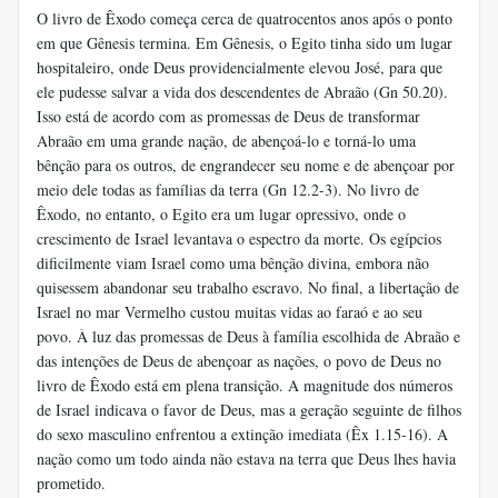
O livro de Êxodo começa cerca de quatrocentos anos após o ponto
em que Gênesis termina. Em Gênesis, o Egito tinha sido um lugar
hospitaleiro, onde Deus providencialmente elevou José, para que
ele pudesse salvar a vida dos descendentes de Abraão (Gn 50.20).
Isso está de acordo com as promessas de Deus de transformar
Abraão em uma grande nação, de abençoá-lo e torná-lo uma
bênção para os outros, de engrandecer seu nome e de abençoar por
meio dele todas as famílias da terra (Gn 12.2-3). No livro de
Êxodo, no entanto, o Egito era um lugar opressivo, onde o
crescimento de Israel levantava o espectro da morte. Os egípcios
dificilmente viam Israel como uma bênção divina, embora não
quisessem abandonar seu trabalho escravo. No final, a libertação de
Israel no mar Vermelho custou muitas vidas ao faraó e ao seu
povo. À luz das promessas de Deus à família escolhida de Abraão e
das intenções de Deus de abençoar as nações, o povo de Deus no
livro de Êxodo está em plena transição. A magnitude dos números
de Israel indicava o favor de Deus, mas a geração seguinte de filhos
do sexo masculino enfrentou a extinção imediata (Êx 1.15-16). A
nação como um todo ainda não estava na terra que Deus lhes havia
prometido.