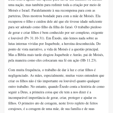
uma nação, mas também para redimir toda a criação por meio de
Moisés e Israel. Paralelamente à sua recompensa para com as
parteiras, Deus mostrou bondade para com a mãe de Moisés. Ela
recuperou o filho e cuidou dele até que ele tivesse idade suficiente
para ser adotado como filho da filha do faraó. O trabalho piedoso
de gerar e criar filhos é bem conhecido por ser complexo, exigente
e louvável (Pv 31.10-31). Em Êxodo, não lemos nada sobre as
lutas internas vividas por Joquebede, a heroína desconhecida. Do
ponto de vista narrativo, a vida de Moisés é a questão principal.
Mas a Bíblia mais tarde elogiou Joquebede e Anrão, pai de Moisés,
pela maneira como eles colocaram sua fé em ação (Hb 11.23).
Com muita frequência, o trabalho de dar à luz e criar filhos é
negligenciado. As mães, especialmente, muitas vezes entendem que
criar os filhos não é tão importante ou louvável quanto qualquer
outro trabalho. No entanto, quando Êxodo conta a história de como
seguir a Deus, a primeira coisa que ele tem a nos dizer é a
incomparável importância de gerar, criar, proteger e ajudar os
filhos. O primeiro ato de coragem, neste livro repleto de feitos
corajosos, é a coragem de uma mãe, de sua família e de suas