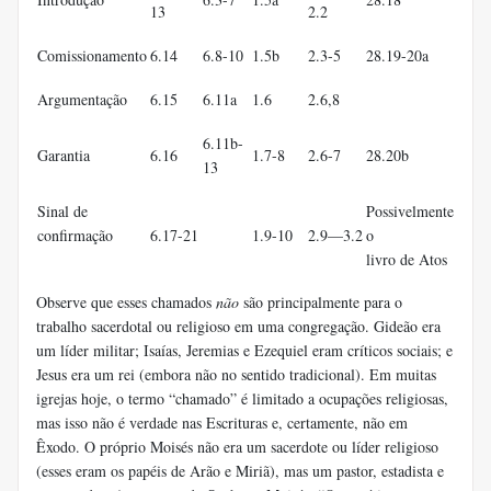
13
2.2
Comissionamento
6.14
6.8-10
1.5b
2.3-5
28.19-20a
Argumentação
6.15
6.11a
1.6
2.6,8
6.11b-
Garantia
6.16
1.7-8
2.6-7
28.20b
13
Sinal de
Possivelmente
confirmação
6.17-21
1.9-10
2.9—3.2
o
livro de Atos
Observe que esses chamados
não
são principalmente para o
trabalho sacerdotal ou religioso em uma congregação. Gideão era
um líder militar; Isaías, Jeremias e Ezequiel eram críticos sociais; e
Jesus era um rei (embora não no sentido tradicional). Em muitas
igrejas hoje, o termo “chamado” é limitado a ocupações religiosas,
mas isso não é verdade nas Escrituras e, certamente, não em
Êxodo. O próprio Moisés não era um sacerdote ou líder religioso
(esses eram os papéis de Arão e Miriã), mas um pastor, estadista e