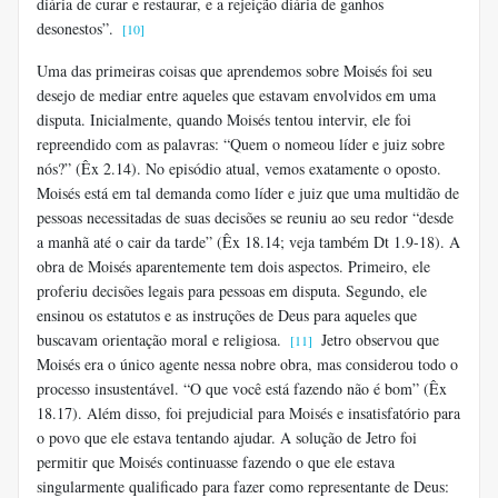
diária de curar e restaurar, e a rejeição diária de ganhos
desonestos”.
[10]
Uma das primeiras coisas que aprendemos sobre Moisés foi seu
desejo de mediar entre aqueles que estavam envolvidos em uma
disputa. Inicialmente, quando Moisés tentou intervir, ele foi
repreendido com as palavras: “Quem o nomeou líder e juiz sobre
nós?” (Êx 2.14). No episódio atual, vemos exatamente o oposto.
Moisés está em tal demanda como líder e juiz que uma multidão de
pessoas necessitadas de suas decisões se reuniu ao seu redor “desde
a manhã até o cair da tarde” (Êx 18.14; veja também Dt 1.9-18). A
obra de Moisés aparentemente tem dois aspectos. Primeiro, ele
proferiu decisões legais para pessoas em disputa. Segundo, ele
ensinou os estatutos e as instruções de Deus para aqueles que
buscavam orientação moral e religiosa.
Jetro observou que
[11]
Moisés era o único agente nessa nobre obra, mas considerou todo o
processo insustentável. “O que você está fazendo não é bom” (Êx
18.17). Além disso, foi prejudicial para Moisés e insatisfatório para
o povo que ele estava tentando ajudar. A solução de Jetro foi
permitir que Moisés continuasse fazendo o que ele estava
singularmente qualificado para fazer como representante de Deus: