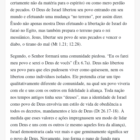
certamente não da matéria para o espírito) ou como mero perdão
de pecados. O Deus de Israel libertou seu povo entrando em seu
mundo e efetuando uma mudança “no terreno”, por assim dizer.
Êxodo não apenas mostra Deus efetuando a libertação de Israel do
faraó no Egito, mas também prepara o terreno para o rei
messiânico, Jesus, libertar seu povo de seus pecados e vencer o
diabo, o tirano do mal (Mt 1.21; 12.28).
Segundo, o Senhor formará uma comunidade piedosa. “Eu os farei
meu povo e serei o Deus de vocês” (Êx 6.7a). Deus não libertou
seu povo para que eles pudessem viver como quisessem, nem os
libertou como indivíduos isolados. Ele pretendia criar um tipo
qualitativamente diferente de comunidade, na qual seu povo viveria
com ele e uns com os outros em fidelidade à aliança. Toda nação
nos tempos antigos tinha seus “deuses”, mas a identidade de Israel
como povo de Deus envolvia um estilo de vida de obediência a
todos os decretos, mandamentos e leis de Deus (Dt 26.17-18). À
medida que esses valores e ações impregnassem seu modo de lidar
com Deus e uns com os outros (e mesmo aqueles fora da aliança),
Israel demonstraria cada vez mais o que genuinamente significa ser
o povo de Deus. Novamente, isso forma o pano de fundo para