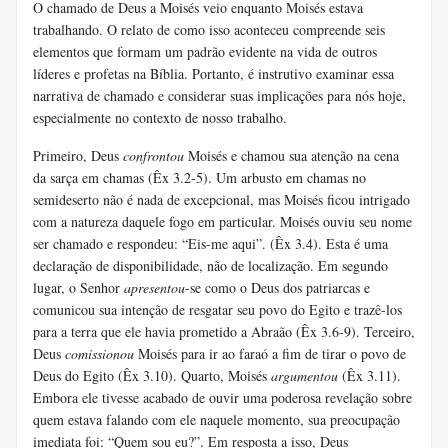
O chamado de Deus a Moisés veio enquanto Moisés estava
trabalhando. O relato de como isso aconteceu compreende seis
elementos que formam um padrão evidente na vida de outros
líderes e profetas na Bíblia. Portanto, é instrutivo examinar essa
narrativa de chamado e considerar suas implicações para nós hoje,
especialmente no contexto de nosso trabalho.
Primeiro, Deus
confrontou
Moisés e chamou sua atenção na cena
da sarça em chamas (Êx 3.2-5). Um arbusto em chamas no
semideserto não é nada de excepcional, mas Moisés ficou intrigado
com a natureza daquele fogo em particular. Moisés ouviu seu nome
ser chamado e respondeu: “Eis-me aqui”. (Êx 3.4). Esta é uma
declaração de disponibilidade, não de localização. Em segundo
lugar, o Senhor
apresentou
-se como o Deus dos patriarcas e
comunicou sua intenção de resgatar seu povo do Egito e trazê-los
para a terra que ele havia prometido a Abraão (Êx 3.6-9). Terceiro,
Deus
comissionou
Moisés para ir ao faraó a fim de tirar o povo de
Deus do Egito (Êx 3.10). Quarto, Moisés
argumentou
(Êx 3.11).
Embora ele tivesse acabado de ouvir uma poderosa revelação sobre
quem estava falando com ele naquele momento, sua preocupação
imediata foi: “Quem sou eu?”. Em resposta a isso, Deus