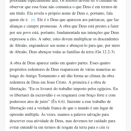
prioridade especialmente alta. Os leitores devem ter o cuidado de
observar que essa frase não comunica o que Deus é em termos de
um título. Ela revela o próprio nome de Deus e, portanto, fala
quem ele é.
Ele é o Deus que apareceu aos patriarcas, que faz
[6]
alianças e cumpre promessas. A obra que Deus está prestes a fazer
por seu povo está, portanto, fundamentada nas intenções que Deus
expressou a eles. A saber, estes devem multiplicar os descendentes
de Abraão, engrandecer seu nome e abençoá-lo para que, por meio
de Abraão, Deus abençoe todas as famílias da terra (Gn 12.2-3).
A obra de Deus aparece então em quatro partes. Esses quatro
propósitos redentores de Deus reaparecem de várias maneiras ao
longo do Antigo Testamento e até dão forma ao clímax da obra
redentora de Deus em Jesus Cristo. A primeira é a obra de
libertação. “Eu os livrarei do trabalho imposto pelos egípcios. Eu
os libertarei da escravidão e os resgatarei com braço forte e com
poderosos atos de juízo” (Êx 6.6). Inerente a esse trabalho de
libertação está a verdade franca de que o mundo é um lugar de
opressão múltipla. Às vezes, usamos a palavra salvação para
descrever essa atividade de Deus, mas devemos ter cuidado para
evitar entendê-la em termos de resgate da terra para o céu (e