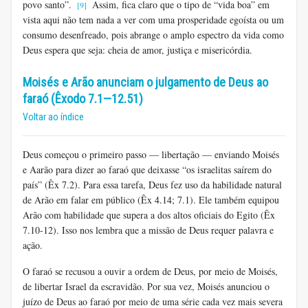
povo santo”.
Assim, fica claro que o tipo de “vida boa” em
[9]
vista aqui não tem nada a ver com uma prosperidade egoísta ou um
consumo desenfreado, pois abrange o amplo espectro da vida como
Deus espera que seja: cheia de amor, justiça e misericórdia.
Moisés e Arão anunciam o julgamento de Deus ao
faraó (Êxodo 7.1—12.51)
Voltar ao índice
Deus começou o primeiro passo — libertação — enviando Moisés
e Aarão para dizer ao faraó que deixasse “os israelitas saírem do
país” (Êx 7.2). Para essa tarefa, Deus fez uso da habilidade natural
de Arão em falar em público (Êx 4.14; 7.1). Ele também equipou
Arão com habilidade que supera a dos altos oficiais do Egito (Êx
7.10-12). Isso nos lembra que a missão de Deus requer palavra e
ação.
O faraó se recusou a ouvir a ordem de Deus, por meio de Moisés,
de libertar Israel da escravidão. Por sua vez, Moisés anunciou o
juízo de Deus ao faraó por meio de uma série cada vez mais severa