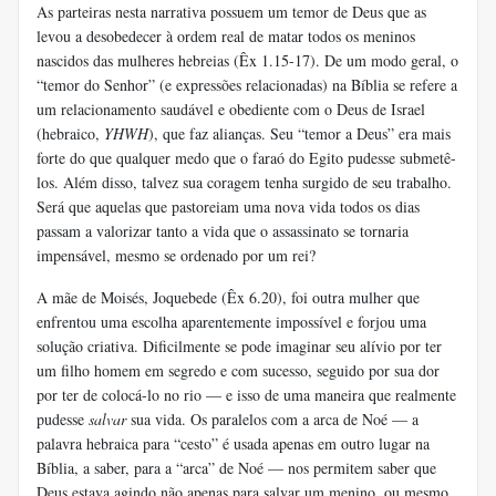
As parteiras nesta narrativa possuem um temor de Deus que as
levou a desobedecer à ordem real de matar todos os meninos
nascidos das mulheres hebreias (Êx 1.15-17). De um modo geral, o
“temor do Senhor” (e expressões relacionadas) na Bíblia se refere a
um relacionamento saudável e obediente com o Deus de Israel
(hebraico,
YHWH
), que faz alianças. Seu “temor a Deus” era mais
forte do que qualquer medo que o faraó do Egito pudesse submetê-
los. Além disso, talvez sua coragem tenha surgido de seu trabalho.
Será que aquelas que pastoreiam uma nova vida todos os dias
passam a valorizar tanto a vida que o assassinato se tornaria
impensável, mesmo se ordenado por um rei?
A mãe de Moisés, Joquebede (Êx 6.20), foi outra mulher que
enfrentou uma escolha aparentemente impossível e forjou uma
solução criativa. Dificilmente se pode imaginar seu alívio por ter
um filho homem em segredo e com sucesso, seguido por sua dor
por ter de colocá-lo no rio — e isso de uma maneira que realmente
pudesse
salvar
sua vida. Os paralelos com a arca de Noé — a
palavra hebraica para “cesto” é usada apenas em outro lugar na
Bíblia, a saber, para a “arca” de Noé — nos permitem saber que
Deus estava agindo não apenas para salvar um menino, ou mesmo