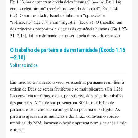
Êx 1.13,14) e tornaram a vida deles “amarga” (
marar
, Êx 1.14)
com serviço “árduo” (
qasheh
, no sentido de “cruel”, Êx. 1.14;
6.9). Como resultado, Israel definhou em “opressão” e
“sofrimento” (Êx 3.7) e em “angústia” (Êx 6.9). O trabalho, um
dos principais propósitos e alegrias da existência humana (Gn 1.27-
31; 2.15), foi transformado em miséria pela dureza da opressão.
O trabalho de parteira e da maternidade (Êxodo 1.15
—2.10)
Voltar ao índice
Em meio ao tratamento severo, os israelitas permaneceram fiéis à
ordem de Deus de serem frutíferos e se multiplicarem (Gn 1.28).
Isso envolvia ter filhos, o que, por sua vez, dependia do trabalho
das parteiras. Além de sua presença na Bíblia, o trabalho de
parteiras é bem atestado na antiga Mesopotâmia e no Egito. As
parteiras ajudavam as mulheres a dar à luz, cortavam o cordão
umbilical do bebê, lavavam o bebê e apresentavam a criança à mãe
e ao pai.