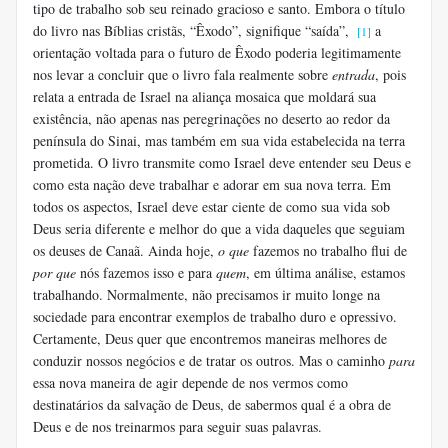
tipo de trabalho sob seu reinado gracioso e santo. Embora o título
do livro nas Bíblias cristãs, “Êxodo”, signifique “saída”,
a
[1]
orientação voltada para o futuro de Êxodo poderia legitimamente
nos levar a concluir que o livro fala realmente sobre
entrada
, pois
relata a entrada de Israel na aliança mosaica que moldará sua
existência, não apenas nas peregrinações no deserto ao redor da
península do Sinai, mas também em sua vida estabelecida na terra
prometida. O livro transmite como Israel deve entender seu Deus e
como esta nação deve trabalhar e adorar em sua nova terra. Em
todos os aspectos, Israel deve estar ciente de como sua vida sob
Deus seria diferente e melhor do que a vida daqueles que seguiam
os deuses de Canaã. Ainda hoje,
o que
fazemos no trabalho flui de
por que
nós fazemos isso e para
quem
, em última análise, estamos
trabalhando. Normalmente, não precisamos ir muito longe na
sociedade para encontrar exemplos de trabalho duro e opressivo.
Certamente, Deus quer que encontremos maneiras melhores de
conduzir nossos negócios e de tratar os outros. Mas o caminho
para
essa nova maneira de agir depende de nos vermos como
destinatários da salvação de Deus, de sabermos qual é a obra de
Deus e de nos treinarmos para seguir suas palavras.