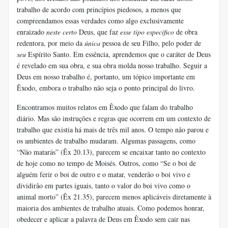
trabalho de acordo com princípios piedosos, a menos que
compreendamos essas verdades como algo exclusivamente
enraizado
neste certo
Deus, que faz
esse tipo específico
de obra
redentora, por meio da
única
pessoa de seu Filho, pelo poder de
seu
Espírito Santo. Em essência, aprendemos que o caráter de Deus
é revelado em sua obra, e sua obra molda nosso trabalho. Seguir a
Deus em nosso trabalho é, portanto, um tópico importante em
Êxodo, embora o trabalho não seja o ponto principal do livro.
Encontramos muitos relatos em Êxodo que falam do trabalho
diário. Mas são instruções e regras que ocorrem em um contexto de
trabalho que existia há mais de três mil anos. O tempo não parou e
os ambientes de trabalho mudaram. Algumas passagens, como
“Não matarás” (Êx 20.13), parecem se encaixar tanto no contexto
de hoje como no tempo de Moisés. Outros, como “Se o boi de
alguém ferir o boi de outro e o matar, venderão o boi vivo e
dividirão em partes iguais, tanto o valor do boi vivo como o
animal morto” (Êx 21.35), parecem menos aplicáveis ​​diretamente à
maioria dos ambientes de trabalho atuais. Como podemos honrar,
obedecer e aplicar a palavra de Deus em Êxodo sem cair nas