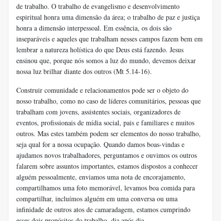
de trabalho. O trabalho de evangelismo e desenvolvimento
espiritual honra uma dimensão da área; o trabalho de paz e justiça
honra a dimensão interpessoal. Em essência, os dois são
inseparáveis ​​e aqueles que trabalham nesses campos fazem bem em
lembrar a natureza holística do que Deus está fazendo. Jesus
ensinou que, porque nós somos a luz do mundo, devemos deixar
nossa luz brilhar diante dos outros (Mt 5.14-16).
Construir comunidade e relacionamentos pode ser o objeto do
nosso trabalho, como no caso de líderes comunitários, pessoas que
trabalham com jovens, assistentes sociais, organizadores de
eventos, profissionais de mídia social, pais e familiares e muitos
outros. Mas estes também podem ser elementos do nosso trabalho,
seja qual for a nossa ocupação. Quando damos boas-vindas e
ajudamos novos trabalhadores, perguntamos e ouvimos os outros
falarem sobre assuntos importantes, estamos dispostos a conhecer
alguém pessoalmente, enviamos uma nota de encorajamento,
compartilhamos uma foto memorável, levamos boa comida para
compartilhar, incluímos alguém em uma conversa ou uma
infinidade de outros atos de camaradagem, estamos cumprindo
esses dois propósitos do trabalho, dia após dia.