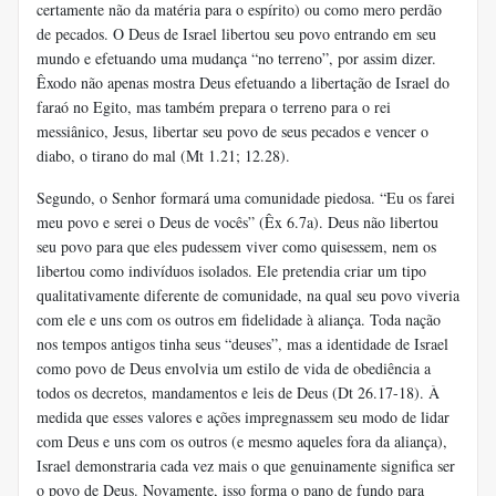
certamente não da matéria para o espírito) ou como mero perdão
de pecados. O Deus de Israel libertou seu povo entrando em seu
mundo e efetuando uma mudança “no terreno”, por assim dizer.
Êxodo não apenas mostra Deus efetuando a libertação de Israel do
faraó no Egito, mas também prepara o terreno para o rei
messiânico, Jesus, libertar seu povo de seus pecados e vencer o
diabo, o tirano do mal (Mt 1.21; 12.28).
Segundo, o Senhor formará uma comunidade piedosa. “Eu os farei
meu povo e serei o Deus de vocês” (Êx 6.7a). Deus não libertou
seu povo para que eles pudessem viver como quisessem, nem os
libertou como indivíduos isolados. Ele pretendia criar um tipo
qualitativamente diferente de comunidade, na qual seu povo viveria
com ele e uns com os outros em fidelidade à aliança. Toda nação
nos tempos antigos tinha seus “deuses”, mas a identidade de Israel
como povo de Deus envolvia um estilo de vida de obediência a
todos os decretos, mandamentos e leis de Deus (Dt 26.17-18). À
medida que esses valores e ações impregnassem seu modo de lidar
com Deus e uns com os outros (e mesmo aqueles fora da aliança),
Israel demonstraria cada vez mais o que genuinamente significa ser
o povo de Deus. Novamente, isso forma o pano de fundo para