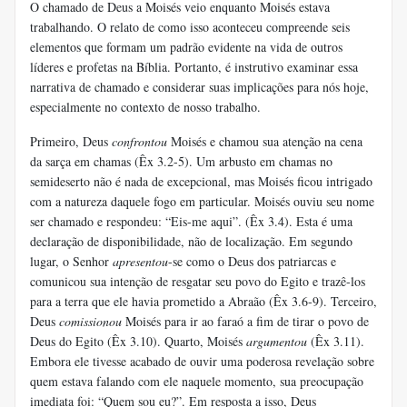
O chamado de Deus a Moisés veio enquanto Moisés estava
trabalhando. O relato de como isso aconteceu compreende seis
elementos que formam um padrão evidente na vida de outros
líderes e profetas na Bíblia. Portanto, é instrutivo examinar essa
narrativa de chamado e considerar suas implicações para nós hoje,
especialmente no contexto de nosso trabalho.
Primeiro, Deus
confrontou
Moisés e chamou sua atenção na cena
da sarça em chamas (Êx 3.2-5). Um arbusto em chamas no
semideserto não é nada de excepcional, mas Moisés ficou intrigado
com a natureza daquele fogo em particular. Moisés ouviu seu nome
ser chamado e respondeu: “Eis-me aqui”. (Êx 3.4). Esta é uma
declaração de disponibilidade, não de localização. Em segundo
lugar, o Senhor
apresentou
-se como o Deus dos patriarcas e
comunicou sua intenção de resgatar seu povo do Egito e trazê-los
para a terra que ele havia prometido a Abraão (Êx 3.6-9). Terceiro,
Deus
comissionou
Moisés para ir ao faraó a fim de tirar o povo de
Deus do Egito (Êx 3.10). Quarto, Moisés
argumentou
(Êx 3.11).
Embora ele tivesse acabado de ouvir uma poderosa revelação sobre
quem estava falando com ele naquele momento, sua preocupação
imediata foi: “Quem sou eu?”. Em resposta a isso, Deus