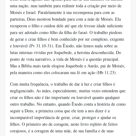
uma nação, mas também para redimir toda a criação por meio de
Moisés e Israel. Paralelamente à sua recompensa para com as
parteiras, Deus mostrou bondade para com a mãe de Moisés. Ela
recuperou o filho e cuidou dele até que ele tivesse idade suficiente
para ser adotado como filho da filha do faraó. O trabalho piedoso
de gerar e criar filhos é bem conhecido por ser complexo, exigente
e louvável (Pv 31.10-31). Em Êxodo, não lemos nada sobre as
lutas internas vividas por Joquebede, a heroína desconhecida. Do
ponto de vista narrativo, a vida de Moisés é a questão principal.
Mas a Bíblia mais tarde elogiou Joquebede e Anrão, pai de Moisés,
pela maneira como eles colocaram sua fé em ação (Hb 11.23).
Com muita frequência, o trabalho de dar à luz e criar filhos é
negligenciado. As mães, especialmente, muitas vezes entendem que
criar os filhos não é tão importante ou louvável quanto qualquer
outro trabalho. No entanto, quando Êxodo conta a história de como
seguir a Deus, a primeira coisa que ele tem a nos dizer é a
incomparável importância de gerar, criar, proteger e ajudar os
filhos. O primeiro ato de coragem, neste livro repleto de feitos
corajosos, é a coragem de uma mãe, de sua família e de suas