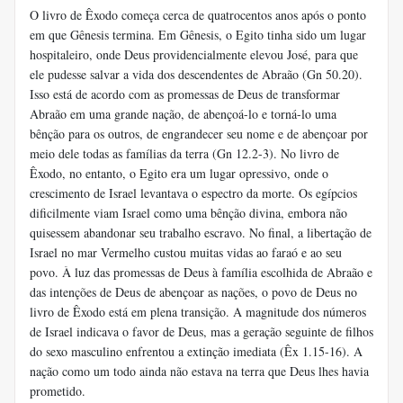
O livro de Êxodo começa cerca de quatrocentos anos após o ponto
em que Gênesis termina. Em Gênesis, o Egito tinha sido um lugar
hospitaleiro, onde Deus providencialmente elevou José, para que
ele pudesse salvar a vida dos descendentes de Abraão (Gn 50.20).
Isso está de acordo com as promessas de Deus de transformar
Abraão em uma grande nação, de abençoá-lo e torná-lo uma
bênção para os outros, de engrandecer seu nome e de abençoar por
meio dele todas as famílias da terra (Gn 12.2-3). No livro de
Êxodo, no entanto, o Egito era um lugar opressivo, onde o
crescimento de Israel levantava o espectro da morte. Os egípcios
dificilmente viam Israel como uma bênção divina, embora não
quisessem abandonar seu trabalho escravo. No final, a libertação de
Israel no mar Vermelho custou muitas vidas ao faraó e ao seu
povo. À luz das promessas de Deus à família escolhida de Abraão e
das intenções de Deus de abençoar as nações, o povo de Deus no
livro de Êxodo está em plena transição. A magnitude dos números
de Israel indicava o favor de Deus, mas a geração seguinte de filhos
do sexo masculino enfrentou a extinção imediata (Êx 1.15-16). A
nação como um todo ainda não estava na terra que Deus lhes havia
prometido.