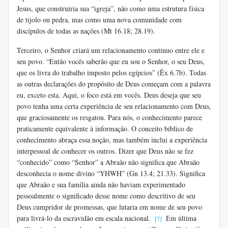
Jesus, que construiria sua “igreja”, não como uma estrutura física
de tijolo ou pedra, mas como uma nova comunidade com
discípulos de todas as nações (Mt 16.18; 28.19).
Terceiro, o Senhor criará um relacionamento contínuo entre ele e
seu povo. “Então vocês saberão que eu sou o Senhor, o seu Deus,
que os livra do trabalho imposto pelos egípcios” (Êx 6.7b). Todas
as outras declarações do propósito de Deus começam com a palavra
eu, exceto esta. Aqui, o foco está em vocês. Deus deseja que seu
povo tenha uma certa experiência de seu relacionamento com Deus,
que graciosamente os resgatou. Para nós, o conhecimento parece
praticamente equivalente à informação. O conceito bíblico de
conhecimento abraça essa noção, mas também inclui a experiência
interpessoal de conhecer os outros. Dizer que Deus não se fez
“conhecido” como “Senhor” a Abraão não significa que Abraão
desconhecia o nome divino “YHWH” (Gn 13.4; 21.33). Significa
que Abraão e sua família ainda não haviam experimentado
pessoalmente o significado desse nome como descritivo de seu
Deus cumpridor de promessas, que lutaria em nome de seu povo
para livrá-lo da escravidão em escala nacional.
Em última
[7]