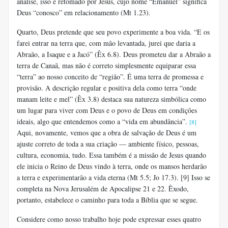
análise, isso é retomado por Jesus, cujo nome “Emanuel” significa
Deus “conosco” em relacionamento (Mt 1.23).
Quarto, Deus pretende que seu povo experimente a boa vida. “E os
farei entrar na terra que, com mão levantada, jurei que daria a
Abraão, a Isaque e a Jacó” (Êx 6.8). Deus prometeu dar a Abraão a
terra de Canaã, mas não é correto simplesmente equiparar essa
“terra” ao nosso conceito de “região”. É uma terra de promessa e
provisão. A descrição regular e positiva dela como terra “onde
manam leite e mel” (Êx 3.8) destaca sua natureza simbólica como
um lugar para viver com Deus e o povo de Deus em condições
ideais, algo que entendemos como a “vida em abundância”.
[8]
Aqui, novamente, vemos que a obra de salvação de Deus é um
ajuste correto de toda a sua criação — ambiente físico, pessoas,
cultura, economia, tudo. Essa também é a missão de Jesus quando
ele inicia o Reino de Deus vindo à terra, onde os mansos herdarão
a terra e experimentarão a vida eterna (Mt 5.5; Jo 17.3). [9] Isso se
completa na Nova Jerusalém de Apocalipse 21 e 22. Êxodo,
portanto, estabelece o caminho para toda a Bíblia que se segue.
Considere como nosso trabalho hoje pode expressar esses quatro