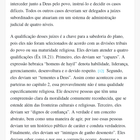
interceder junto a Deus pelo povo, instruí-lo e decidir os casos
difíceis. Todos os outros casos deveriam ser delegados a juízes
subordinados que atuariam em um sistema de administração
judicial de quatro níveis.
A qualificação desses juízes é a chave para a sabedoria do plano,
pois eles não foram selecionados de acordo com as divisões tribais
do povo ou sua maturidade religiosa. Eles deviam atender a quatro
qualificações (Êx 18.21). Primeiro, eles deviam ser “capazes”. A
expressão hebraica “homens de hayil” denota habilidade, liderança,
gerenciamento, desenvoltura e o devido respeito.
Segundo,
[12]
eles deviam ser “tementes a Deus”. Assim como aconteceu com as
parteiras no capítulo 2, essa provavelmente não é uma qualidade
especificamente religiosa. Ele descreve pessoas que têm uma
compreensão clara da moralidade comumente reconhecida, que se
estende além das fronteiras culturais e religiosas. Terceiro, eles
deviam ser “dignos de confiança”. A verdade é um conceito
abstrato, bem como uma maneira de agir, por isso essas pessoas
deviam ter um histórico público de caráter e conduta verdadeiros.
Finalmente, eles deviam ser “inimigos de ganho desonesto”. Eles
deviam saber como e por que a corrupção ocorre, desprezar a