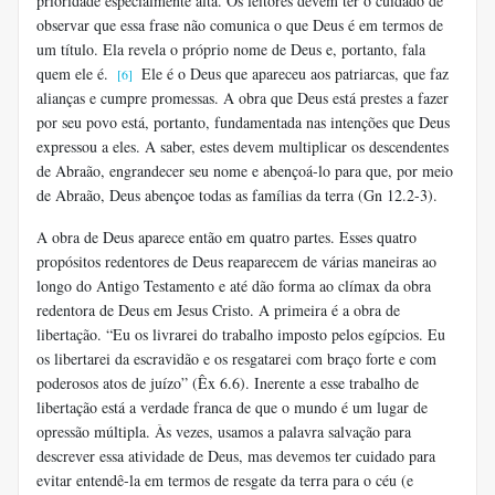
prioridade especialmente alta. Os leitores devem ter o cuidado de
observar que essa frase não comunica o que Deus é em termos de
um título. Ela revela o próprio nome de Deus e, portanto, fala
quem ele é.
Ele é o Deus que apareceu aos patriarcas, que faz
[6]
alianças e cumpre promessas. A obra que Deus está prestes a fazer
por seu povo está, portanto, fundamentada nas intenções que Deus
expressou a eles. A saber, estes devem multiplicar os descendentes
de Abraão, engrandecer seu nome e abençoá-lo para que, por meio
de Abraão, Deus abençoe todas as famílias da terra (Gn 12.2-3).
A obra de Deus aparece então em quatro partes. Esses quatro
propósitos redentores de Deus reaparecem de várias maneiras ao
longo do Antigo Testamento e até dão forma ao clímax da obra
redentora de Deus em Jesus Cristo. A primeira é a obra de
libertação. “Eu os livrarei do trabalho imposto pelos egípcios. Eu
os libertarei da escravidão e os resgatarei com braço forte e com
poderosos atos de juízo” (Êx 6.6). Inerente a esse trabalho de
libertação está a verdade franca de que o mundo é um lugar de
opressão múltipla. Às vezes, usamos a palavra salvação para
descrever essa atividade de Deus, mas devemos ter cuidado para
evitar entendê-la em termos de resgate da terra para o céu (e