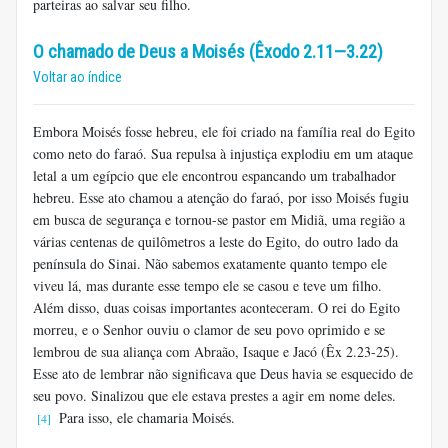
parteiras ao salvar seu filho.
O chamado de Deus a Moisés (Êxodo 2.11—3.22)
Voltar ao índice
Embora Moisés fosse hebreu, ele foi criado na família real do Egito
como neto do faraó. Sua repulsa à injustiça explodiu em um ataque
letal a um egípcio que ele encontrou espancando um trabalhador
hebreu. Esse ato chamou a atenção do faraó, por isso Moisés fugiu
em busca de segurança e tornou-se pastor em Midiã, uma região a
várias centenas de quilômetros a leste do Egito, do outro lado da
península do Sinai. Não sabemos exatamente quanto tempo ele
viveu lá, mas durante esse tempo ele se casou e teve um filho.
Além disso, duas coisas importantes aconteceram. O rei do Egito
morreu, e o Senhor ouviu o clamor de seu povo oprimido e se
lembrou de sua aliança com Abraão, Isaque e Jacó (Êx 2.23-25).
Esse ato de lembrar não significava que Deus havia se esquecido de
seu povo. Sinalizou que ele estava prestes a agir em nome deles.
Para isso, ele chamaria Moisés.
[4]