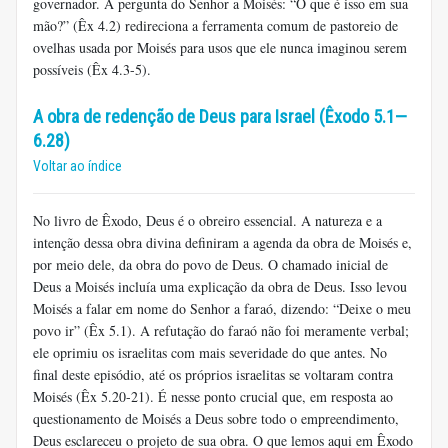
governador. A pergunta do Senhor a Moisés: “O que é isso em sua
mão?” (Êx 4.2) redireciona a ferramenta comum de pastoreio de
ovelhas usada por Moisés para usos que ele nunca imaginou serem
possíveis (Êx 4.3-5).
A obra de redenção de Deus para Israel (Êxodo 5.1—
6.28)
Voltar ao índice
No livro de Êxodo, Deus é o obreiro essencial. A natureza e a
intenção dessa obra divina definiram a agenda da obra de Moisés e,
por meio dele, da obra do povo de Deus. O chamado inicial de
Deus a Moisés incluía uma explicação da obra de Deus. Isso levou
Moisés a falar em nome do Senhor a faraó, dizendo: “Deixe o meu
povo ir” (Êx 5.1). A refutação do faraó não foi meramente verbal;
ele oprimiu os israelitas com mais severidade do que antes. No
final deste episódio, até os próprios israelitas se voltaram contra
Moisés (Êx 5.20-21). É nesse ponto crucial que, em resposta ao
questionamento de Moisés a Deus sobre todo o empreendimento,
Deus esclareceu o projeto de sua obra. O que lemos aqui em Êxodo