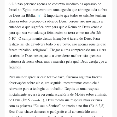
6.2-8 não pertence apenas ao contexto imediato da opressão de
Israel no Egito, mas estrutura uma agenda que abrange toda a obra
de Deus na Bíblia.
É importante que todos os cristãos tenham
[5]
clareza sobre o escopo da obra de Deus, porque isso nos ajuda a
entender o que significa orar para que o Reino de Deus venha e
para que sua vontade seja feita assim na terra como no céu (Mt
6.10). O cumprimento dessas intenções é tarefa de Deus. Para
realizá-las, ele envolverá todo o seu povo, não apenas aqueles que
fazem trabalho “religioso”. Chegar a uma compreensão mais clara
da obra de Deus nos capacita a considerar melhor não apenas a
natureza de nossa obra, mas a maneira pela qual Deus deseja que a
façamos.
Para melhor apreciar esse texto-chave, faremos algumas breves
observações sobre ele e, em seguida, mostraremos como ele é
relevante para a teologia do trabalho. Depois de uma resposta
inicialmente segura à pergunta acusatória de Moisés sobre a missão
de Deus (Êx 5.22—6.1), Deus molda sua resposta mais extensa
com as palavras “Eu sou o Senhor” no início e no fim (Êx 6.2,8).
Essa frase-chave demarca o parágrafo e dá ao conteúdo uma