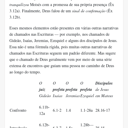
tranquilizou
Moisés com a promessa de sua própria presença (Êx
3.12a). Finalmente, Deus falou de um
sinal de confirmação
(Êx
3.12b).
Esses mesmos elementos estão presentes em várias outras narrativas
de chamados nas Escrituras — por exemplo, nos chamados de
Gideão, Isaías, Jeremias, Ezequiel e alguns dos discípulos de Jesus.
Essa não é uma fórmula rígida, pois muitas outras narrativas de
chamados nas Escrituras seguem um padrão diferente. Mas sugere
que o chamado de Deus geralmente vem por meio de uma série
extensa de encontros que guiam uma pessoa no caminho de Deus
ao longo do tempo.
O
O
O
O
Discípulos
juiz
profeta
profeta
profeta
de Jesus
Gideão
Isaías
Jeremias
Ezequiel
em Mateus
6.11b-
Confronto
6.1-2
1.4
1.1-28a
28.16-17
12a
6.12b-
1.28b—
Introdução
6.3-7
1.5a
28.18