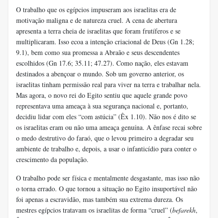
O trabalho que os egípcios impuseram aos israelitas era de
motivação maligna e de natureza cruel. A cena de abertura
apresenta a terra cheia de israelitas que foram frutíferos e se
multiplicaram. Isso ecoa a intenção criacional de Deus (Gn 1.28;
9.1), bem como sua promessa a Abraão e seus descendentes
escolhidos (Gn 17.6; 35.11; 47.27). Como nação, eles estavam
destinados a abençoar o mundo. Sob um governo anterior, os
israelitas tinham permissão real para viver na terra e trabalhar nela.
Mas agora, o novo rei do Egito sentiu que aquele grande povo
representava uma ameaça à sua segurança nacional e, portanto,
decidiu lidar com eles “com astúcia” (Êx 1.10). Não nos é dito se
os israelitas eram ou não uma ameaça genuína. A ênfase recai sobre
o medo destrutivo do faraó, que o levou primeiro a degradar seu
ambiente de trabalho e, depois, a usar o infanticídio para conter o
crescimento da população.
O trabalho pode ser física e mentalmente desgastante, mas isso não
o torna errado. O que tornou a situação no Egito insuportável não
foi apenas a escravidão, mas também sua extrema dureza. Os
mestres egípcios tratavam os israelitas de forma “cruel” (
befarekh
,