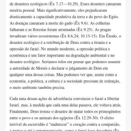
de desastres ecológicos (Êx 7.17—10.29). Esses desastres causaram
miséria pessoal. Mais significativamente, eles prejudicaram
drasticamente a capacidade produtiva da terra e do povo do Egito.
As doenças causaram a morte do gado (Êx 9.6). As colheitas
falharam e as florestas foram arruinadas (Êx 9.25). As pragas
invadiram vários ecossistemas (Êx 8.6,24; 10.13-15). Em Êxodo, o
desastre ecológico é a retribuição de Deus contra a tirania e a
opressão do faraó. No mundo moderno, a opressão política e
econômica é um fator importante na degradação ambiental e no
desastre ecológico. Seríamos tolos em pensar que podemos assumir
a autoridade de Moisés e declarar o julgamento de Deus em
qualquer uma dessas coisas. Mas podemos ver que, assim como a
economia, a política, a cultura e a sociedade precisam de redenção,
o meio ambiente também precisa.
Cada uma dessas ações de advertência convenceu o faraó a libertar
Israel, mas, à medida que cada uma delas passava, ele voltava atrás.
Finalmente, Deus trouxe o desastre de matar todos os primogênitos
entre o povo e os animais dos egípcios (Êx 12.29-30). O efeito
terrível da escravidão é “endurecer” o coração contra a compaixão,
a justiça e até a autopreservação, como o faraó logo descobriu (Êx