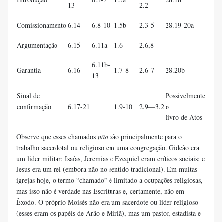
13
2.2
Comissionamento
6.14
6.8-10
1.5b
2.3-5
28.19-20a
Argumentação
6.15
6.11a
1.6
2.6,8
6.11b-
Garantia
6.16
1.7-8
2.6-7
28.20b
13
Sinal de
Possivelmente
confirmação
6.17-21
1.9-10
2.9—3.2
o
livro de Atos
Observe que esses chamados
não
são principalmente para o
trabalho sacerdotal ou religioso em uma congregação. Gideão era
um líder militar; Isaías, Jeremias e Ezequiel eram críticos sociais; e
Jesus era um rei (embora não no sentido tradicional). Em muitas
igrejas hoje, o termo “chamado” é limitado a ocupações religiosas,
mas isso não é verdade nas Escrituras e, certamente, não em
Êxodo. O próprio Moisés não era um sacerdote ou líder religioso
(esses eram os papéis de Arão e Miriã), mas um pastor, estadista e