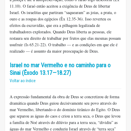
11.10). O faraó então aceitou a exigência de Deus de libertar
Israel. Os israelitas que partiram “saquearam” as joias, a prata, o
ouro e as roupas dos egípcios (Êx 12.35-36). Isso reverteu os
efeitos da escravidão, que era a pilhagem legalizada de
trabalhadores explorados. Quando Deus liberta as pessoas, ele
restaura seu direito de trabalhar por frutos que elas mesmas possam
usufruir (Is 65.21-22). O trabalho — e as condições em que ele é
realizado — é assunto da maior preocupação de Deus.
Israel no mar Vermelho e no caminho para o
Sinai (Êxodo 13.17—18.27)
Voltar ao índice
A expressão fundamental da obra de Deus se concretizou de forma
dramática quando Deus guiou decisivamente seu povo através do
mar Vermelho, libertando-o do domínio tirânico do Egito. O Deus
que separou as águas do caos e criou a terra seca, o Deus que levou
a família de Noé através do dilúvio para a terra seca, “dividiu” as
águas do mar Vermelho e conduziu Israel através de “terra seca”