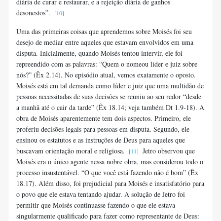
diária de curar e restaurar, e a rejeição diária de ganhos
desonestos”.
[10]
Uma das primeiras coisas que aprendemos sobre Moisés foi seu
desejo de mediar entre aqueles que estavam envolvidos em uma
disputa. Inicialmente, quando Moisés tentou intervir, ele foi
repreendido com as palavras: “Quem o nomeou líder e juiz sobre
nós?” (Êx 2.14). No episódio atual, vemos exatamente o oposto.
Moisés está em tal demanda como líder e juiz que uma multidão de
pessoas necessitadas de suas decisões se reuniu ao seu redor “desde
a manhã até o cair da tarde” (Êx 18.14; veja também Dt 1.9-18). A
obra de Moisés aparentemente tem dois aspectos. Primeiro, ele
proferiu decisões legais para pessoas em disputa. Segundo, ele
ensinou os estatutos e as instruções de Deus para aqueles que
buscavam orientação moral e religiosa.
Jetro observou que
[11]
Moisés era o único agente nessa nobre obra, mas considerou todo o
processo insustentável. “O que você está fazendo não é bom” (Êx
18.17). Além disso, foi prejudicial para Moisés e insatisfatório para
o povo que ele estava tentando ajudar. A solução de Jetro foi
permitir que Moisés continuasse fazendo o que ele estava
singularmente qualificado para fazer como representante de Deus: