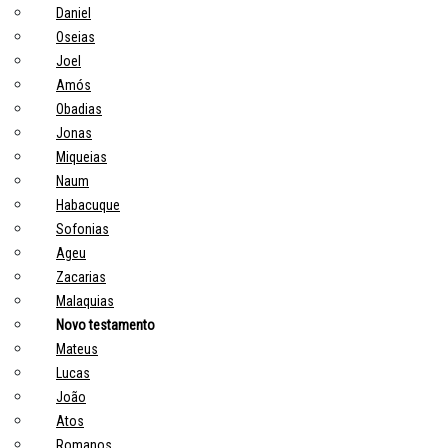
Daniel
Oseias
Joel
Amós
Obadias
Jonas
Miqueias
Naum
Habacuque
Sofonias
Ageu
Zacarias
Malaquias
Novo testamento
Mateus
Lucas
João
Atos
Romanos