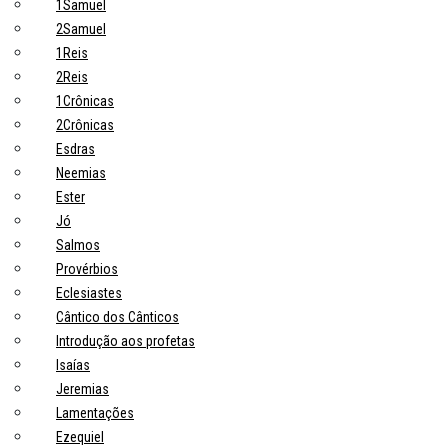
1Samuel
2Samuel
1Reis
2Reis
1Crônicas
2Crônicas
Esdras
Neemias
Ester
Jó
Salmos
Provérbios
Eclesiastes
Cântico dos Cânticos
Introdução aos profetas
Isaías
Jeremias
Lamentações
Ezequiel