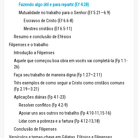
Fazendo algo útil e para repartir (Ef 4.28)
Mutualidade no trabalho para o Senhor (Ef 5.21—6.9)
Escravos de Cristo (Ef 6.6-8)
Mestres cristãos (Ef 6.5-11)
Resumo e conclusão de Efésios
Filipenses e o trabalho
Introdução a Filipenses
Aquele que começou boa obra em vocês vai completá-la (Fp 1.1-
26)
Faça seu trabalho de maneira digna (Fp 1.27—2.11)
Três exemplos de como seguir a Cristo como cristãos comuns
(Fp 2.19—3.21)
Aplicações diárias (Fp 4.1-23)
Resolver conflitos (Fp 4.2-9)
Apoiar uns aos outros no trabalho (Fp 4.10-11,15-16)
Lidar com a pobreza e a fartura (Fp 4.12-13,18)
Conclusão de Filipenses
Versículos e temas-chave em Gálatas, Efésios e Filipenses