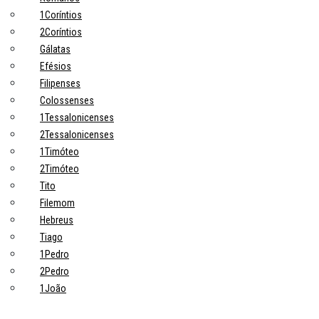
1Coríntios
2Coríntios
Gálatas
Efésios
Filipenses
Colossenses
1Tessalonicenses
2Tessalonicenses
1Timóteo
2Timóteo
Tito
Filemom
Hebreus
Tiago
1Pedro
2Pedro
1João
2João