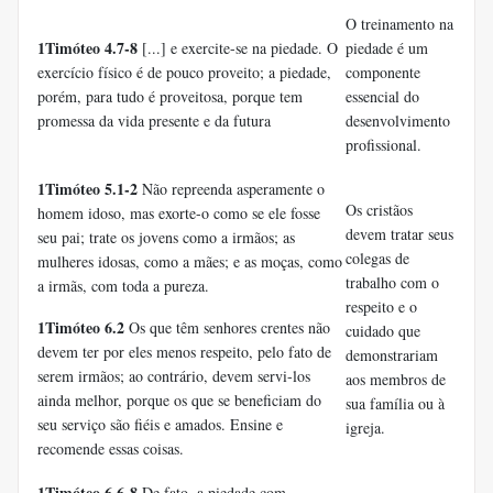
O treinamento na
1Timóteo 4.7-8
[...] e exercite-se na piedade. O
piedade é um
exercício físico é de pouco proveito; a piedade,
componente
porém, para tudo é proveitosa, porque tem
essencial do
promessa da vida presente e da futura
desenvolvimento
profissional.
1Timóteo 5.1-2
Não repreenda asperamente o
Os cristãos
homem idoso, mas exorte-o como se ele fosse
devem tratar seus
seu pai; trate os jovens como a irmãos; as
colegas de
mulheres idosas, como a mães; e as moças, como
trabalho com o
a irmãs, com toda a pureza.
respeito e o
1Timóteo 6.2
Os que têm senhores crentes não
cuidado que
devem ter por eles menos respeito, pelo fato de
demonstrariam
serem irmãos; ao contrário, devem servi-los
aos membros de
ainda melhor, porque os que se beneficiam do
sua família ou à
seu serviço são fiéis e amados. Ensine e
igreja.
recomende essas coisas.
1Timóteo 6.6-8
De fato, a piedade com