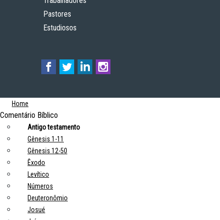
Trabalhadores
Pastores
Estudiosos
Home
Comentário Bíblico
Antigo testamento
Gênesis 1-11
Gênesis 12-50
Êxodo
Levítico
Números
Deuteronômio
Josué