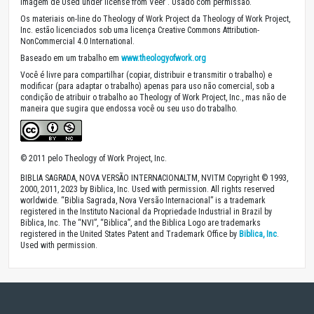
Imagem de Used under license from Veer . Usado com permissão.
Os materiais on-line do Theology of Work Project da Theology of Work Project,
Inc. estão licenciados sob uma licença Creative Commons Attribution-
NonCommercial 4.0 International.
Baseado em um trabalho em
www.theologyofwork.org
Você é livre para compartilhar (copiar, distribuir e transmitir o trabalho) e
modificar (para adaptar o trabalho) apenas para uso não comercial, sob a
condição de atribuir o trabalho ao Theology of Work Project, Inc., mas não de
maneira que sugira que endossa você ou seu uso do trabalho.
© 2011 pelo Theology of Work Project, Inc.
BIBLIA SAGRADA, NOVA VERSÃO INTERNACIONALTM, NVITM Copyright © 1993,
2000, 2011, 2023 by Biblica, Inc. Used with permission. All rights reserved
worldwide. “Biblia Sagrada, Nova Versão Internacional” is a trademark
registered in the Instituto Nacional da Propriedade Industrial in Brazil by
Biblica, Inc. The “NVI”, “Biblica”, and the Biblica Logo are trademarks
registered in the United States Patent and Trademark Office by
Biblica, Inc
.
Used with permission.