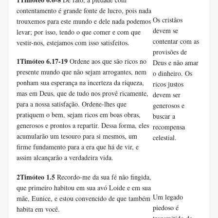
contentamento é grande fonte de lucro, pois nada
Os cristãos
trouxemos para este mundo e dele nada podemos
devem se
levar; por isso, tendo o que comer e com que
contentar com as
vestir-nos, estejamos com isso satisfeitos.
provisões de
1Timóteo 6.17-19
Ordene aos que são ricos no
Deus e não amar
presente mundo que não sejam arrogantes, nem
o dinheiro. Os
ponham sua esperança na incerteza da riqueza,
ricos justos
mas em Deus, que de tudo nos provê ricamente,
devem ser
para a nossa satisfação. Ordene-lhes que
generosos e
pratiquem o bem, sejam ricos em boas obras,
buscar a
generosos e prontos a repartir. Dessa forma, eles
recompensa
acumularão um tesouro para si mesmos, um
celestial.
firme fundamento para a era que há de vir, e
assim alcançarão a verdadeira vida.
2Timóteo 1.5
Recordo-me da sua fé não fingida,
que primeiro habitou em sua avó Loide e em sua
Um legado
mãe, Eunice, e estou convencido de que também
piedoso é
habita em você.