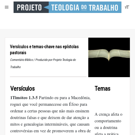
Versículos e temas-chave nas epístolas
pastorais
Comentário Bíblico / Produzido por Projeto Teologia do
Trabalho
Versículos
Temas
1Timóteo 1.3-5
Partindo eu para a Macedônia,
roguei que você permanecesse em Éfeso para
ordenar a certas pessoas que não mais ensinem
A crença afeta o
doutrinas falsas e que deixem de dar atenção a
comportamento
mitos e genealogias intermináveis, que causam
ou a doutrina
controvérsias em vez de promoverem a obra de
afeta a prática.