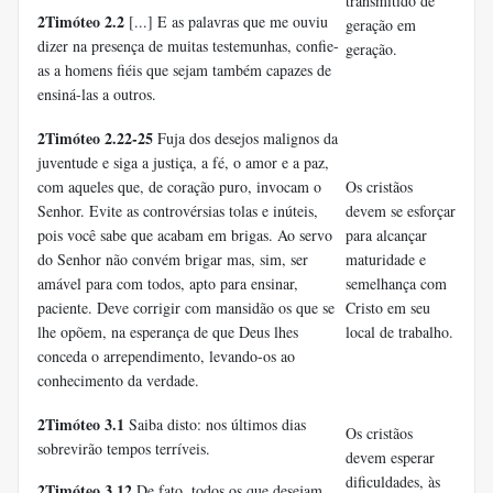
transmitido de
2Timóteo 2.2
[...] E as palavras que me ouviu
geração em
dizer na presença de muitas testemunhas, confie-
geração.
as a homens fiéis que sejam também capazes de
ensiná-las a outros.
2Timóteo 2.22-25
Fuja dos desejos malignos da
juventude e siga a justiça, a fé, o amor e a paz,
com aqueles que, de coração puro, invocam o
Os cristãos
Senhor. Evite as controvérsias tolas e inúteis,
devem se esforçar
pois você sabe que acabam em brigas. Ao servo
para alcançar
do Senhor não convém brigar mas, sim, ser
maturidade e
amável para com todos, apto para ensinar,
semelhança com
paciente. Deve corrigir com mansidão os que se
Cristo em seu
lhe opõem, na esperança de que Deus lhes
local de trabalho.
conceda o arrependimento, levando-os ao
conhecimento da verdade.
2Timóteo 3.1
Saiba disto: nos últimos dias
Os cristãos
sobrevirão tempos terríveis.
devem esperar
dificuldades, às
2Timóteo 3.12
De fato, todos os que desejam