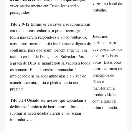
vezes, no local de
viver piedosamente em Cristo Jesus serão
trabalho.
perseguidos.
Tito 2.9-12
Ensine os escravos a se submeterem
em tudo a seus senhores, a procurarem agradá-
Jesus nos
los, a não serem respondões e a não roubá-los,
purificou para
mas a mostrarem que são inteiramente dignos de
que possamos nos
confiança, para que assim tornem atraente, em
dedicar às boas
tudo, o ensino de Deus, nosso Salvador. Porque
obras. Essas boas
a graça de Deus se manifestou salvadora a todos
obras adornam os
os homens. Ela nos ensina a renunciar à
princípios de
impiedade e às paixões mundanas e a viver de
Deus e
maneira sensata, justa e piedosa nesta era
manifestam a
presente.
produtividade
Tito 3.14
Quanto aos nossos, que aprendam a
com a qual ele
dedicar-se à prática de boas obras, a fim de que
criou o mundo.
supram as necessidades diárias e não sejam
improdutivos.