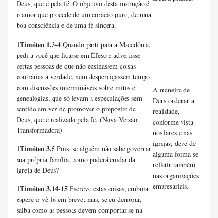
Deus, que é pela fé. O objetivo desta instrução é
o amor que procede de um coração puro, de uma
boa consciência e de uma fé sincera.
1Timóteo 1.3-4
Quando parti para a Macedônia,
pedi a você que ficasse em Éfeso e advertisse
certas pessoas de que não ensinassem coisas
contrárias à verdade, nem desperdiçassem tempo
com discussões intermináveis sobre mitos e
A maneira de
genealogias, que só levam a especulações sem
Deus ordenar a
sentido em vez de promover o propósito de
realidade,
Deus, que é realizado pela fé. (Nova Versão
conforme vista
Transformadora)
nos lares e nas
igrejas, deve de
1Timóteo 3.5
Pois, se alguém não sabe governar
alguma forma se
sua própria família, como poderá cuidar da
refletir também
igreja de Deus?
nas organizações
empresariais.
1Timóteo 3.14-15
Escrevo estas coisas, embora
espere ir vê-lo em breve; mas, se eu demorar,
saiba como as pessoas devem comportar-se na