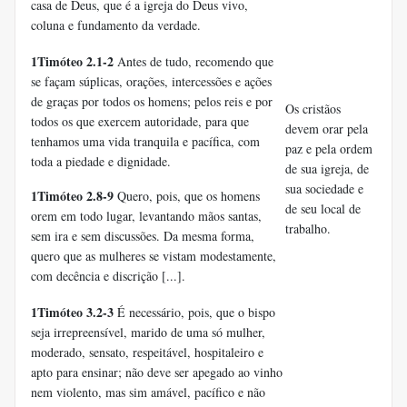
casa de Deus, que é a igreja do Deus vivo,
coluna e fundamento da verdade.
1Timóteo 2.1-2
Antes de tudo, recomendo que
se façam súplicas, orações, intercessões e ações
de graças por todos os homens; pelos reis e por
Os cristãos
todos os que exercem autoridade, para que
devem orar pela
tenhamos uma vida tranquila e pacífica, com
paz e pela ordem
toda a piedade e dignidade.
de sua igreja, de
sua sociedade e
1Timóteo 2.8-9
Quero, pois, que os homens
de seu local de
orem em todo lugar, levantando mãos santas,
trabalho.
sem ira e sem discussões. Da mesma forma,
quero que as mulheres se vistam modestamente,
com decência e discrição [...].
1Timóteo 3.2-3
É necessário, pois, que o bispo
seja irrepreensível, marido de uma só mulher,
moderado, sensato, respeitável, hospitaleiro e
apto para ensinar; não deve ser apegado ao vinho
nem violento, mas sim amável, pacífico e não