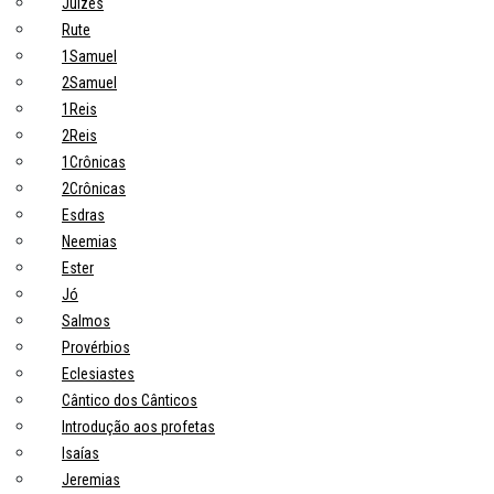
Juízes
Rute
1Samuel
2Samuel
1Reis
2Reis
1Crônicas
2Crônicas
Esdras
Neemias
Ester
Jó
Salmos
Provérbios
Eclesiastes
Cântico dos Cânticos
Introdução aos profetas
Isaías
Jeremias