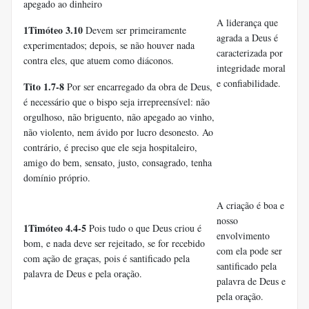
apegado ao dinheiro
A liderança que
1Timóteo 3.10
Devem ser primeiramente
agrada a Deus é
experimentados; depois, se não houver nada
caracterizada por
contra eles, que atuem como diáconos.
integridade moral
e confiabilidade.
Tito 1.7-8
Por ser encarregado da obra de Deus,
é necessário que o bispo seja irrepreensível: não
orgulhoso, não briguento, não apegado ao vinho,
não violento, nem ávido por lucro desonesto. Ao
contrário, é preciso que ele seja hospitaleiro,
amigo do bem, sensato, justo, consagrado, tenha
domínio próprio.
A criação é boa e
nosso
1Timóteo 4.4-5
Pois tudo o que Deus criou é
envolvimento
bom, e nada deve ser rejeitado, se for recebido
com ela pode ser
com ação de graças, pois é santificado pela
santificado pela
palavra de Deus e pela oração.
palavra de Deus e
pela oração.