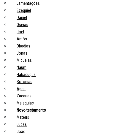
Lamentações
Ezequiel
Daniel
Oseias
Joel
Amós
Obadias
Jonas
Miqueias
Naum
Habacuque
Sofonias
Ageu
Zacarias
Malaquias
Novo testamento
Mateus
Lucas
João