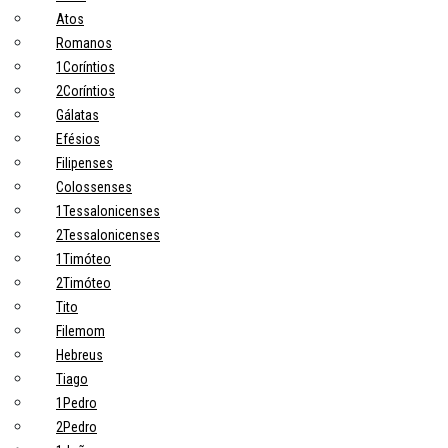
Atos
Romanos
1Coríntios
2Coríntios
Gálatas
Efésios
Filipenses
Colossenses
1Tessalonicenses
2Tessalonicenses
1Timóteo
2Timóteo
Tito
Filemom
Hebreus
Tiago
1Pedro
2Pedro