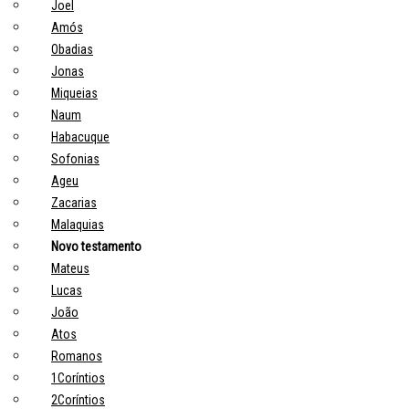
Joel
Amós
Obadias
Jonas
Miqueias
Naum
Habacuque
Sofonias
Ageu
Zacarias
Malaquias
Novo testamento
Mateus
Lucas
João
Atos
Romanos
1Coríntios
2Coríntios