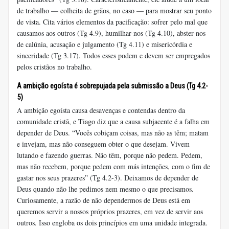
de trabalho — colheita de grãos, no caso — para mostrar seu ponto
de vista. Cita vários elementos da pacificação: sofrer pelo mal que
causamos aos outros (Tg 4.9), humilhar-nos (Tg 4.10), abster-nos
de calúnia, acusação e julgamento (Tg 4.11) e misericórdia e
sinceridade (Tg 3.17). Todos esses podem e devem ser empregados
pelos cristãos no trabalho.
A ambição egoísta é sobrepujada pela submissão a Deus (
Tg 4.2-
5
)
A ambição egoísta causa desavenças e contendas dentro da
comunidade cristã, e Tiago diz que a causa subjacente é a falha em
depender de Deus. “Vocês cobiçam coisas, mas não as têm; matam
e invejam, mas não conseguem obter o que desejam. Vivem
lutando e fazendo guerras. Não têm, porque não pedem. Pedem,
mas não recebem, porque pedem com más intenções, com o fim de
gastar nos seus prazeres” (Tg 4.2-3). Deixamos de depender de
Deus quando não lhe pedimos nem mesmo o que precisamos.
Curiosamente, a razão de não dependermos de Deus está em
queremos servir a nossos próprios prazeres, em vez de servir aos
outros. Isso engloba os dois princípios em uma unidade integrada.