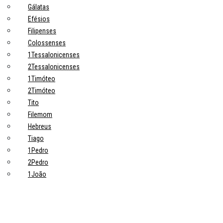
Gálatas
Efésios
Filipenses
Colossenses
1Tessalonicenses
2Tessalonicenses
1Timóteo
2Timóteo
Tito
Filemom
Hebreus
Tiago
1Pedro
2Pedro
1João
2João
3João
Judas
Apocalipse