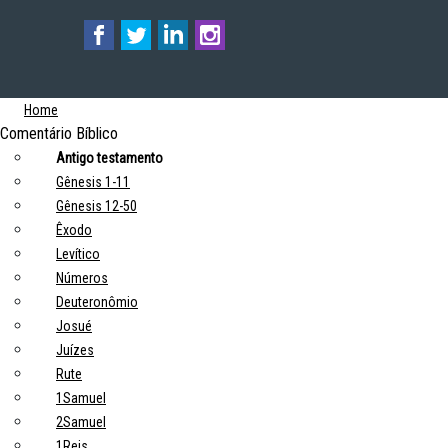
Home
Comentário Bíblico
Antigo testamento
Gênesis 1-11
Gênesis 12-50
Êxodo
Levítico
Números
Deuteronômio
Josué
Juízes
Rute
1Samuel
2Samuel
1Reis