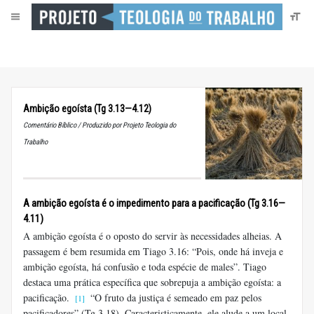
Ambição egoísta (Tg 3.13—4.12)
Comentário Bíblico / Produzido por Projeto Teologia do
Trabalho
A ambição egoísta é o impedimento para a pacificação (
Tg 3.16—
4.11
)
A ambição egoísta é o oposto do servir às necessidades alheias. A
passagem é bem resumida em Tiago 3.16: “Pois, onde há inveja e
ambição egoísta, há confusão e toda espécie de males”. Tiago
destaca uma prática específica que sobrepuja a ambição egoísta: a
pacificação.
“O fruto da justiça é semeado em paz pelos
[1]
pacificadores” (Tg 3.18). Caracteristicamente, ele alude a um local