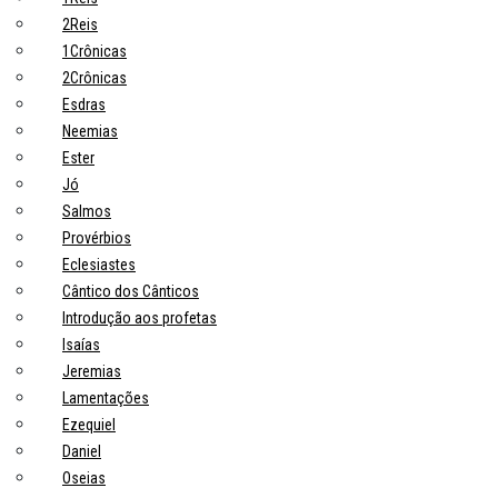
2Reis
1Crônicas
2Crônicas
Esdras
Neemias
Ester
Jó
Salmos
Provérbios
Eclesiastes
Cântico dos Cânticos
Introdução aos profetas
Isaías
Jeremias
Lamentações
Ezequiel
Daniel
Oseias