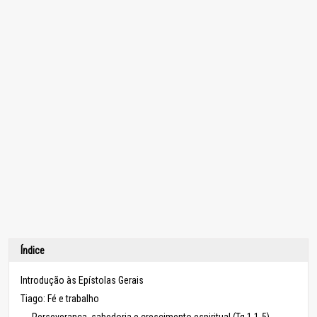
Índice
Introdução às Epístolas Gerais
Tiago: Fé e trabalho
Perseverança, sabedoria e crescimento espiritual (Tg 1.1-5)