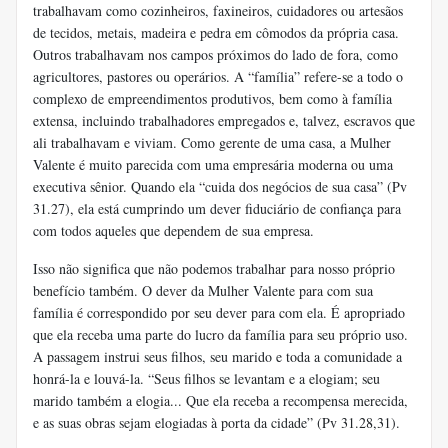
trabalhavam como cozinheiros, faxineiros, cuidadores ou artesãos
de tecidos, metais, madeira e pedra em cômodos da própria casa.
Outros trabalhavam nos campos próximos do lado de fora, como
agricultores, pastores ou operários. A “família” refere-se a todo o
complexo de empreendimentos produtivos, bem como à família
extensa, incluindo trabalhadores empregados e, talvez, escravos que
ali trabalhavam e viviam. Como gerente de uma casa, a Mulher
Valente é muito parecida com uma empresária moderna ou uma
executiva sênior. Quando ela “cuida dos negócios de sua casa” (Pv
31.27), ela está cumprindo um dever fiduciário de confiança para
com todos aqueles que dependem de sua empresa.
Isso não significa que não podemos trabalhar para nosso próprio
benefício também. O dever da Mulher Valente para com sua
família é correspondido por seu dever para com ela. É apropriado
que ela receba uma parte do lucro da família para seu próprio uso.
A passagem instrui seus filhos, seu marido e toda a comunidade a
honrá-la e louvá-la. “Seus filhos se levantam e a elogiam; seu
marido também a elogia... Que ela receba a recompensa merecida,
e as suas obras sejam elogiadas à porta da cidade” (Pv 31.28,31).