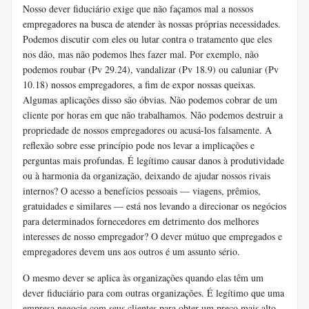
Nosso dever fiduciário exige que não façamos mal a nossos
empregadores na busca de atender às nossas próprias necessidades.
Podemos discutir com eles ou lutar contra o tratamento que eles
nos dão, mas não podemos lhes fazer mal. Por exemplo, não
podemos roubar (Pv 29.24), vandalizar (Pv 18.9) ou caluniar (Pv
10.18) nossos empregadores, a fim de expor nossas queixas.
Algumas aplicações disso são óbvias. Não podemos cobrar de um
cliente por horas em que não trabalhamos. Não podemos destruir a
propriedade de nossos empregadores ou acusá-los falsamente. A
reflexão sobre esse princípio pode nos levar a implicações e
perguntas mais profundas. É legítimo causar danos à produtividade
ou à harmonia da organização, deixando de ajudar nossos rivais
internos? O acesso a benefícios pessoais — viagens, prêmios,
gratuidades e similares — está nos levando a direcionar os negócios
para determinados fornecedores em detrimento dos melhores
interesses de nosso empregador? O dever mútuo que empregados e
empregadores devem uns aos outros é um assunto sério.
O mesmo dever se aplica às organizações quando elas têm um
dever fiduciário para com outras organizações. É legítimo que uma
empresa negocie com seus clientes para obter um preço mais alto.