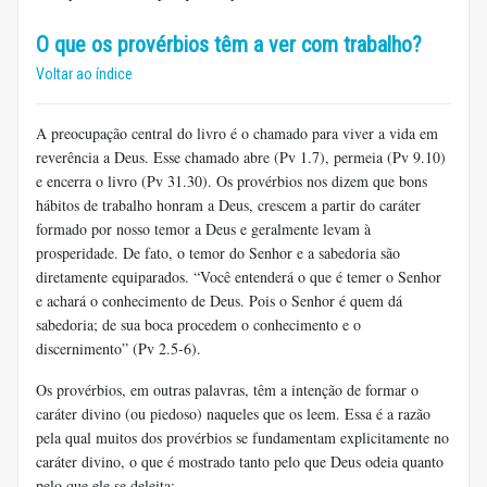
O que os provérbios têm a ver com trabalho?
Voltar ao índice
A preocupação central do livro é o chamado para viver a vida em
reverência a Deus. Esse chamado abre (Pv 1.7), permeia (Pv 9.10)
e encerra o livro (Pv 31.30). Os provérbios nos dizem que bons
hábitos de trabalho honram a Deus, crescem a partir do caráter
formado por nosso temor a Deus e geralmente levam à
prosperidade. De fato, o temor do Senhor e a sabedoria são
diretamente equiparados. “Você entenderá o que é temer o Senhor
e achará o conhecimento de Deus. Pois o Senhor é quem dá
sabedoria; de sua boca procedem o conhecimento e o
discernimento” (Pv 2.5-6).
Os provérbios, em outras palavras, têm a intenção de formar o
caráter divino (ou piedoso) naqueles que os leem. Essa é a razão
pela qual muitos dos provérbios se fundamentam explicitamente no
caráter divino, o que é mostrado tanto pelo que Deus odeia quanto
pelo que ele se deleita: