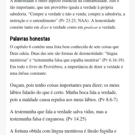
A honestidade é outro aspecto essencial da confiabilidade. Isso é
tão importante, que um provérbio iguala a verdade à própria
sabedoria. “Compre a verdade e não a venda; compre a sabedoria, a
instrução e o entendimento” (Pv 23.23, NAA). A honestidade
consiste tanto em
dizer
a verdade como em
praticar
a verdade.
Palavras honestas
O capítulo 6 contém uma lista bem conhecida de sete coisas que
Deus odeia. Duas das sete são formas de desonestidade: “língua
mentirosa” e “testemunha falsa que espalha mentiras” (Pv 6.16-19).
Em todo o livro de Provérbios, a importância de dizer a verdade é
uma ênfase constante.
Ouçam, pois tenho coisas importantes para dizer; os meus
lábios falarão do que é certo. Minha boca fala a verdade,
pois a maldade causa repulsa aos meus lábios. (Pv 8.6-7)
A testemunha que fala a verdade salva vidas, mas a
testemunha falsa é enganosa. (Pv 14.25)
A fortuna obtida com língua mentirosa é ilusão fugidia e