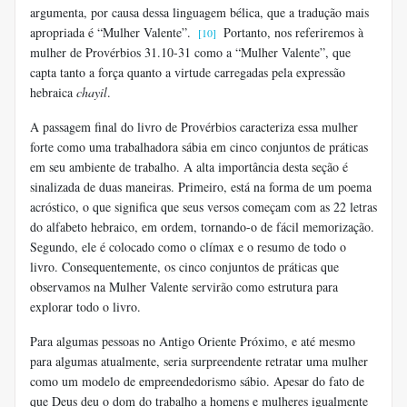
argumenta, por causa dessa linguagem bélica, que a tradução mais
apropriada é “Mulher Valente”.
Portanto, nos referiremos à
[10]
mulher de Provérbios 31.10-31 como a “Mulher Valente”, que
capta tanto a força quanto a virtude carregadas pela expressão
hebraica
chayil
.
A passagem final do livro de Provérbios caracteriza essa mulher
forte como uma trabalhadora sábia em cinco conjuntos de práticas
em seu ambiente de trabalho. A alta importância desta seção é
sinalizada de duas maneiras. Primeiro, está na forma de um poema
acróstico, o que significa que seus versos começam com as 22 letras
do alfabeto hebraico, em ordem, tornando-o de fácil memorização.
Segundo, ele é colocado como o clímax e o resumo de todo o
livro. Consequentemente, os cinco conjuntos de práticas que
observamos na Mulher Valente servirão como estrutura para
explorar todo o livro.
Para algumas pessoas no Antigo Oriente Próximo, e até mesmo
para algumas atualmente, seria surpreendente retratar uma mulher
como um modelo de empreendedorismo sábio. Apesar do fato de
que Deus deu o dom do trabalho a homens e mulheres igualmente