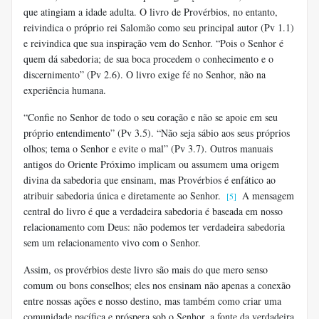
que atingiam a idade adulta. O livro de Provérbios, no entanto,
reivindica o próprio rei Salomão como seu principal autor (Pv 1.1)
e reivindica que sua inspiração vem do Senhor. “Pois o Senhor é
quem dá sabedoria; de sua boca procedem o conhecimento e o
discernimento” (Pv 2.6). O livro exige fé no Senhor, não na
experiência humana.
“Confie no Senhor de todo o seu coração e não se apoie em seu
próprio entendimento” (Pv 3.5). “Não seja sábio aos seus próprios
olhos; tema o Senhor e evite o mal” (Pv 3.7). Outros manuais
antigos do Oriente Próximo implicam ou assumem uma origem
divina da sabedoria que ensinam, mas Provérbios é enfático ao
atribuir sabedoria única e diretamente ao Senhor.
A mensagem
[5]
central do livro é que a verdadeira sabedoria é baseada em nosso
relacionamento com Deus: não podemos ter verdadeira sabedoria
sem um relacionamento vivo com o Senhor.
Assim, os provérbios deste livro são mais do que mero senso
comum ou bons conselhos; eles nos ensinam não apenas a conexão
entre nossas ações e nosso destino, mas também como criar uma
comunidade pacífica e próspera sob o Senhor, a fonte da verdadeira