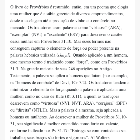
O livro de Provérbios é resumido, então, em um poema que elogia
uma mulher que é a sábia gerente de diversos empreendimentos,
desde a tecelagem até a produção de vinho e o comércio no
mercado. Os tradutores usam palavras como “virtuosa” (ARA),
“exemplar” (NVI) e “excelente” (ESV) para descrever o caráter
dessa mulher em Provérbios 31.10. Mas esses termos não
conseguem capturar o elemento de força ou poder presente na
palavra hebraica utilizada (
chayil)
. Quando aplicado a um homem,
esse mesmo termo é traduzido como “força”, como em Provérbios
31.3. Na grande maioria de suas 246 aparições no Antigo
Testamento, a palavra se aplica a homens que lutam (por exemplo,
os “homens de combate” de Davi, 1Cr 7.2). Os tradutores tendem a
minimizar o elemento de força quando a palavra é aplicada a uma
mulher, como no caso de Rute (Rt 3.11), a quem as traduções
descrevem como “virtuosa” (NVI, NVT, ARA), “corajosa” (BPT)
ou “direita” (NTLH). Mas a palavra é a mesma, seja aplicada a
homens ou mulheres. Ao descrever a mulher de Provérbios 31.10-
31, seu significado é melhor entendido como forte ou valente,
conforme indicado por Pv 31.17: “Entrega-se com vontade ao seu
trabalho; seus braços são fortes e vigorosos”. Al Wolters