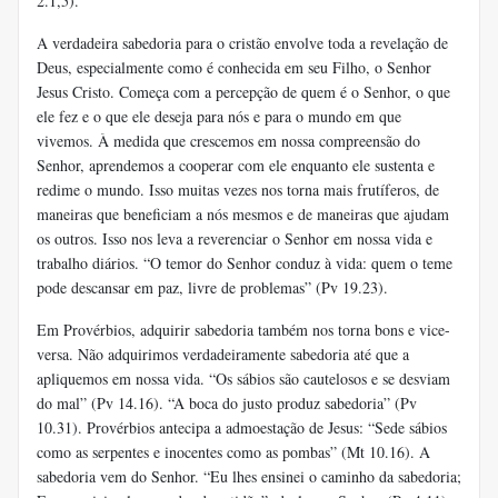
2.1,5).
A verdadeira sabedoria para o cristão envolve toda a revelação de
Deus, especialmente como é conhecida em seu Filho, o Senhor
Jesus Cristo. Começa com a percepção de quem é o Senhor, o que
ele fez e o que ele deseja para nós e para o mundo em que
vivemos. À medida que crescemos em nossa compreensão do
Senhor, aprendemos a cooperar com ele enquanto ele sustenta e
redime o mundo. Isso muitas vezes nos torna mais frutíferos, de
maneiras que beneficiam a nós mesmos e de maneiras que ajudam
os outros. Isso nos leva a reverenciar o Senhor em nossa vida e
trabalho diários. “O temor do Senhor conduz à vida: quem o teme
pode descansar em paz, livre de problemas” (Pv 19.23).
Em Provérbios, adquirir sabedoria também nos torna bons e vice-
versa. Não adquirimos verdadeiramente sabedoria até que a
apliquemos em nossa vida. “Os sábios são cautelosos e se desviam
do mal” (Pv 14.16). “A boca do justo produz sabedoria” (Pv
10.31). Provérbios antecipa a admoestação de Jesus: “Sede sábios
como as serpentes e inocentes como as pombas” (Mt 10.16). A
sabedoria vem do Senhor. “Eu lhes ensinei o caminho da sabedoria;