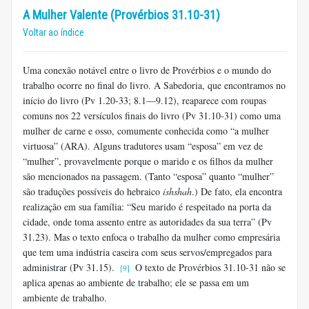
A Mulher Valente (Provérbios 31.10-31)
Voltar ao índice
Uma conexão notável entre o livro de Provérbios e o mundo do
trabalho ocorre no final do livro. A Sabedoria, que encontramos no
início do livro (Pv 1.20-33; 8.1—9.12), reaparece com roupas
comuns nos 22 versículos finais do livro (Pv 31.10-31) como uma
mulher de carne e osso, comumente conhecida como “a mulher
virtuosa” (ARA). Alguns tradutores usam “esposa” em vez de
“mulher”, provavelmente porque o marido e os filhos da mulher
são mencionados na passagem. (Tanto “esposa” quanto “mulher”
são traduções possíveis do hebraico
ishshah
.) De fato, ela encontra
realização em sua família: “Seu marido é respeitado na porta da
cidade, onde toma assento entre as autoridades da sua terra” (Pv
31.23). Mas o texto enfoca o trabalho da mulher como empresária
que tem uma indústria caseira com seus servos/empregados para
administrar (Pv 31.15).
O texto de Provérbios 31.10-31 não se
[9]
aplica apenas ao ambiente de trabalho; ele se passa em um
ambiente de trabalho.