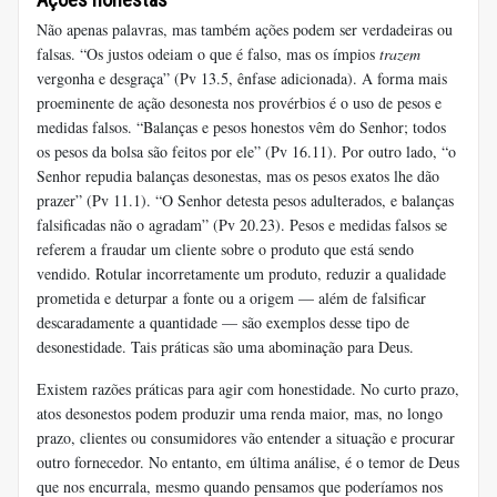
Não apenas palavras, mas também ações podem ser verdadeiras ou
falsas. “Os justos odeiam o que é falso, mas os ímpios
trazem
vergonha e desgraça” (Pv 13.5, ênfase adicionada). A forma mais
proeminente de ação desonesta nos provérbios é o uso de pesos e
medidas falsos. “Balanças e pesos honestos vêm do Senhor; todos
os pesos da bolsa são feitos por ele” (Pv 16.11). Por outro lado, “o
Senhor repudia balanças desonestas, mas os pesos exatos lhe dão
prazer” (Pv 11.1). “O Senhor detesta pesos adulterados, e balanças
falsificadas não o agradam” (Pv 20.23). Pesos e medidas falsos se
referem a fraudar um cliente sobre o produto que está sendo
vendido. Rotular incorretamente um produto, reduzir a qualidade
prometida e deturpar a fonte ou a origem — além de falsificar
descaradamente a quantidade — são exemplos desse tipo de
desonestidade. Tais práticas são uma abominação para Deus.
Existem razões práticas para agir com honestidade. No curto prazo,
atos desonestos podem produzir uma renda maior, mas, no longo
prazo, clientes ou consumidores vão entender a situação e procurar
outro fornecedor. No entanto, em última análise, é o temor de Deus
que nos encurrala, mesmo quando pensamos que poderíamos nos