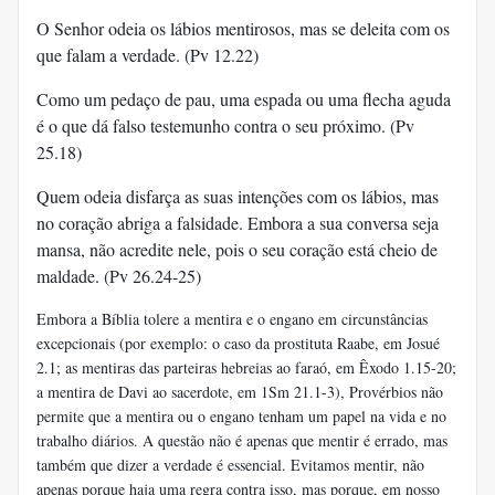
O Senhor odeia os lábios mentirosos, mas se deleita com os
que falam a verdade. (Pv 12.22)
Como um pedaço de pau, uma espada ou uma flecha aguda
é o que dá falso testemunho contra o seu próximo. (Pv
25.18)
Quem odeia disfarça as suas intenções com os lábios, mas
no coração abriga a falsidade. Embora a sua conversa seja
mansa, não acredite nele, pois o seu coração está cheio de
maldade. (Pv 26.24-25)
Embora a Bíblia tolere a mentira e o engano em circunstâncias
excepcionais (por exemplo: o caso da prostituta Raabe, em Josué
2.1; as mentiras das parteiras hebreias ao faraó, em Êxodo 1.15-20;
a mentira de Davi ao sacerdote, em 1Sm 21.1-3), Provérbios não
permite que a mentira ou o engano tenham um papel na vida e no
trabalho diários. A questão não é apenas que mentir é errado, mas
também que dizer a verdade é essencial. Evitamos mentir, não
apenas porque haja uma regra contra isso, mas porque, em nosso