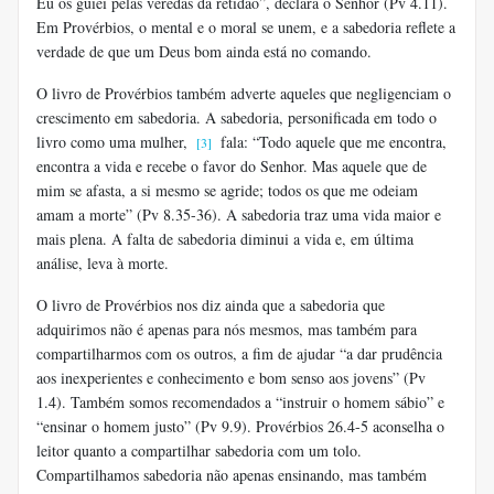
Eu os guiei pelas veredas da retidão”, declara o Senhor (Pv 4.11).
Em Provérbios, o mental e o moral se unem, e a sabedoria reflete a
verdade de que um Deus bom ainda está no comando.
O livro de Provérbios também adverte aqueles que negligenciam o
crescimento em sabedoria. A sabedoria, personificada em todo o
livro como uma mulher,
fala: “Todo aquele que me encontra,
[3]
encontra a vida e recebe o favor do Senhor. Mas aquele que de
mim se afasta, a si mesmo se agride; todos os que me odeiam
amam a morte” (Pv 8.35-36). A sabedoria traz uma vida maior e
mais plena. A falta de sabedoria diminui a vida e, em última
análise, leva à morte.
O livro de Provérbios nos diz ainda que a sabedoria que
adquirimos não é apenas para nós mesmos, mas também para
compartilharmos com os outros, a fim de ajudar “a dar prudência
aos inexperientes e conhecimento e bom senso aos jovens” (Pv
1.4). Também somos recomendados a “instruir o homem sábio” e
“ensinar o homem justo” (Pv 9.9). Provérbios 26.4-5 aconselha o
leitor quanto a compartilhar sabedoria com um tolo.
Compartilhamos sabedoria não apenas ensinando, mas também