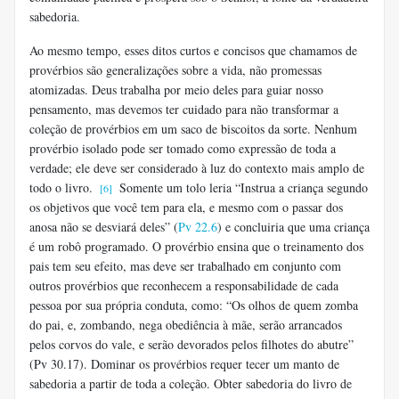
sabedoria.
Ao mesmo tempo, esses ditos curtos e concisos que chamamos de
provérbios são generalizações sobre a vida, não promessas
atomizadas. Deus trabalha por meio deles para guiar nosso
pensamento, mas devemos ter cuidado para não transformar a
coleção de provérbios em um saco de biscoitos da sorte. Nenhum
provérbio isolado pode ser tomado como expressão de toda a
verdade; ele deve ser considerado à luz do contexto mais amplo de
todo o livro.
Somente um tolo leria “Instrua a criança segundo
[6]
os objetivos que você tem para ela, e mesmo com o passar dos
anosa não se desviará deles” (
Pv 22.6
) e concluiria que uma criança
é um robô programado. O provérbio ensina que o treinamento dos
pais tem seu efeito, mas deve ser trabalhado em conjunto com
outros provérbios que reconhecem a responsabilidade de cada
pessoa por sua própria conduta, como: “Os olhos de quem zomba
do pai, e, zombando, nega obediência à mãe, serão arrancados
pelos corvos do vale, e serão devorados pelos filhotes do abutre”
(Pv 30.17). Dominar os provérbios requer tecer um manto de
sabedoria a partir de toda a coleção. Obter sabedoria do livro de