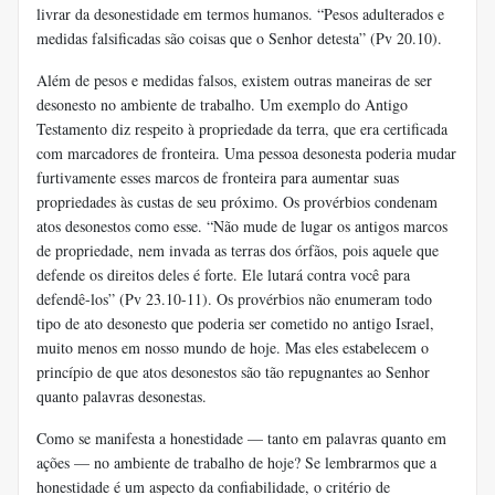
livrar da desonestidade em termos humanos. “Pesos adulterados e
medidas falsificadas são coisas que o Senhor detesta” (Pv 20.10).
Além de pesos e medidas falsos, existem outras maneiras de ser
desonesto no ambiente de trabalho. Um exemplo do Antigo
Testamento diz respeito à propriedade da terra, que era certificada
com marcadores de fronteira. Uma pessoa desonesta poderia mudar
furtivamente esses marcos de fronteira para aumentar suas
propriedades às custas de seu próximo. Os provérbios condenam
atos desonestos como esse. “Não mude de lugar os antigos marcos
de propriedade, nem invada as terras dos órfãos, pois aquele que
defende os direitos deles é forte. Ele lutará contra você para
defendê-los” (Pv 23.10-11). Os provérbios não enumeram todo
tipo de ato desonesto que poderia ser cometido no antigo Israel,
muito menos em nosso mundo de hoje. Mas eles estabelecem o
princípio de que atos desonestos são tão repugnantes ao Senhor
quanto palavras desonestas.
Como se manifesta a honestidade — tanto em palavras quanto em
ações — no ambiente de trabalho de hoje? Se lembrarmos que a
honestidade é um aspecto da confiabilidade, o critério de