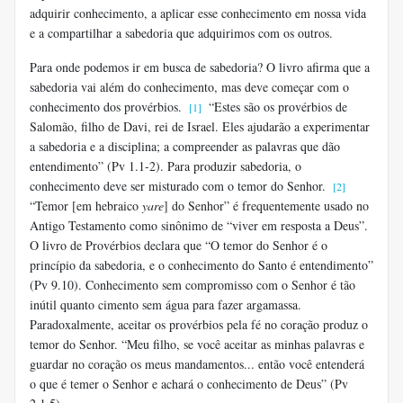
adquirir conhecimento, a aplicar esse conhecimento em nossa vida
e a compartilhar a sabedoria que adquirimos com os outros.
Para onde podemos ir em busca de sabedoria? O livro afirma que a
sabedoria vai além do conhecimento, mas deve começar com o
conhecimento dos provérbios.
“Estes são os provérbios de
[1]
Salomão, filho de Davi, rei de Israel. Eles ajudarão a experimentar
a sabedoria e a disciplina; a compreender as palavras que dão
entendimento” (Pv 1.1-2). Para produzir sabedoria, o
conhecimento deve ser misturado com o temor do Senhor.
[2]
“Temor [em hebraico
yare
] do Senhor” é frequentemente usado no
Antigo Testamento como sinônimo de “viver em resposta a Deus”.
O livro de Provérbios declara que “O temor do Senhor é o
princípio da sabedoria, e o conhecimento do Santo é entendimento”
(Pv 9.10). Conhecimento sem compromisso com o Senhor é tão
inútil quanto cimento sem água para fazer argamassa.
Paradoxalmente, aceitar os provérbios pela fé no coração produz o
temor do Senhor. “Meu filho, se você aceitar as minhas palavras e
guardar no coração os meus mandamentos... então você entenderá
o que é temer o Senhor e achará o conhecimento de Deus” (Pv