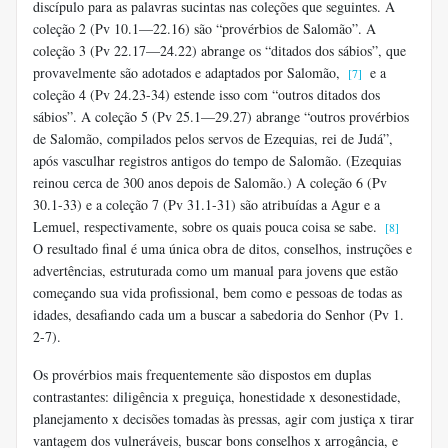
discípulo para as palavras sucintas nas coleções que seguintes. A
coleção 2 (Pv 10.1—22.16) são “provérbios de Salomão”. A
coleção 3 (Pv 22.17—24.22) abrange os “ditados dos sábios”, que
provavelmente são adotados e adaptados por Salomão,
e a
[7]
coleção 4 (Pv 24.23-34) estende isso com “outros ditados dos
sábios”. A coleção 5 (Pv 25.1—29.27) abrange “outros provérbios
de Salomão, compilados pelos servos de Ezequias, rei de Judá”,
após vasculhar registros antigos do tempo de Salomão. (Ezequias
reinou cerca de 300 anos depois de Salomão.) A coleção 6 (Pv
30.1-33) e a coleção 7 (Pv 31.1-31) são atribuídas a Agur e a
Lemuel, respectivamente, sobre os quais pouca coisa se sabe.
[8]
O resultado final é uma única obra de ditos, conselhos, instruções e
advertências, estruturada como um manual para jovens que estão
começando sua vida profissional, bem como e pessoas de todas as
idades, desafiando cada um a buscar a sabedoria do Senhor (Pv 1.
2-7).
Os provérbios mais frequentemente são dispostos em duplas
contrastantes: diligência x preguiça, honestidade x desonestidade,
planejamento x decisões tomadas às pressas, agir com justiça x tirar
vantagem dos vulneráveis, buscar bons conselhos x arrogância, e