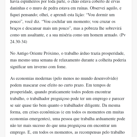
havia espinheiros por toda parte, o chão estava coberto de ervas
daninhas e o muro de pedra estava em ruínas. Observei aquilo, e
fiquei pensando; olhei, e aprendi esta lição: “Vou dormir um
pouco”, você diz. “Vou cochilar um momento; vou cruzar os
braços e descansar mais um pouco”, mas a pobreza lhe sobrevirá
como um assaltante, e a sua miséria como um homem armado. (Pv
24.30-34)
No Antigo Oriente Próximo, o trabalho árduo trazia prosperidade,
mas mesmo uma semana de relaxamento durante a colheita poderia
significar um inverno com fome.
As economias modernas (pelo menos no mundo desenvolvido)
podem mascarar esse efeito no curto prazo. Em tempos de
prosperidade, quando praticamente todos podem encontrar
trabalho, o trabalhador preguiçoso pode ter um emprego e parecer
se sair quase tão bem quanto o trabalhador diligente. Da mesma
forma, em crises econômicas (e em todos os momentos em muitas
economias emergentes), uma pessoa que trabalha arduamente pode
não ter mais sucesso do que uma preguiçosa em encontrar um
emprego. E, em todos os momentos, as recompensas pelo trabalho