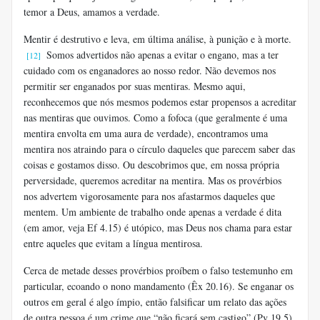
temor a Deus, amamos a verdade.
Mentir é destrutivo e leva, em última análise, à punição e à morte.
Somos advertidos não apenas a evitar o engano, mas a ter
[12]
cuidado com os enganadores ao nosso redor. Não devemos nos
permitir ser enganados por suas mentiras. Mesmo aqui,
reconhecemos que nós mesmos podemos estar propensos a acreditar
nas mentiras que ouvimos. Como a fofoca (que geralmente é uma
mentira envolta em uma aura de verdade), encontramos uma
mentira nos atraindo para o círculo daqueles que parecem saber das
coisas e gostamos disso. Ou descobrimos que, em nossa própria
perversidade, queremos acreditar na mentira. Mas os provérbios
nos advertem vigorosamente para nos afastarmos daqueles que
mentem. Um ambiente de trabalho onde apenas a verdade é dita
(em amor, veja Ef 4.15) é utópico, mas Deus nos chama para estar
entre aqueles que evitam a língua mentirosa.
Cerca de metade desses provérbios proíbem o falso testemunho em
particular, ecoando o nono mandamento (Êx 20.16). Se enganar os
outros em geral é algo ímpio, então falsificar um relato das ações
de outra pessoa é um crime que “não ficará sem castigo” (Pv 19.5).