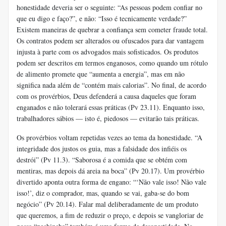
honestidade deveria ser o seguinte: “As pessoas podem confiar no
que eu digo e faço?”, e não: “Isso é tecnicamente verdade?”
Existem maneiras de quebrar a confiança sem cometer fraude total.
Os contratos podem ser alterados ou ofuscados para dar vantagem
injusta à parte com os advogados mais sofisticados. Os produtos
podem ser descritos em termos enganosos, como quando um rótulo
de alimento promete que “aumenta a energia”, mas em não
significa nada além de “contém mais calorias”. No final, de acordo
com os provérbios, Deus defenderá a causa daqueles que foram
enganados e não tolerará essas práticas (Pv 23.11). Enquanto isso,
trabalhadores sábios — isto é, piedosos — evitarão tais práticas.
Os provérbios voltam repetidas vezes ao tema da honestidade. “A
integridade dos justos os guia, mas a falsidade dos infiéis os
destrói” (Pv 11.3). “Saborosa é a comida que se obtém com
mentiras, mas depois dá areia na boca” (Pv 20.17). Um provérbio
divertido aponta outra forma de engano: “‘Não vale isso! Não vale
isso!’, diz o comprador, mas, quando se vai, gaba-se do bom
negócio” (Pv 20.14). Falar mal deliberadamente de um produto
que queremos, a fim de reduzir o preço, e depois se vangloriar de