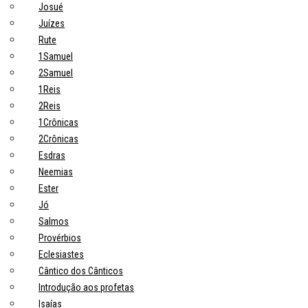
Josué
Juízes
Rute
1Samuel
2Samuel
1Reis
2Reis
1Crônicas
2Crônicas
Esdras
Neemias
Ester
Jó
Salmos
Provérbios
Eclesiastes
Cântico dos Cânticos
Introdução aos profetas
Isaías