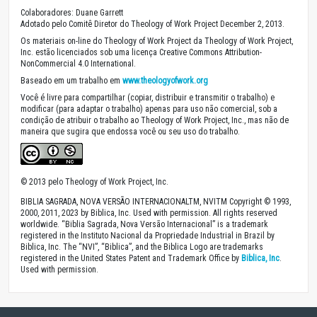
Colaboradores: Duane Garrett
Adotado pelo Comitê Diretor do Theology of Work Project December 2, 2013.
Os materiais on-line do Theology of Work Project da Theology of Work Project,
Inc. estão licenciados sob uma licença Creative Commons Attribution-
NonCommercial 4.0 International.
Baseado em um trabalho em
www.theologyofwork.org
Você é livre para compartilhar (copiar, distribuir e transmitir o trabalho) e
modificar (para adaptar o trabalho) apenas para uso não comercial, sob a
condição de atribuir o trabalho ao Theology of Work Project, Inc., mas não de
maneira que sugira que endossa você ou seu uso do trabalho.
© 2013 pelo Theology of Work Project, Inc.
BIBLIA SAGRADA, NOVA VERSÃO INTERNACIONALTM, NVITM Copyright © 1993,
2000, 2011, 2023 by Biblica, Inc. Used with permission. All rights reserved
worldwide. “Biblia Sagrada, Nova Versão Internacional” is a trademark
registered in the Instituto Nacional da Propriedade Industrial in Brazil by
Biblica, Inc. The “NVI”, “Biblica”, and the Biblica Logo are trademarks
registered in the United States Patent and Trademark Office by
Biblica, Inc
.
Used with permission.