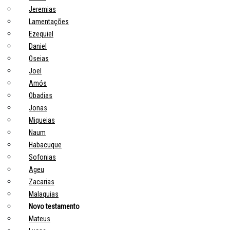
Jeremias
Lamentações
Ezequiel
Daniel
Oseias
Joel
Amós
Obadias
Jonas
Miqueias
Naum
Habacuque
Sofonias
Ageu
Zacarias
Malaquias
Novo testamento
Mateus