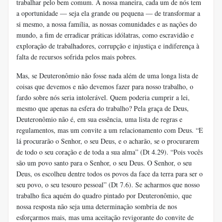
trabalhar pelo bem comum. À nossa maneira, cada um de nós tem
a oportunidade — seja ela grande ou pequena — de transformar a
si mesmo, a nossa família, as nossas comunidades e as nações do
mundo, a fim de erradicar práticas idólatras, como escravidão e
exploração de trabalhadores, corrupção e injustiça e indiferença à
falta de recursos sofrida pelos mais pobres.
Mas, se Deuteronômio não fosse nada além de uma longa lista de
coisas que devemos e não devemos fazer para nosso trabalho, o
fardo sobre nós seria intolerável. Quem poderia cumprir a lei,
mesmo que apenas na esfera do trabalho? Pela graça de Deus,
Deuteronômio não é, em sua essência, uma lista de regras e
regulamentos, mas um convite a um relacionamento com Deus. “E
lá procurarão o Senhor, o seu Deus, e o acharão, se o procurarem
de todo o seu coração e de toda a sua alma” (Dt 4.29). “Pois vocês
são um povo santo para o Senhor, o seu Deus. O Senhor, o seu
Deus, os escolheu dentre todos os povos da face da terra para ser o
seu povo, o seu tesouro pessoal” (Dt 7.6). Se acharmos que nosso
trabalho fica aquém do quadro pintado por Deuteronômio, que
nossa resposta não seja uma determinação sombria de nos
esforçarmos mais, mas uma aceitação revigorante do convite de