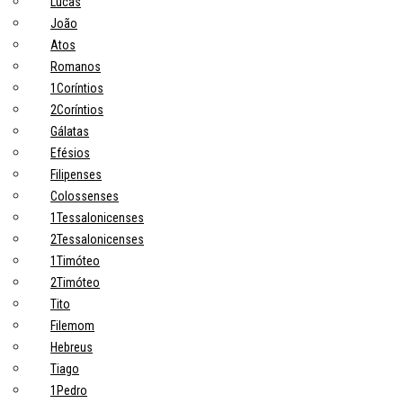
Lucas
João
Atos
Romanos
1Coríntios
2Coríntios
Gálatas
Efésios
Filipenses
Colossenses
1Tessalonicenses
2Tessalonicenses
1Timóteo
2Timóteo
Tito
Filemom
Hebreus
Tiago
1Pedro