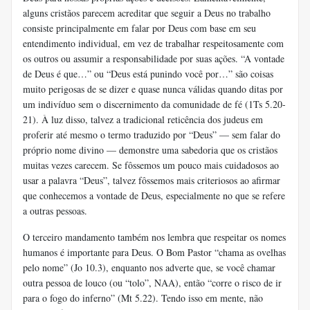
alguns cristãos parecem acreditar que seguir a Deus no trabalho
consiste principalmente em falar por Deus com base em seu
entendimento individual, em vez de trabalhar respeitosamente com
os outros ou assumir a responsabilidade por suas ações. “A vontade
de Deus é que…” ou “Deus está punindo você por…” são coisas
muito perigosas de se dizer e quase nunca válidas quando ditas por
um indivíduo sem o discernimento da comunidade de fé (1Ts 5.20-
21). À luz disso, talvez a tradicional reticência dos judeus em
proferir até mesmo o termo traduzido por “Deus” — sem falar do
próprio nome divino — demonstre uma sabedoria que os cristãos
muitas vezes carecem. Se fôssemos um pouco mais cuidadosos ao
usar a palavra “Deus”, talvez fôssemos mais criteriosos ao afirmar
que conhecemos a vontade de Deus, especialmente no que se refere
a outras pessoas.
O terceiro mandamento também nos lembra que respeitar os nomes
humanos é importante para Deus. O Bom Pastor “chama as ovelhas
pelo nome” (Jo 10.3), enquanto nos adverte que, se você chamar
outra pessoa de louco (ou “tolo”, NAA), então “corre o risco de ir
para o fogo do inferno” (Mt 5.22). Tendo isso em mente, não