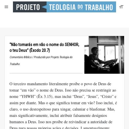
“Não tomarás em vão o nome do SENHOR,
o teu Deus” (Êxodo 20.7)
Comentário Bíblico / Produzido por Projeto Teologia do
Trabalho
O terceiro mandamento literalmente proíbe o povo de Deus de
tomar “em vão” o nome de Deus. Isso não precisa se restringir ao
nome “YHWH” (Êx 3.15), mas inclui “Deus”, “Jesus”, “Cristo” e
assim por diante. Mas o que significa tomar em vão? Isso inclui, é
claro, o uso desrespeitoso para xingar, caluniar e blasfemar. Mas,
mais significativamente, inclui atribuir falsamente desígnios
humanos a Deus. Isso nos proíbe de reivindicar a autoridade de
Deus para nossas próprias ações e decisões. Lamentavelmente,