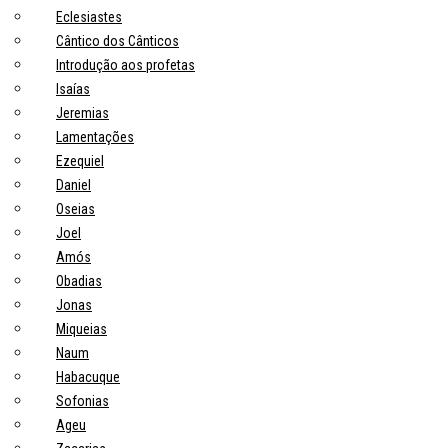
Eclesiastes
Cântico dos Cânticos
Introdução aos profetas
Isaías
Jeremias
Lamentações
Ezequiel
Daniel
Oseias
Joel
Amós
Obadias
Jonas
Miqueias
Naum
Habacuque
Sofonias
Ageu