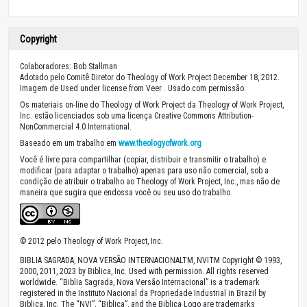
Copyright
Colaboradores: Bob Stallman
Adotado pelo Comitê Diretor do Theology of Work Project December 18, 2012.
Imagem de Used under license from Veer . Usado com permissão.
Os materiais on-line do Theology of Work Project da Theology of Work Project,
Inc. estão licenciados sob uma licença Creative Commons Attribution-
NonCommercial 4.0 International.
Baseado em um trabalho em
www.theologyofwork.org
Você é livre para compartilhar (copiar, distribuir e transmitir o trabalho) e
modificar (para adaptar o trabalho) apenas para uso não comercial, sob a
condição de atribuir o trabalho ao Theology of Work Project, Inc., mas não de
maneira que sugira que endossa você ou seu uso do trabalho.
© 2012 pelo Theology of Work Project, Inc.
BIBLIA SAGRADA, NOVA VERSÃO INTERNACIONALTM, NVITM Copyright © 1993,
2000, 2011, 2023 by Biblica, Inc. Used with permission. All rights reserved
worldwide. “Biblia Sagrada, Nova Versão Internacional” is a trademark
registered in the Instituto Nacional da Propriedade Industrial in Brazil by
Biblica, Inc. The “NVI”, “Biblica”, and the Biblica Logo are trademarks