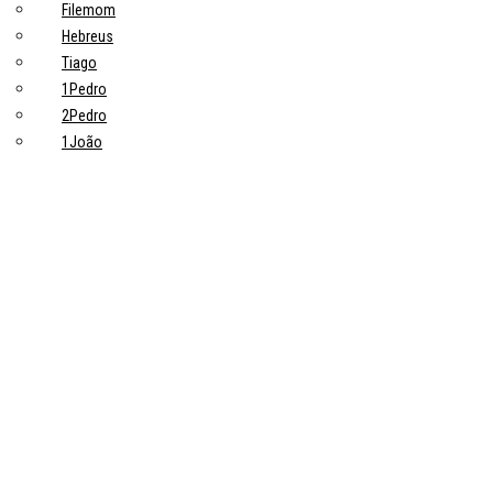
Filemom
Hebreus
Tiago
1Pedro
2Pedro
1João
2João
3João
Judas
Apocalipse
Tópicos principais
10 Pontos-Chave Sobre Trabalho na Bíblia que Todo Cristão Deveria
Saber
Devoções
Trabalho: uma grande ideia de Deus
Trabalhadores
Pastores
Estudiosos
Sobre