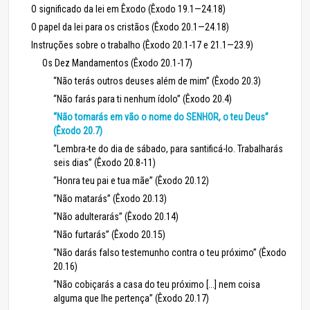
O significado da lei em Êxodo (Êxodo 19.1—24.18)
O papel da lei para os cristãos (Êxodo 20.1—24.18)
Instruções sobre o trabalho (Êxodo 20.1-17 e 21.1—23.9)
Os Dez Mandamentos (Êxodo 20.1-17)
“Não terás outros deuses além de mim” (Êxodo 20.3)
“Não farás para ti nenhum ídolo” (Êxodo 20.4)
“Não tomarás em vão o nome do SENHOR, o teu Deus”
(Êxodo 20.7)
“Lembra-te do dia de sábado, para santificá-lo. Trabalharás
seis dias” (Êxodo 20.8-11)
“Honra teu pai e tua mãe” (Êxodo 20.12)
“Não matarás” (Êxodo 20.13)
“Não adulterarás” (Êxodo 20.14)
“Não furtarás” (Êxodo 20.15)
“Não darás falso testemunho contra o teu próximo” (Êxodo
20.16)
“Não cobiçarás a casa do teu próximo [...] nem coisa
alguma que lhe pertença” (Êxodo 20.17)