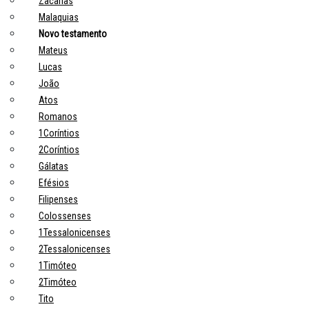
Zacarias
Malaquias
Novo testamento
Mateus
Lucas
João
Atos
Romanos
1Coríntios
2Coríntios
Gálatas
Efésios
Filipenses
Colossenses
1Tessalonicenses
2Tessalonicenses
1Timóteo
2Timóteo
Tito