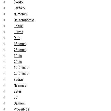
Êxodo
Levítico
Números
Deuteronômio
Josué
Juízes
Rute
1Samuel
2Samuel
1Reis
2Reis
1Crônicas
2Crônicas
Esdras
Neemias
Ester
Jó
Salmos
Provérbios