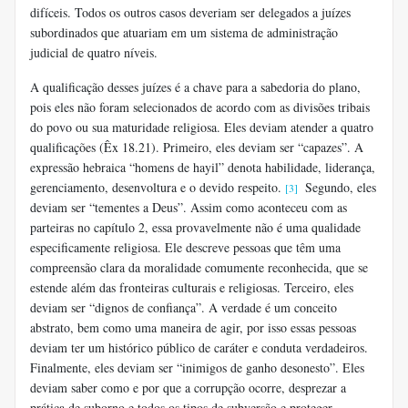
difíceis. Todos os outros casos deveriam ser delegados a juízes
subordinados que atuariam em um sistema de administração
judicial de quatro níveis.
A qualificação desses juízes é a chave para a sabedoria do plano,
pois eles não foram selecionados de acordo com as divisões tribais
do povo ou sua maturidade religiosa. Eles deviam atender a quatro
qualificações (Êx 18.21). Primeiro, eles deviam ser “capazes”. A
expressão hebraica “homens de hayil” denota habilidade, liderança,
gerenciamento, desenvoltura e o devido respeito.
Segundo, eles
[3]
deviam ser “tementes a Deus”. Assim como aconteceu com as
parteiras no capítulo 2, essa provavelmente não é uma qualidade
especificamente religiosa. Ele descreve pessoas que têm uma
compreensão clara da moralidade comumente reconhecida, que se
estende além das fronteiras culturais e religiosas. Terceiro, eles
deviam ser “dignos de confiança”. A verdade é um conceito
abstrato, bem como uma maneira de agir, por isso essas pessoas
deviam ter um histórico público de caráter e conduta verdadeiros.
Finalmente, eles deviam ser “inimigos de ganho desonesto”. Eles
deviam saber como e por que a corrupção ocorre, desprezar a
prática de suborno e todos os tipos de subversão e proteger