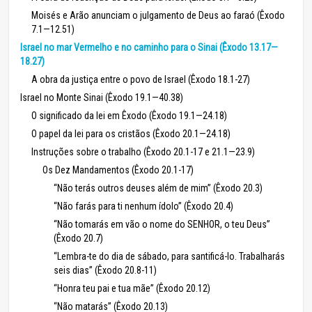
Moisés e Arão anunciam o julgamento de Deus ao faraó (Êxodo
7.1—12.51)
Israel no mar Vermelho e no caminho para o Sinai (Êxodo 13.17—
18.27)
A obra da justiça entre o povo de Israel (Êxodo 18.1-27)
Israel no Monte Sinai (Êxodo 19.1—40.38)
O significado da lei em Êxodo (Êxodo 19.1—24.18)
O papel da lei para os cristãos (Êxodo 20.1—24.18)
Instruções sobre o trabalho (Êxodo 20.1-17 e 21.1—23.9)
Os Dez Mandamentos (Êxodo 20.1-17)
“Não terás outros deuses além de mim” (Êxodo 20.3)
“Não farás para ti nenhum ídolo” (Êxodo 20.4)
“Não tomarás em vão o nome do SENHOR, o teu Deus”
(Êxodo 20.7)
“Lembra-te do dia de sábado, para santificá-lo. Trabalharás
seis dias” (Êxodo 20.8-11)
“Honra teu pai e tua mãe” (Êxodo 20.12)
“Não matarás” (Êxodo 20.13)