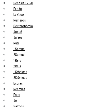
Gênesis 12-50
Êxodo
Levítico
Números
Deuteronômio
Josué
Juízes
Rute
1Samuel
2Samuel
1Reis
2Reis
1Crônicas
2Crônicas
Esdras
Neemias
Ester
Jó
Salmos