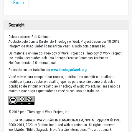
Êxodo
Copyright
Colaboradores: Bob Stallman
Adotado pelo Comitê Diretor do Theology of Work Project December 18, 2012.
Imagem de Used under license from Veer . Usado com permissão.
Os materiais on-line do Theology of Work Project da Theology of Work Project,
Inc. estão licenciados sob uma licença Creative Commons Attribution-
NonCommercial 4.0 International.
Baseado em um trabalho em
www.theologyofwork.org
Você é livre para compartilhar (copiar, distribuir e transmitir o trabalho) e
modificar (para adaptar o trabalho) apenas para uso não comercial, sob a
condição de atribuir o trabalho ao Theology of Work Project, Inc., mas não de
maneira que sugira que endossa você ou seu uso do trabalho.
© 2012 pelo Theology of Work Project, Inc.
BIBLIA SAGRADA, NOVA VERSÃO INTERNACIONALTM, NVITM Copyright © 1993,
2000, 2011, 2023 by Biblica, Inc. Used with permission. All rights reserved
worldwide. “Biblia Sagrada, Nova Versão Internacional” is a trademark