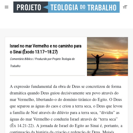
Israel no mar Vermelho e no caminho para
o Sinai (Êxodo 13.17—18.27)
Comentário Bíblico / Produzido por Projeto Teologia do
Trabalho
A expressão fundamental da obra de Deus se concretizou de forma
dramática quando Deus guiou decisivamente seu povo através do
mar Vermelho, libertando-o do domínio tirânico do Egito. O Deus
que separou as águas do caos e criou a terra seca, o Deus que levou
a família de Noé através do dilúvio para a terra seca, “dividiu” as
águas do mar Vermelho e conduziu Israel através de “terra seca”
(Êx 14.21-22). A jornada de Israel do Egito ao Sinai é, portanto, a
continuação da história da criação e redenção de Deus. Moisés,