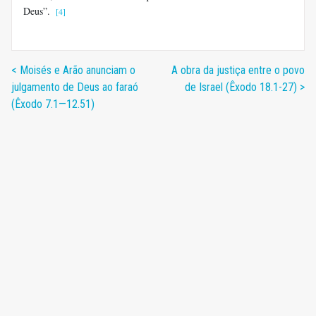
Deus”.
[4]
< Moisés e Arão anunciam o
A obra da justiça entre o povo
julgamento de Deus ao faraó
de Israel (Êxodo 18.1-27) >
(Êxodo 7.1—12.51)