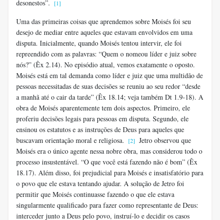
desonestos”.
[1]
Uma das primeiras coisas que aprendemos sobre Moisés foi seu
desejo de mediar entre aqueles que estavam envolvidos em uma
disputa. Inicialmente, quando Moisés tentou intervir, ele foi
repreendido com as palavras: “Quem o nomeou líder e juiz sobre
nós?” (Êx 2.14). No episódio atual, vemos exatamente o oposto.
Moisés está em tal demanda como líder e juiz que uma multidão de
pessoas necessitadas de suas decisões se reuniu ao seu redor “desde
a manhã até o cair da tarde” (Êx 18.14; veja também Dt 1.9-18). A
obra de Moisés aparentemente tem dois aspectos. Primeiro, ele
proferiu decisões legais para pessoas em disputa. Segundo, ele
ensinou os estatutos e as instruções de Deus para aqueles que
buscavam orientação moral e religiosa.
Jetro observou que
[2]
Moisés era o único agente nessa nobre obra, mas considerou todo o
processo insustentável. “O que você está fazendo não é bom” (Êx
18.17). Além disso, foi prejudicial para Moisés e insatisfatório para
o povo que ele estava tentando ajudar. A solução de Jetro foi
permitir que Moisés continuasse fazendo o que ele estava
singularmente qualificado para fazer como representante de Deus:
interceder junto a Deus pelo povo, instruí-lo e decidir os casos