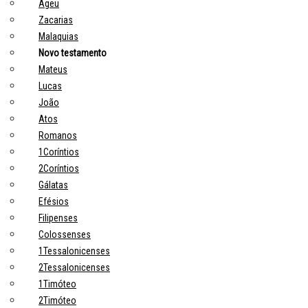
Ageu
Zacarias
Malaquias
Novo testamento
Mateus
Lucas
João
Atos
Romanos
1Coríntios
2Coríntios
Gálatas
Efésios
Filipenses
Colossenses
1Tessalonicenses
2Tessalonicenses
1Timóteo
2Timóteo