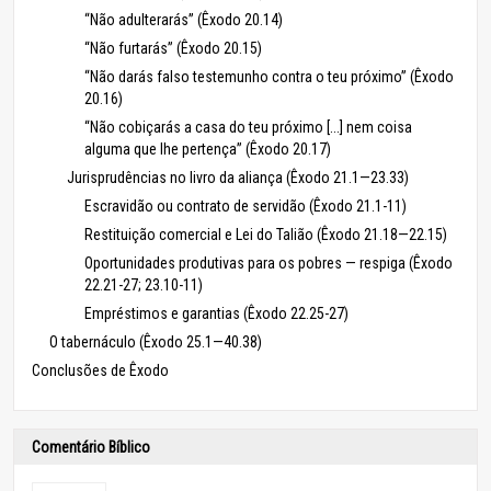
“Não adulterarás” (Êxodo 20.14)
“Não furtarás” (Êxodo 20.15)
“Não darás falso testemunho contra o teu próximo” (Êxodo
20.16)
“Não cobiçarás a casa do teu próximo [...] nem coisa
alguma que lhe pertença” (Êxodo 20.17)
Jurisprudências no livro da aliança (Êxodo 21.1—23.33)
Escravidão ou contrato de servidão (Êxodo 21.1-11)
Restituição comercial e Lei do Talião (Êxodo 21.18—22.15)
Oportunidades produtivas para os pobres — respiga (Êxodo
22.21-27; 23.10-11)
Empréstimos e garantias (Êxodo 22.25-27)
O tabernáculo (Êxodo 25.1—40.38)
Conclusões de Êxodo
Comentário Bíblico