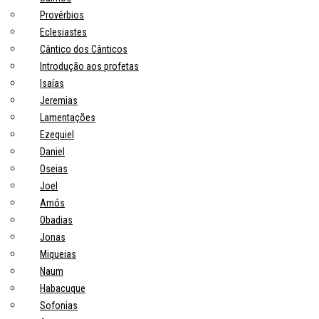
Provérbios
Eclesiastes
Cântico dos Cânticos
Introdução aos profetas
Isaías
Jeremias
Lamentações
Ezequiel
Daniel
Oseias
Joel
Amós
Obadias
Jonas
Miqueias
Naum
Habacuque
Sofonias