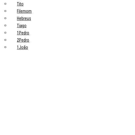
Tito
Filemom
Hebreus
Tiago
1Pedro
2Pedro
1João
2João
3João
Judas
Apocalipse
Tópicos principais
10 Pontos-Chave Sobre Trabalho na Bíblia que Todo Cristão Deveria
Saber
Devoções
Trabalho: uma grande ideia de Deus
Trabalhadores
Pastores
Estudiosos