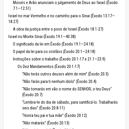
Moisés e Arão anunciam o julgamento de Deus ao faraó (Êxodo
7.1—12.51)
Israel no mar Vermelho e no caminho para o Sinai (Êxodo 13.17—
18.27)
A obra da justiça entre o povo de Israel (Êxodo 18.1-27)
Israel no Monte Sinai (Êxodo 19.1—40.38)
O significado da lei em Êxodo (Êxodo 19.1—24.18)
O papel da lei para os cristãos (Êxodo 20.1—24.18)
Instruções sobre o trabalho (Êxodo 20.1-17 e 21.1—23.9)
Os Dez Mandamentos (Êxodo 20.1-17)
“Não terás outros deuses além de mim” (Êxodo 20.3)
“Não farás para ti nenhum ídolo” (Êxodo 20.4)
“Não tomarás em vão o nome do SENHOR, o teu Deus”
(Êxodo 20.7)
“Lembra-te do dia de sábado, para santificá-lo. Trabalharás
seis dias” (Êxodo 20.8-11)
“Honra teu pai e tua mãe” (Êxodo 20.12)
“Não matarás” (Êxodo 20.13)