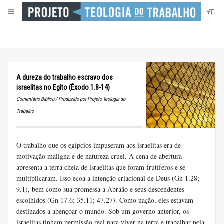
A dureza do trabalho escravo dos
israelitas no Egito (Êxodo 1.8-14)
Comentário Bíblico / Produzido por Projeto Teologia do
Trabalho
O trabalho que os egípcios impuseram aos israelitas era de
motivação maligna e de natureza cruel. A cena de abertura
apresenta a terra cheia de israelitas que foram frutíferos e se
multiplicaram. Isso ecoa a intenção criacional de Deus (Gn 1.28;
9.1), bem como sua promessa a Abraão e seus descendentes
escolhidos (Gn 17.6; 35.11; 47.27). Como nação, eles estavam
destinados a abençoar o mundo. Sob um governo anterior, os
israelitas tinham permissão real para viver na terra e trabalhar nela.