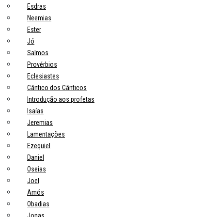
Esdras
Neemias
Ester
Jó
Salmos
Provérbios
Eclesiastes
Cântico dos Cânticos
Introdução aos profetas
Isaías
Jeremias
Lamentações
Ezequiel
Daniel
Oseias
Joel
Amós
Obadias
Jonas