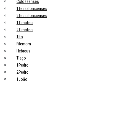
Colossenses
1Tessalonicenses
2Tessalonicenses
1Timóteo
2Timóteo
Tito
Filemom
Hebreus
Tiago
1Pedro
2Pedro
1João
2João
3João
Judas
Apocalipse
Tópicos principais
10 Pontos-Chave Sobre Trabalho na Bíblia que Todo Cristão Deveria
Saber