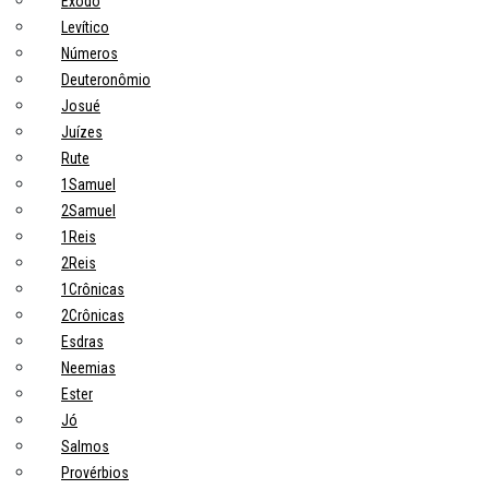
Êxodo
Levítico
Números
Deuteronômio
Josué
Juízes
Rute
1Samuel
2Samuel
1Reis
2Reis
1Crônicas
2Crônicas
Esdras
Neemias
Ester
Jó
Salmos
Provérbios