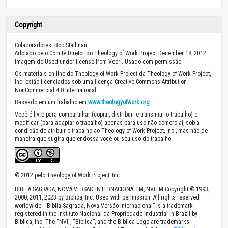
Copyright
Colaboradores: Bob Stallman
Adotado pelo Comitê Diretor do Theology of Work Project December 18, 2012.
Imagem de Used under license from Veer . Usado com permissão.
Os materiais on-line do Theology of Work Project da Theology of Work Project,
Inc. estão licenciados sob uma licença Creative Commons Attribution-
NonCommercial 4.0 International.
Baseado em um trabalho em
www.theologyofwork.org
Você é livre para compartilhar (copiar, distribuir e transmitir o trabalho) e
modificar (para adaptar o trabalho) apenas para uso não comercial, sob a
condição de atribuir o trabalho ao Theology of Work Project, Inc., mas não de
maneira que sugira que endossa você ou seu uso do trabalho.
© 2012 pelo Theology of Work Project, Inc.
BIBLIA SAGRADA, NOVA VERSÃO INTERNACIONALTM, NVITM Copyright © 1993,
2000, 2011, 2023 by Biblica, Inc. Used with permission. All rights reserved
worldwide. “Biblia Sagrada, Nova Versão Internacional” is a trademark
registered in the Instituto Nacional da Propriedade Industrial in Brazil by
Biblica, Inc. The “NVI”, “Biblica”, and the Biblica Logo are trademarks