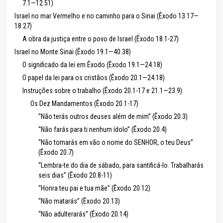
7.1—12.51)
Israel no mar Vermelho e no caminho para o Sinai (Êxodo 13.17—
18.27)
A obra da justiça entre o povo de Israel (Êxodo 18.1-27)
Israel no Monte Sinai (Êxodo 19.1—40.38)
O significado da lei em Êxodo (Êxodo 19.1—24.18)
O papel da lei para os cristãos (Êxodo 20.1—24.18)
Instruções sobre o trabalho (Êxodo 20.1-17 e 21.1—23.9)
Os Dez Mandamentos (Êxodo 20.1-17)
“Não terás outros deuses além de mim” (Êxodo 20.3)
“Não farás para ti nenhum ídolo” (Êxodo 20.4)
“Não tomarás em vão o nome do SENHOR, o teu Deus”
(Êxodo 20.7)
“Lembra-te do dia de sábado, para santificá-lo. Trabalharás
seis dias” (Êxodo 20.8-11)
“Honra teu pai e tua mãe” (Êxodo 20.12)
“Não matarás” (Êxodo 20.13)
“Não adulterarás” (Êxodo 20.14)