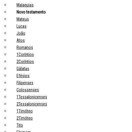
Malaquias
Novo testamento
Mateus
Lucas
João
Atos
Romanos
1Coríntios
2Coríntios
Gálatas
Efésios
Filipenses
Colossenses
1Tessalonicenses
2Tessalonicenses
1Timóteo
2Timóteo
Tito