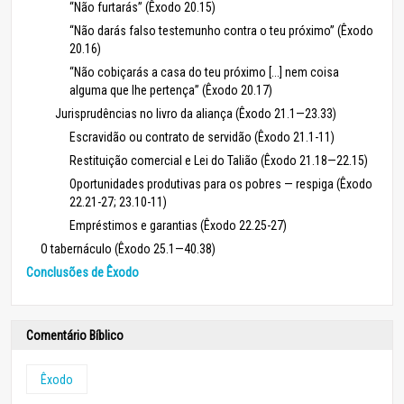
“Não furtarás” (Êxodo 20.15)
“Não darás falso testemunho contra o teu próximo” (Êxodo
20.16)
“Não cobiçarás a casa do teu próximo [...] nem coisa
alguma que lhe pertença” (Êxodo 20.17)
Jurisprudências no livro da aliança (Êxodo 21.1—23.33)
Escravidão ou contrato de servidão (Êxodo 21.1-11)
Restituição comercial e Lei do Talião (Êxodo 21.18—22.15)
Oportunidades produtivas para os pobres — respiga (Êxodo
22.21-27; 23.10-11)
Empréstimos e garantias (Êxodo 22.25-27)
O tabernáculo (Êxodo 25.1—40.38)
Conclusões de Êxodo
Comentário Bíblico
Êxodo