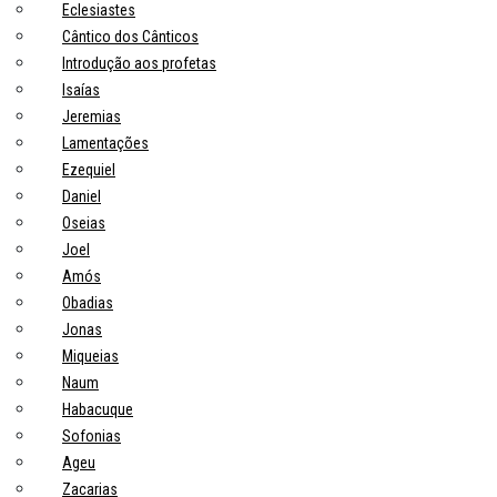
Eclesiastes
Cântico dos Cânticos
Introdução aos profetas
Isaías
Jeremias
Lamentações
Ezequiel
Daniel
Oseias
Joel
Amós
Obadias
Jonas
Miqueias
Naum
Habacuque
Sofonias
Ageu
Zacarias