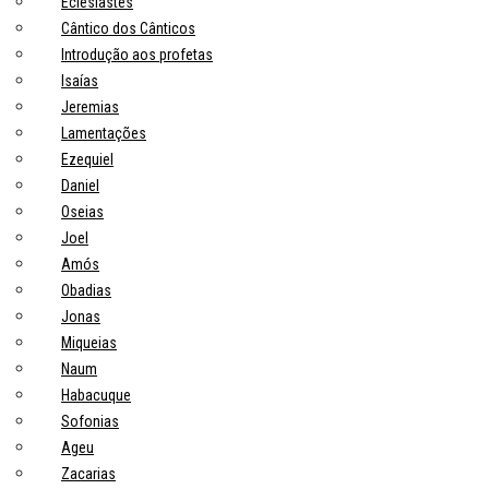
Eclesiastes
Cântico dos Cânticos
Introdução aos profetas
Isaías
Jeremias
Lamentações
Ezequiel
Daniel
Oseias
Joel
Amós
Obadias
Jonas
Miqueias
Naum
Habacuque
Sofonias
Ageu
Zacarias