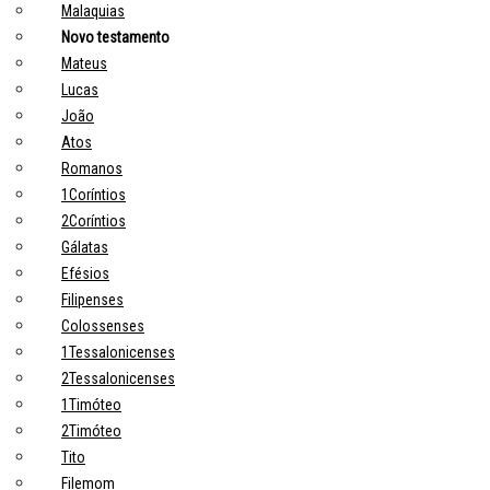
Malaquias
Novo testamento
Mateus
Lucas
João
Atos
Romanos
1Coríntios
2Coríntios
Gálatas
Efésios
Filipenses
Colossenses
1Tessalonicenses
2Tessalonicenses
1Timóteo
2Timóteo
Tito
Filemom