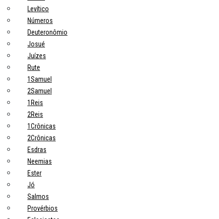
Levítico
Números
Deuteronômio
Josué
Juízes
Rute
1Samuel
2Samuel
1Reis
2Reis
1Crônicas
2Crônicas
Esdras
Neemias
Ester
Jó
Salmos
Provérbios