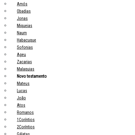
Amós
Obadias
Jonas
Miqueias
Naum
Habacuque
Sofonias
Ageu
Zacarias
Malaquias
Novo testamento
Mateus
Lucas
João
Atos
Romanos
1Coríntios
2Coríntios
Gálatas