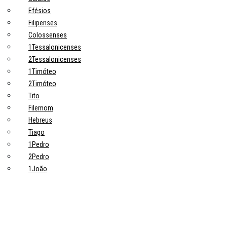
Efésios
Filipenses
Colossenses
1Tessalonicenses
2Tessalonicenses
1Timóteo
2Timóteo
Tito
Filemom
Hebreus
Tiago
1Pedro
2Pedro
1João
2João
3João
Judas
Apocalipse