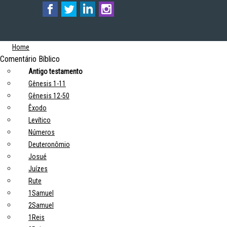
Home
Comentário Bíblico
Antigo testamento
Gênesis 1-11
Gênesis 12-50
Êxodo
Levítico
Números
Deuteronômio
Josué
Juízes
Rute
1Samuel
2Samuel
1Reis