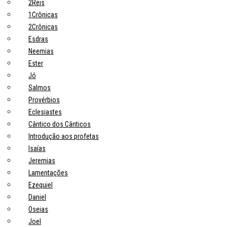
2Reis
1Crônicas
2Crônicas
Esdras
Neemias
Ester
Jó
Salmos
Provérbios
Eclesiastes
Cântico dos Cânticos
Introdução aos profetas
Isaías
Jeremias
Lamentações
Ezequiel
Daniel
Oseias
Joel