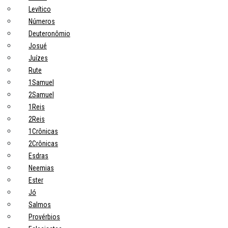
Levítico
Números
Deuteronômio
Josué
Juízes
Rute
1Samuel
2Samuel
1Reis
2Reis
1Crônicas
2Crônicas
Esdras
Neemias
Ester
Jó
Salmos
Provérbios