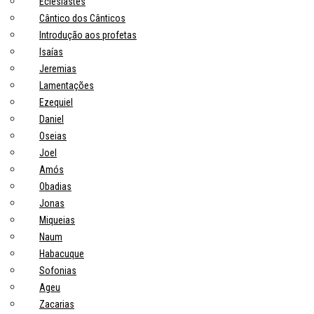
Eclesiastes
Cântico dos Cânticos
Introdução aos profetas
Isaías
Jeremias
Lamentações
Ezequiel
Daniel
Oseias
Joel
Amós
Obadias
Jonas
Miqueias
Naum
Habacuque
Sofonias
Ageu
Zacarias