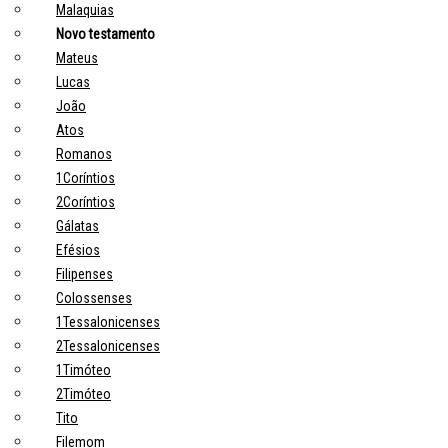
Malaquias
Novo testamento
Mateus
Lucas
João
Atos
Romanos
1Coríntios
2Coríntios
Gálatas
Efésios
Filipenses
Colossenses
1Tessalonicenses
2Tessalonicenses
1Timóteo
2Timóteo
Tito
Filemom