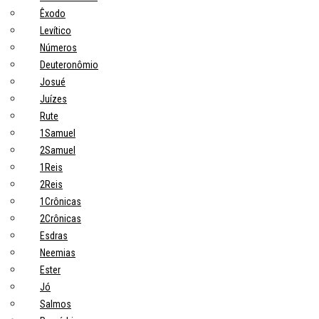
Êxodo
Levítico
Números
Deuteronômio
Josué
Juízes
Rute
1Samuel
2Samuel
1Reis
2Reis
1Crônicas
2Crônicas
Esdras
Neemias
Ester
Jó
Salmos