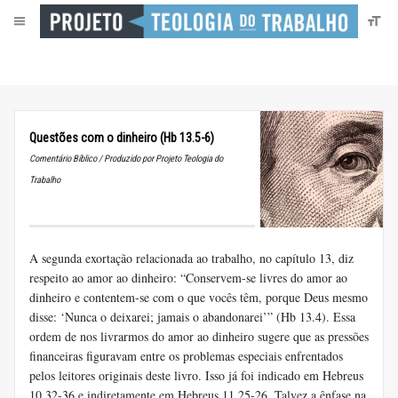
Questões com o dinheiro (Hb 13.5-6)
Comentário Bíblico / Produzido por Projeto Teologia do
Trabalho
A segunda exortação relacionada ao trabalho, no capítulo 13, diz
respeito ao amor ao dinheiro: “Conservem-se livres do amor ao
dinheiro e contentem-se com o que vocês têm, porque Deus mesmo
disse: ‘Nunca o deixarei; jamais o abandonarei’” (Hb 13.4). Essa
ordem de nos livrarmos do amor ao dinheiro sugere que as pressões
financeiras figuravam entre os problemas especiais enfrentados
pelos leitores originais deste livro. Isso já foi indicado em Hebreus
10.32-36 e indiretamente em Hebreus 11.25-26. Talvez a ênfase na