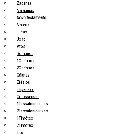
Zacarias
Malaquias
Novo testamento
Mateus
Lucas
João
Atos
Romanos
1Coríntios
2Coríntios
Gálatas
Efésios
Filipenses
Colossenses
1Tessalonicenses
2Tessalonicenses
1Timóteo
2Timóteo
Tito