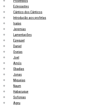
Provérbios
Eclesiastes
Cântico dos Cânticos
Introdução aos profetas
Isaías
Jeremias
Lamentações
Ezequiel
Daniel
Oseias
Joel
Amós
Obadias
Jonas
Miqueias
Naum
Habacuque
Sofonias
Ageu