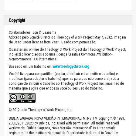
Copyright
Colaboradores: Jon C. Laansma
Adotado pelo Comitê Diretor do Theology of Work Project May 4, 2012. Imagem
de Used under license from Veer . Usado com permissão.
Os materiais on-line do Theology of Work Project da Theology of Work Project,
Inc. estão licenciados sob uma licença Creative Commons Attribution-
NonCommercial 4.0 International.
Baseado em um trabalho em
www.theologyofwork.org
Você é livre para compartilhar (copiar, distribuir e transmitir o trabalho) e
modificar (para adaptar o trabalho) apenas para uso não comercial, sob a
condição de atribuir o trabalho ao Theology of Work Project, Inc., mas não de
maneira que sugira que endossa você ou seu uso do trabalho.
© 2012 pelo Theology of Work Project, Inc.
BIBLIA SAGRADA, NOVA VERSÃO INTERNACIONALTM, NVITM Copyright © 1993,
2000, 2011, 2023 by Biblica, Inc. Used with permission. All rights reserved
worldwide. “Biblia Sagrada, Nova Versão Internacional” is a trademark
registered in the Instituto Nacional da Propriedade Industrial in Brazil by