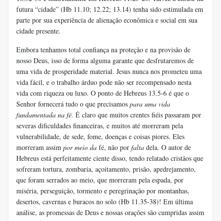
futura “cidade” (Hb 11.10; 12.22; 13.14) tenha sido estimulada em
parte por sua experiência de alienação econômica e social em sua
cidade presente.
Embora tenhamos total confiança na proteção e na provisão de
nosso Deus, isso de forma alguma garante que desfrutaremos de
uma vida de prosperidade material. Jesus nunca nos prometeu uma
vida fácil, e o trabalho árduo pode não ser recompensado nesta
vida com riqueza ou luxo. O ponto de Hebreus 13.5-6 é que o
Senhor fornecerá tudo o que precisamos
para uma vida
fundamentada na fé.
É claro que muitos crentes fiéis passaram por
severas dificuldades financeiras, e muitos até morreram pela
vulnerabilidade, de sede, fome, doenças e coisas piores. Eles
morreram assim
por meio da
fé, não por
falta
dela. O autor de
Hebreus está perfeitamente ciente disso, tendo relatado cristãos que
sofreram tortura, zombaria, açoitamento, prisão, apedrejamento,
que foram serrados ao meio, que morreram pela espada, por
miséria, perseguição, tormento e peregrinação por montanhas,
desertos, cavernas e buracos no solo (Hb 11.35-38)! Em última
análise, as promessas de Deus e nossas orações são cumpridas assim