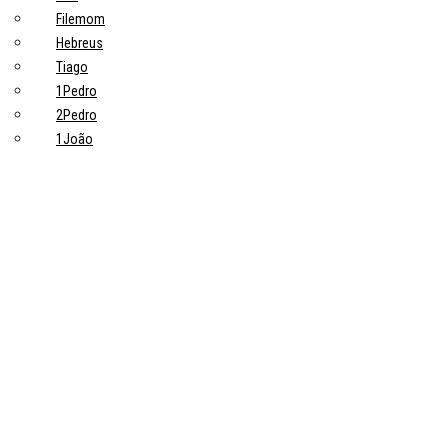
Filemom
Hebreus
Tiago
1Pedro
2Pedro
1João
2João
3João
Judas
Apocalipse
Tópicos principais
10 Pontos-Chave Sobre Trabalho na Bíblia que Todo Cristão Deveria
Saber
Devoções
Trabalho: uma grande ideia de Deus
Trabalhadores
Pastores
Estudiosos