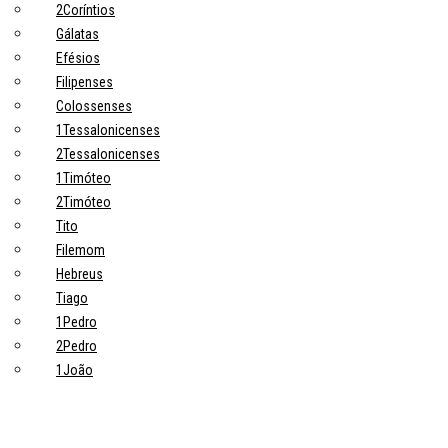
2Coríntios
Gálatas
Efésios
Filipenses
Colossenses
1Tessalonicenses
2Tessalonicenses
1Timóteo
2Timóteo
Tito
Filemom
Hebreus
Tiago
1Pedro
2Pedro
1João
2João
3João
Judas