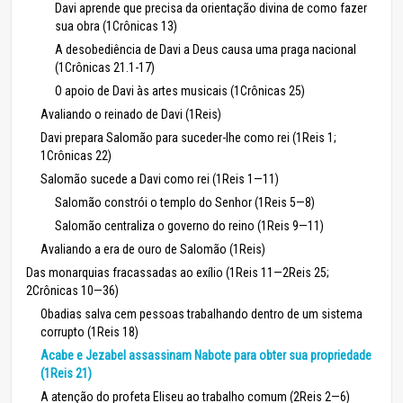
Davi aprende que precisa da orientação divina de como fazer
sua obra (1Crônicas 13)
A desobediência de Davi a Deus causa uma praga nacional
(1Crônicas 21.1-17)
O apoio de Davi às artes musicais (1Crônicas 25)
Avaliando o reinado de Davi (1Reis)
Davi prepara Salomão para suceder-lhe como rei (1Reis 1;
1Crônicas 22)
Salomão sucede a Davi como rei (1Reis 1—11)
Salomão constrói o templo do Senhor (1Reis 5—8)
Salomão centraliza o governo do reino (1Reis 9—11)
Avaliando a era de ouro de Salomão (1Reis)
Das monarquias fracassadas ao exílio (1Reis 11—2Reis 25;
2Crônicas 10—36)
Obadias salva cem pessoas trabalhando dentro de um sistema
corrupto (1Reis 18)
Acabe e Jezabel assassinam Nabote para obter sua propriedade
(1Reis 21)
A atenção do profeta Eliseu ao trabalho comum (2Reis 2—6)