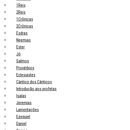
1Reis
2Reis
1Crônicas
2Crônicas
Esdras
Neemias
Ester
Jó
Salmos
Provérbios
Eclesiastes
Cântico dos Cânticos
Introdução aos profetas
Isaías
Jeremias
Lamentações
Ezequiel
Daniel