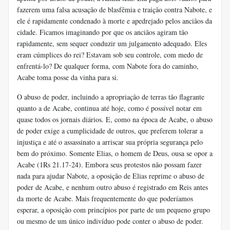
fazerem uma falsa acusação de blasfêmia e traição contra Nabote, e
ele é rapidamente condenado à morte e apedrejado pelos anciãos da
cidade. Ficamos imaginando por que os anciãos agiram tão
rapidamente, sem sequer conduzir um julgamento adequado. Eles
eram cúmplices do rei? Estavam sob seu controle, com medo de
enfrentá-lo? De qualquer forma, com Nabote fora do caminho,
Acabe toma posse da vinha para si.
O abuso de poder, incluindo a apropriação de terras tão flagrante
quanto a de Acabe, continua até hoje, como é possível notar em
quase todos os jornais diários. E, como na época de Acabe, o abuso
de poder exige a cumplicidade de outros, que preferem tolerar a
injustiça e até o assassinato a arriscar sua própria segurança pelo
bem do próximo. Somente Elias, o homem de Deus, ousa se opor a
Acabe (1Rs 21.17-24). Embora seus protestos não possam fazer
nada para ajudar Nabote, a oposição de Elias reprime o abuso de
poder de Acabe, e nenhum outro abuso é registrado em Reis antes
da morte de Acabe. Mais frequentemente do que poderíamos
esperar, a oposição com princípios por parte de um pequeno grupo
ou mesmo de um único indivíduo pode conter o abuso de poder.