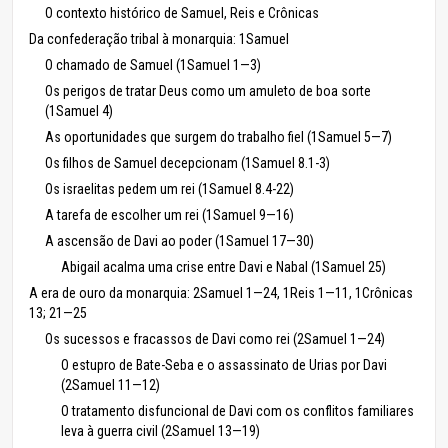
O contexto histórico de Samuel, Reis e Crônicas
Da confederação tribal à monarquia: 1Samuel
O chamado de Samuel (1Samuel 1—3)
Os perigos de tratar Deus como um amuleto de boa sorte
(1Samuel 4)
As oportunidades que surgem do trabalho fiel (1Samuel 5—7)
Os filhos de Samuel decepcionam (1Samuel 8.1-3)
Os israelitas pedem um rei (1Samuel 8.4-22)
A tarefa de escolher um rei (1Samuel 9—16)
A ascensão de Davi ao poder (1Samuel 17—30)
Abigail acalma uma crise entre Davi e Nabal (1Samuel 25)
A era de ouro da monarquia: 2Samuel 1—24, 1Reis 1—11, 1Crônicas
13; 21—25
Os sucessos e fracassos de Davi como rei (2Samuel 1—24)
O estupro de Bate-Seba e o assassinato de Urias por Davi
(2Samuel 11—12)
O tratamento disfuncional de Davi com os conflitos familiares
leva à guerra civil (2Samuel 13—19)