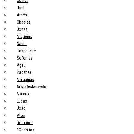
Oseias
Joel
Amós
Obadias
Jonas
Miqueias
Naum
Habacuque
Sofonias
Ageu
Zacarias
Malaquias
Novo testamento
Mateus
Lucas
João
Atos
Romanos
1Coríntios