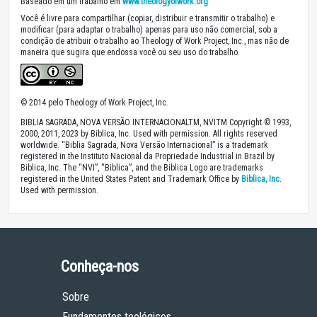
Baseado em um trabalho em
www.theologyofwork.org
Você é livre para compartilhar (copiar, distribuir e transmitir o trabalho) e
modificar (para adaptar o trabalho) apenas para uso não comercial, sob a
condição de atribuir o trabalho ao Theology of Work Project, Inc., mas não de
maneira que sugira que endossa você ou seu uso do trabalho.
© 2014 pelo Theology of Work Project, Inc.
BIBLIA SAGRADA, NOVA VERSÃO INTERNACIONALTM, NVITM Copyright © 1993,
2000, 2011, 2023 by Biblica, Inc. Used with permission. All rights reserved
worldwide. “Biblia Sagrada, Nova Versão Internacional” is a trademark
registered in the Instituto Nacional da Propriedade Industrial in Brazil by
Biblica, Inc. The “NVI”, “Biblica”, and the Biblica Logo are trademarks
registered in the United States Patent and Trademark Office by
Biblica, Inc
.
Used with permission.
Conheça-nos
Sobre
Fundamentos teológicos