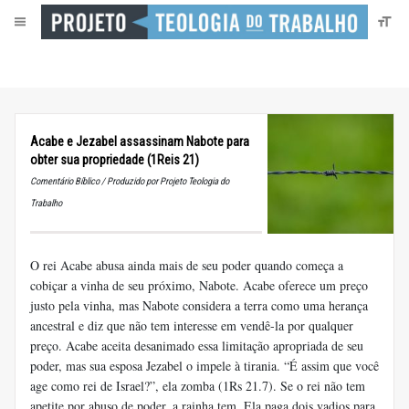
Acabe e Jezabel assassinam Nabote para
obter sua propriedade (1Reis 21)
Comentário Bíblico / Produzido por Projeto Teologia do
Trabalho
O rei Acabe abusa ainda mais de seu poder quando começa a
cobiçar a vinha de seu próximo, Nabote. Acabe oferece um preço
justo pela vinha, mas Nabote considera a terra como uma herança
ancestral e diz que não tem interesse em vendê-la por qualquer
preço. Acabe aceita desanimado essa limitação apropriada de seu
poder, mas sua esposa Jezabel o impele à tirania. “É assim que você
age como rei de Israel?”, ela zomba (1Rs 21.7). Se o rei não tem
apetite por abuso de poder, a rainha tem. Ela paga dois vadios para