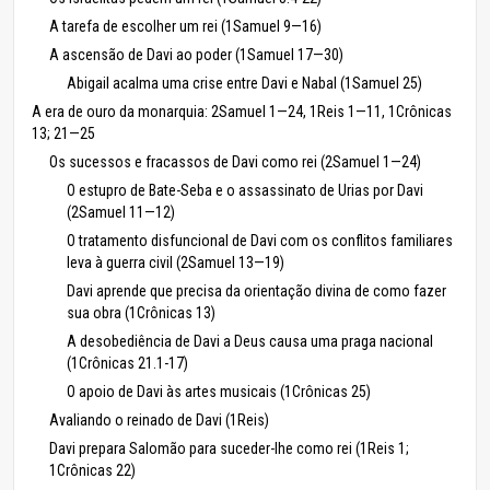
A tarefa de escolher um rei (1Samuel 9—16)
A ascensão de Davi ao poder (1Samuel 17—30)
Abigail acalma uma crise entre Davi e Nabal (1Samuel 25)
A era de ouro da monarquia: 2Samuel 1—24, 1Reis 1—11, 1Crônicas
13; 21—25
Os sucessos e fracassos de Davi como rei (2Samuel 1—24)
O estupro de Bate-Seba e o assassinato de Urias por Davi
(2Samuel 11—12)
O tratamento disfuncional de Davi com os conflitos familiares
leva à guerra civil (2Samuel 13—19)
Davi aprende que precisa da orientação divina de como fazer
sua obra (1Crônicas 13)
A desobediência de Davi a Deus causa uma praga nacional
(1Crônicas 21.1-17)
O apoio de Davi às artes musicais (1Crônicas 25)
Avaliando o reinado de Davi (1Reis)
Davi prepara Salomão para suceder-lhe como rei (1Reis 1;
1Crônicas 22)