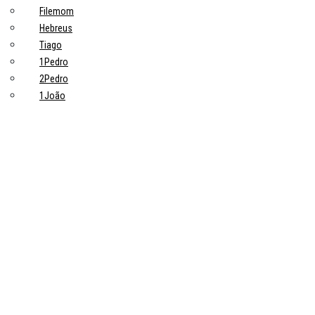
Filemom
Hebreus
Tiago
1Pedro
2Pedro
1João
2João
3João
Judas
Apocalipse
Tópicos principais
10 Pontos-Chave Sobre Trabalho na Bíblia que Todo Cristão Deveria
Saber
Devoções
Trabalho: uma grande ideia de Deus
Trabalhadores
Pastores
Estudiosos
Sobre