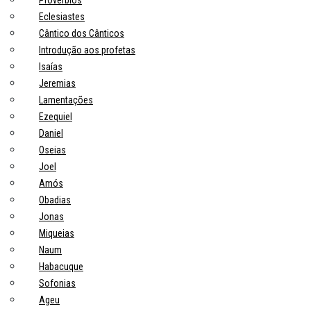
Eclesiastes
Cântico dos Cânticos
Introdução aos profetas
Isaías
Jeremias
Lamentações
Ezequiel
Daniel
Oseias
Joel
Amós
Obadias
Jonas
Miqueias
Naum
Habacuque
Sofonias
Ageu