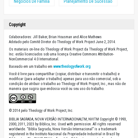
Negócios De Família
Planejamento De Sucessão
Copyright
Colaboradores: Jill Baker, Brian Housman and Alice Mathews
Adotado pelo Comitê Diretor do Theology of Work Project June 2, 2014.
Os materiais on-line do Theology of Work Project da Theology of Work Project,
Inc. estão licenciados sob uma licença Creative Commons Attribution-
NonCommercial 4.0 International.
Baseado em um trabalho em
www.theologyofwork.org
Você é livre para compartilhar (copiar, distribuir e transmitir o trabalho) e
modificar (para adaptar o trabalho) apenas para uso não comercial, sob a
condição de atribuir o trabalho ao Theology of Work Project, Inc., mas não de
maneira que sugira que endossa você ou seu uso do trabalho.
© 2014 pelo Theology of Work Project, Inc.
BIBLIA SAGRADA, NOVA VERSÃO INTERNACIONALTM, NVITM Copyright © 1993,
2000, 2011, 2023 by Biblica, Inc. Used with permission. All rights reserved
worldwide. “Biblia Sagrada, Nova Versão Internacional” is a trademark
registered in the Instituto Nacional da Propriedade Industrial in Brazil by