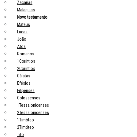
Zacarias
Malaquias
Novo testamento
Mateus
Lucas
João
Atos
Romanos
1Coríntios
2Coríntios
Gálatas
Efésios
Filipenses
Colossenses
1Tessalonicenses
2Tessalonicenses
1Timóteo
2Timóteo
Tito