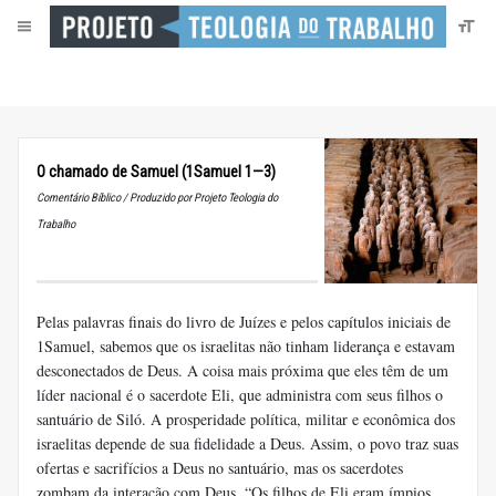
O chamado de Samuel (1Samuel 1—3)
Comentário Bíblico / Produzido por Projeto Teologia do
Trabalho
Pelas palavras finais do livro de Juízes e pelos capítulos iniciais de
1Samuel, sabemos que os israelitas não tinham liderança e estavam
desconectados de Deus. A coisa mais próxima que eles têm de um
líder nacional é o sacerdote Eli, que administra com seus filhos o
santuário de Siló. A prosperidade política, militar e econômica dos
israelitas depende de sua fidelidade a Deus. Assim, o povo traz suas
ofertas e sacrifícios a Deus no santuário, mas os sacerdotes
zombam da interação com Deus. “Os filhos de Eli eram ímpios...