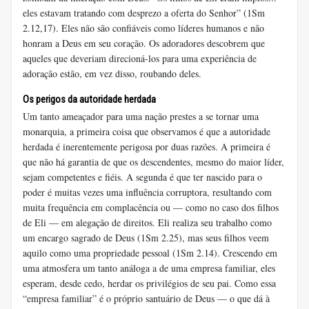
eles estavam tratando com desprezo a oferta do Senhor” (1Sm
2.12,17). Eles não são confiáveis ​​como líderes humanos e não
honram a Deus em seu coração. Os adoradores descobrem que
aqueles que deveriam direcioná-los para uma experiência de
adoração estão, em vez disso, roubando deles.
Os perigos da autoridade herdada
Um tanto ameaçador para uma nação prestes a se tornar uma
monarquia, a primeira coisa que observamos é que a autoridade
herdada é inerentemente perigosa por duas razões. A primeira é
que não há garantia de que os descendentes, mesmo do maior líder,
sejam competentes e fiéis. A segunda é que ter nascido para o
poder é muitas vezes uma influência corruptora, resultando com
muita frequência em complacência ou — como no caso dos filhos
de Eli — em alegação de direitos. Eli realiza seu trabalho como
um encargo sagrado de Deus (1Sm 2.25), mas seus filhos veem
aquilo como uma propriedade pessoal (1Sm 2.14). Crescendo em
uma atmosfera um tanto análoga a de uma empresa familiar, eles
esperam, desde cedo, herdar os privilégios de seu pai. Como essa
“empresa familiar” é o próprio santuário de Deus — o que dá à