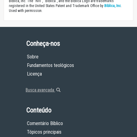
Biblica, Inc. The “NVI”, “Biblica”, and the Biblica Logo are trademarks
registered in the United States Patent and Trademark Office by
Biblica, Inc
.
Used with permission.
Conheça-nos
Sobre
Fundamentos teológicos
Licença
Busca avançada
Conteúdo
Comentário Bíblico
Tópicos principais