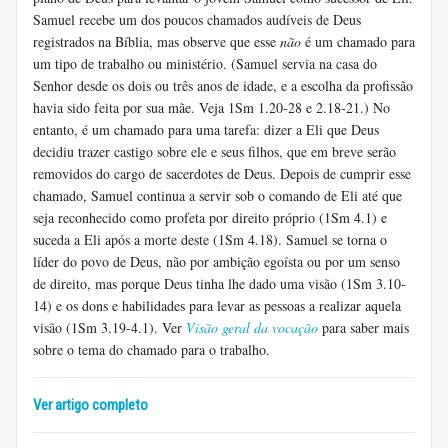
Samuel recebe um dos poucos chamados audíveis de Deus
registrados na Bíblia, mas observe que esse
não
é um chamado para
um tipo de trabalho ou ministério. (Samuel servia na casa do
Senhor desde os dois ou três anos de idade, e a escolha da profissão
havia sido feita por sua mãe. Veja 1Sm 1.20-28 e 2.18-21.) No
entanto, é um chamado para uma tarefa: dizer a Eli que Deus
decidiu trazer castigo sobre ele e seus filhos, que em breve serão
removidos do cargo de sacerdotes de Deus. Depois de cumprir esse
chamado, Samuel continua a servir sob o comando de Eli até que
seja reconhecido como profeta por direito próprio (1Sm 4.1) e
suceda a Eli após a morte deste (1Sm 4.18). Samuel se torna o
líder do povo de Deus, não por ambição egoísta ou por um senso
de direito, mas porque Deus tinha lhe dado uma visão (1Sm 3.10-
14) e os dons e habilidades para levar as pessoas a realizar aquela
visão (1Sm 3.19-4.1). Ver
Visão geral da vocação
para saber mais
sobre o tema do chamado para o trabalho.
Ver artigo completo