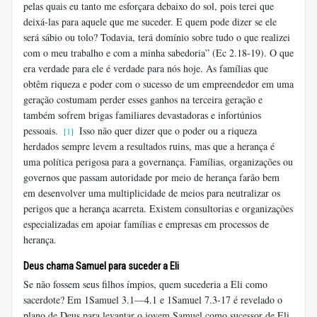
pelas quais eu tanto me esforçara debaixo do sol, pois terei que
deixá-las para aquele que me suceder. E quem pode dizer se ele
será sábio ou tolo? Todavia, terá domínio sobre tudo o que realizei
com o meu trabalho e com a minha sabedoria” (Ec 2.18-19). O que
era verdade para ele é verdade para nós hoje. As famílias que
obtêm riqueza e poder com o sucesso de um empreendedor em uma
geração costumam perder esses ganhos na terceira geração e
também sofrem brigas familiares devastadoras e infortúnios
pessoais.
Isso não quer dizer que o poder ou a riqueza
[1]
herdados sempre levem a resultados ruins, mas que a herança é
uma política perigosa para a governança. Famílias, organizações ou
governos que passam autoridade por meio de herança farão bem
em desenvolver uma multiplicidade de meios para neutralizar os
perigos que a herança acarreta. Existem consultorias e organizações
especializadas em apoiar famílias e empresas em processos de
herança.
Deus chama Samuel para suceder a Eli
Se não fossem seus filhos ímpios, quem sucederia a Eli como
sacerdote? Em 1Samuel 3.1—4.1 e 1Samuel 7.3-17 é revelado o
plano de Deus para levantar o jovem Samuel como sucessor de Eli.