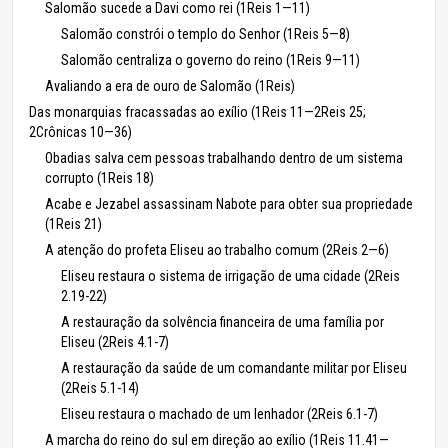
Salomão sucede a Davi como rei (1Reis 1—11)
Salomão constrói o templo do Senhor (1Reis 5—8)
Salomão centraliza o governo do reino (1Reis 9—11)
Avaliando a era de ouro de Salomão (1Reis)
Das monarquias fracassadas ao exílio (1Reis 11—2Reis 25;
2Crônicas 10—36)
Obadias salva cem pessoas trabalhando dentro de um sistema
corrupto (1Reis 18)
Acabe e Jezabel assassinam Nabote para obter sua propriedade
(1Reis 21)
A atenção do profeta Eliseu ao trabalho comum (2Reis 2—6)
Eliseu restaura o sistema de irrigação de uma cidade (2Reis
2.19-22)
A restauração da solvência financeira de uma família por
Eliseu (2Reis 4.1-7)
A restauração da saúde de um comandante militar por Eliseu
(2Reis 5.1-14)
Eliseu restaura o machado de um lenhador (2Reis 6.1-7)
A marcha do reino do sul em direção ao exílio (1Reis 11.41—