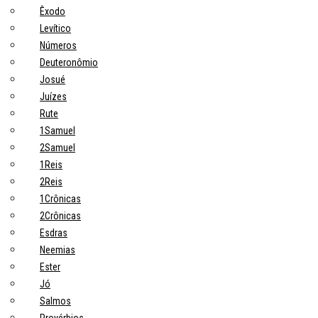
Êxodo
Levítico
Números
Deuteronômio
Josué
Juízes
Rute
1Samuel
2Samuel
1Reis
2Reis
1Crônicas
2Crônicas
Esdras
Neemias
Ester
Jó
Salmos
Provérbios