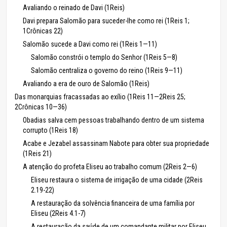
Avaliando o reinado de Davi (1Reis)
Davi prepara Salomão para suceder-lhe como rei (1Reis 1;
1Crônicas 22)
Salomão sucede a Davi como rei (1Reis 1—11)
Salomão constrói o templo do Senhor (1Reis 5—8)
Salomão centraliza o governo do reino (1Reis 9—11)
Avaliando a era de ouro de Salomão (1Reis)
Das monarquias fracassadas ao exílio (1Reis 11—2Reis 25;
2Crônicas 10—36)
Obadias salva cem pessoas trabalhando dentro de um sistema
corrupto (1Reis 18)
Acabe e Jezabel assassinam Nabote para obter sua propriedade
(1Reis 21)
A atenção do profeta Eliseu ao trabalho comum (2Reis 2—6)
Eliseu restaura o sistema de irrigação de uma cidade (2Reis
2.19-22)
A restauração da solvência financeira de uma família por
Eliseu (2Reis 4.1-7)
A restauração da saúde de um comandante militar por Eliseu