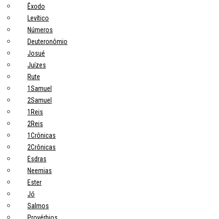
Êxodo
Levítico
Números
Deuteronômio
Josué
Juízes
Rute
1Samuel
2Samuel
1Reis
2Reis
1Crônicas
2Crônicas
Esdras
Neemias
Ester
Jó
Salmos
Provérbios