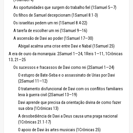
As oportunidades que surgem do trabalho fiel (1Samuel 5—7)
Os filhos de Samuel decepcionam (1Samuel 8.1-3)
Os israelitas pedem um rei (1Samuel 8.4-22)
A tarefa de escolher um rei (1Samuel 9—16)
A ascensão de Davi ao poder (1Samuel 17—30)
Abigail acalma uma crise entre Davi e Nabal (1Samuel 25)
A era de ouro da monarquia: 2Samuel 1—24, 1Reis 1—11, 1Crônicas
13; 21—25
Os sucessos e fracassos de Davi como rei (2Samuel 1—24)
O estupro de Bate-Seba e o assassinato de Urias por Davi
(2Samuel 11—12)
O tratamento disfuncional de Davi com os conflitos familiares
leva à guerra civil (2Samuel 13—19)
Davi aprende que precisa da orientação divina de como fazer
sua obra (1Crônicas 13)
A desobediência de Davi a Deus causa uma praga nacional
(1Crônicas 21.1-17)
O apoio de Davi às artes musicais (1Crônicas 25)