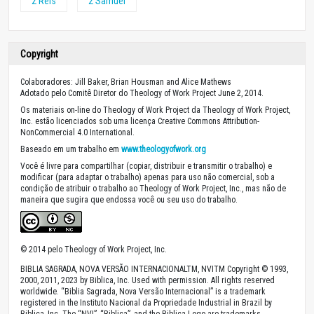
2 Reis
2 Samuel
Copyright
Colaboradores: Jill Baker, Brian Housman and Alice Mathews
Adotado pelo Comitê Diretor do Theology of Work Project June 2, 2014.
Os materiais on-line do Theology of Work Project da Theology of Work Project,
Inc. estão licenciados sob uma licença Creative Commons Attribution-
NonCommercial 4.0 International.
Baseado em um trabalho em
www.theologyofwork.org
Você é livre para compartilhar (copiar, distribuir e transmitir o trabalho) e
modificar (para adaptar o trabalho) apenas para uso não comercial, sob a
condição de atribuir o trabalho ao Theology of Work Project, Inc., mas não de
maneira que sugira que endossa você ou seu uso do trabalho.
© 2014 pelo Theology of Work Project, Inc.
BIBLIA SAGRADA, NOVA VERSÃO INTERNACIONALTM, NVITM Copyright © 1993,
2000, 2011, 2023 by Biblica, Inc. Used with permission. All rights reserved
worldwide. “Biblia Sagrada, Nova Versão Internacional” is a trademark
registered in the Instituto Nacional da Propriedade Industrial in Brazil by
Biblica, Inc. The “NVI”, “Biblica”, and the Biblica Logo are trademarks