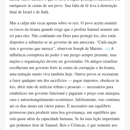
enriquecer às custas de seu povo. Sua falta de fé leva à destruição
final de Israel e de Judá.
Mas a culpa não recai apenas sobre os reis. O povo aceita assumir
os riscos da tirania quando exige que o profeta Samuel nomeie um
rei para eles. Não confiando em Deus para protegê-los, eles estão
dispostos a submeter-se ao governo de um autocrata. “Cada nação
tem o governo que merece”, observou Joseph de Maistre.
A
[1]
influência corruptora do poder é um perigo sempre presente, mas
nações e organizações devem ser governadas. Os antigos israelitas
escolheram um governo forte às custas da corrupção e da tirania,
uma tentação muito viva também hoje. Outros povos se recusaram
a fazer qualquer um dos sacrifícios — pagar impostos, obedecer às
leis, abrir mão de milícias tribais e pessoais — necessários para
estabelecer um governo funcional e pagaram o preço com anarquia,
caos e autoestrangulamento econômico. Infelizmente, isso continua
até os dias atuais em vários países. É necessário um equilíbrio
primoroso para produzir uma boa governança, um equilíbrio que
está quase além da capacidade humana. Se há uma lição importante
que podemos tirar de Samuel, Reis e Crônicas, é que somente nos