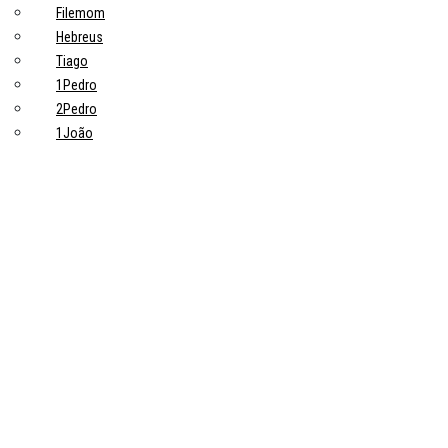
Filemom
Hebreus
Tiago
1Pedro
2Pedro
1João
2João
3João
Judas
Apocalipse
Tópicos principais
10 Pontos-Chave Sobre Trabalho na Bíblia que Todo Cristão Deveria
Saber
Devoções
Trabalho: uma grande ideia de Deus
Trabalhadores
Pastores
Estudiosos
Sobre