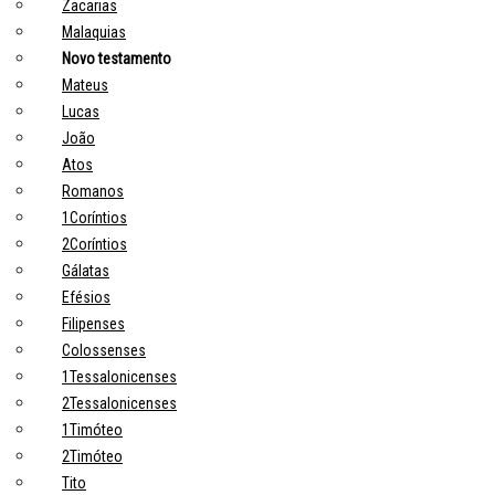
Zacarias
Malaquias
Novo testamento
Mateus
Lucas
João
Atos
Romanos
1Coríntios
2Coríntios
Gálatas
Efésios
Filipenses
Colossenses
1Tessalonicenses
2Tessalonicenses
1Timóteo
2Timóteo
Tito