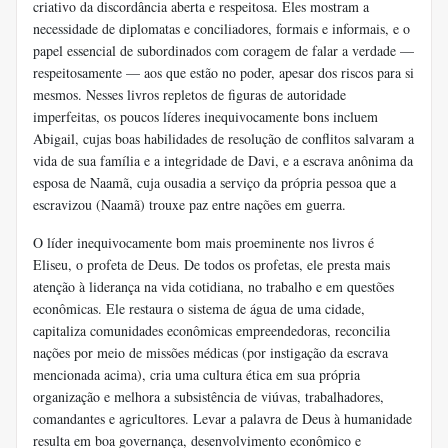
criativo da discordância aberta e respeitosa. Eles mostram a
necessidade de diplomatas e conciliadores, formais e informais, e o
papel essencial de subordinados com coragem de falar a verdade —
respeitosamente — aos que estão no poder, apesar dos riscos para si
mesmos. Nesses livros repletos de figuras de autoridade
imperfeitas, os poucos líderes inequivocamente bons incluem
Abigail, cujas boas habilidades de resolução de conflitos salvaram a
vida de sua família e a integridade de Davi, e a escrava anônima da
esposa de Naamã, cuja ousadia a serviço da própria pessoa que a
escravizou (Naamã) trouxe paz entre nações em guerra.
O líder inequivocamente bom mais proeminente nos livros é
Eliseu, o profeta de Deus. De todos os profetas, ele presta mais
atenção à liderança na vida cotidiana, no trabalho e em questões
econômicas. Ele restaura o sistema de água de uma cidade,
capitaliza comunidades econômicas empreendedoras, reconcilia
nações por meio de missões médicas (por instigação da escrava
mencionada acima), cria uma cultura ética em sua própria
organização e melhora a subsistência de viúvas, trabalhadores,
comandantes e agricultores. Levar a palavra de Deus à humanidade
resulta em boa governança, desenvolvimento econômico e