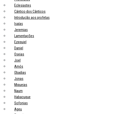
Eclesiastes
Cântico dos Cânticos
Introdução aos profetas
Isaías
Jeremias
Lamentações
Ezequiel
Daniel
Oseias
Joel
Amós
Obadias
Jonas
Miqueias
Naum
Habacuque
Sofonias
Ageu