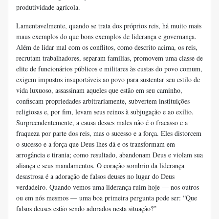
produtividade agrícola.
Lamentavelmente, quando se trata dos próprios reis, há muito mais
maus exemplos do que bons exemplos de liderança e governança.
Além de lidar mal com os conflitos, como descrito acima, os reis,
recrutam trabalhadores, separam famílias, promovem uma classe de
elite de funcionários públicos e militares às custas do povo comum,
exigem impostos insuportáveis ​​ao povo para sustentar seu estilo de
vida luxuoso, assassinam aqueles que estão em seu caminho,
confiscam propriedades arbitrariamente, subvertem instituições
religiosas e, por fim, levam seus reinos à subjugação e ao exílio.
Surpreendentemente, a causa desses males não é o fracasso e a
fraqueza por parte dos reis, mas o sucesso e a força. Eles distorcem
o sucesso e a força que Deus lhes dá e os transformam em
arrogância e tirania; como resultado, abandonam Deus e violam sua
aliança e seus mandamentos. O coração sombrio da liderança
desastrosa é a adoração de falsos deuses no lugar do Deus
verdadeiro. Quando vemos uma liderança ruim hoje — nos outros
ou em nós mesmos — uma boa primeira pergunta pode ser: “Que
falsos deuses estão sendo adorados nesta situação?”