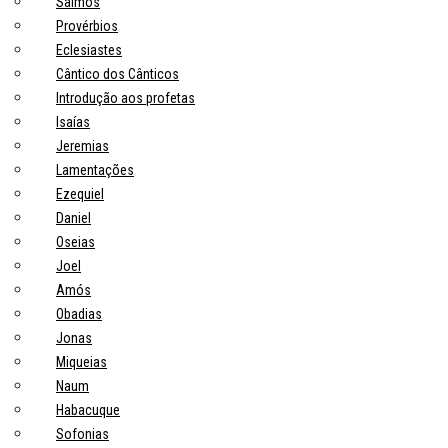
Salmos
Provérbios
Eclesiastes
Cântico dos Cânticos
Introdução aos profetas
Isaías
Jeremias
Lamentações
Ezequiel
Daniel
Oseias
Joel
Amós
Obadias
Jonas
Miqueias
Naum
Habacuque
Sofonias