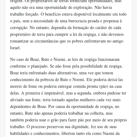
origem. Os proprietários de terras forneciam oportunidades, mas
aquilo não era uma oportunidade de exploração. Não havia
trabalho forçado. O benefício estava disponível localmente em todo
o país, sem a necessidade de uma burocracia pesada e propensa à
corrupção. No entanto, dependia da formação do caráter de cada
proprietário de terra para cumprir a lei da respiga, e não devemos
romantizar as circunstâncias que os pobres enfrentavam no antigo
Israel.
No caso de Boaz, Rute e Noemi, as leis de respiga funcionaram
conforme o planejado. Se não fosse pela possibilidade de respiga,
Boaz teria enfrentado duas alternativas, uma vez que tomou
conhecimento da pobreza de Rute e Noemi. Ele poderia deixá-las
morrer de fome ou poderia entregar comida pronta (pão) na casa
delas. A primeira é impensável, mas a segunda, embora pudesse ter
aliviado sua fome, teria tornado aquelas mulheres cada vez mais
dependentes de Boaz. Por causa da oportunidade de respiga, no
entanto, Rute não apenas poderia trabalhar na colheita, mas
também poderia usar o grão para fazer pão por meio de seu próprio
trabalho. O processo preservou sua dignidade, fez uso de suas
habilidades e conhecimentos, libertou tanto ela como Naomi da