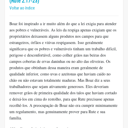
(Rute 2.17-23)
Voltar ao índice
Boaz foi inspirado a ir muito além do que a lei exigia para atender
aos pobres e vulneráveis. As leis da respiga apenas exigiam que os
proprietários deixassem alguns produtos nos campos para que
estrangeiros, órfãos e viúvas respigassem. Isso geralmente
significava que os pobres e vulneráveis ​​tinham um trabalho difícil,
perigoso e desconfortável, como colher grãos nas beiras dos
campos cobertas de ervas daninhas ou no alto das oliveiras. Os
produtos que obtinham dessa maneira eram geralmente de
qualidade inferior, como uvas e azeitonas que haviam caído no
chão ou não estavam totalmente maduras. Mas Boaz diz a seus
trabalhadores que sejam ativamente generosos. Eles deveriam
remover grãos de primeira qualidade dos talos que haviam cortado
e deixá-los em cima do restolho, para que Rute precisasse apenas
recolhê-los. A preocupação de Boaz não era cumprir minimamente
um regulamento, mas genuinamente prover para Rute e sua
família.