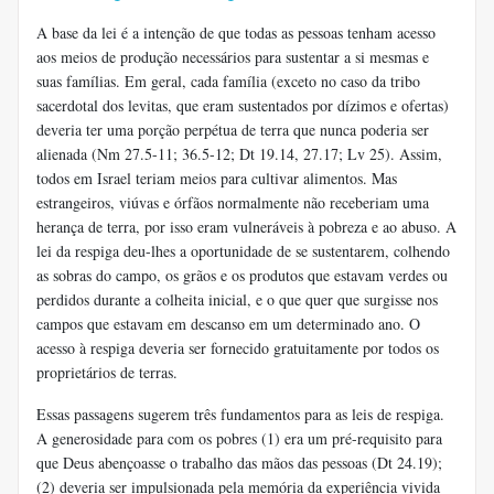
A base da lei é a intenção de que todas as pessoas tenham acesso
aos meios de produção necessários para sustentar a si mesmas e
suas famílias. Em geral, cada família (exceto no caso da tribo
sacerdotal dos levitas, que eram sustentados por dízimos e ofertas)
deveria ter uma porção perpétua de terra que nunca poderia ser
alienada (Nm 27.5-11; 36.5-12; Dt 19.14, 27.17; Lv 25). Assim,
todos em Israel teriam meios para cultivar alimentos. Mas
estrangeiros, viúvas e órfãos normalmente não receberiam uma
herança de terra, por isso eram vulneráveis ​​à pobreza e ao abuso. A
lei da respiga deu-lhes a oportunidade de se sustentarem, colhendo
as sobras do campo, os grãos e os produtos que estavam verdes ou
perdidos durante a colheita inicial, e o que quer que surgisse nos
campos que estavam em descanso em um determinado ano. O
acesso à respiga deveria ser fornecido gratuitamente por todos os
proprietários de terras.
Essas passagens sugerem três fundamentos para as leis de respiga.
A generosidade para com os pobres (1) era um pré-requisito para
que Deus abençoasse o trabalho das mãos das pessoas (Dt 24.19);
(2) deveria ser impulsionada pela memória da experiência vivida