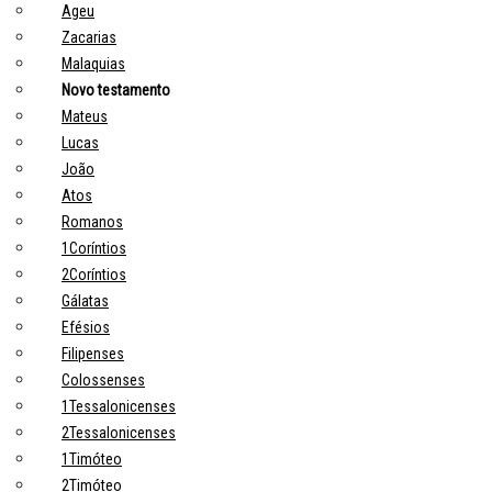
Ageu
Zacarias
Malaquias
Novo testamento
Mateus
Lucas
João
Atos
Romanos
1Coríntios
2Coríntios
Gálatas
Efésios
Filipenses
Colossenses
1Tessalonicenses
2Tessalonicenses
1Timóteo
2Timóteo