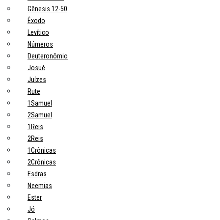
Gênesis 12-50
Êxodo
Levítico
Números
Deuteronômio
Josué
Juízes
Rute
1Samuel
2Samuel
1Reis
2Reis
1Crônicas
2Crônicas
Esdras
Neemias
Ester
Jó