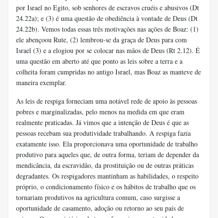
por Israel no Egito, sob senhores de escravos cruéis e abusivos (Dt
24.22a); e (3) é uma questão de obediência à vontade de Deus (Dt
24.22b). Vemos todas essas três motivações nas ações de Boaz: (1)
ele abençoou Rute, (2) lembrou-se da graça de Deus para com
Israel (3) e a elogiou por se colocar nas mãos de Deus (Rt 2.12). É
uma questão em aberto até que ponto as leis sobre a terra e a
colheita foram cumpridas no antigo Israel, mas Boaz as manteve de
maneira exemplar.
As leis de respiga forneciam uma notável rede de apoio às pessoas
pobres e marginalizadas, pelo menos na medida em que eram
realmente praticadas. Já vimos que a intenção de Deus é que as
pessoas recebam sua produtividade trabalhando. A respiga fazia
exatamente isso. Ela proporcionava uma oportunidade de trabalho
produtivo para aqueles que, de outra forma, teriam de depender da
mendicância, da escravidão, da prostituição ou de outras práticas
degradantes. Os respigadores mantinham as habilidades, o respeito
próprio, o condicionamento físico e os hábitos de trabalho que os
tornariam produtivos na agricultura comum, caso surgisse a
oportunidade de casamento, adoção ou retorno ao seu país de