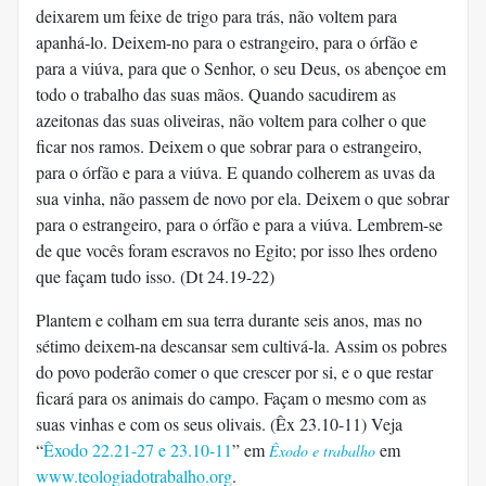
deixarem um feixe de trigo para trás, não voltem para
apanhá-lo. Deixem-no para o estrangeiro, para o órfão e
para a viúva, para que o Senhor, o seu Deus, os abençoe em
todo o trabalho das suas mãos. Quando sacudirem as
azeitonas das suas oliveiras, não voltem para colher o que
ficar nos ramos. Deixem o que sobrar para o estrangeiro,
para o órfão e para a viúva. E quando colherem as uvas da
sua vinha, não passem de novo por ela. Deixem o que sobrar
para o estrangeiro, para o órfão e para a viúva. Lembrem-se
de que vocês foram escravos no Egito; por isso lhes ordeno
que façam tudo isso. (Dt 24.19-22)
Plantem e colham em sua terra durante seis anos, mas no
sétimo deixem-na descansar sem cultivá-la. Assim os pobres
do povo poderão comer o que crescer por si, e o que restar
ficará para os animais do campo. Façam o mesmo com as
suas vinhas e com os seus olivais. (Êx 23.10-11) Veja
“
Êxodo 22.21-27 e 23.10-11
” em
em
Êxodo e trabalho
www.teologiadotrabalho.org
.