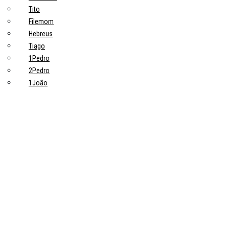
Tito
Filemom
Hebreus
Tiago
1Pedro
2Pedro
1João
2João
3João
Judas
Apocalipse
Tópicos principais
10 Pontos-Chave Sobre Trabalho na Bíblia que Todo Cristão Deveria
Saber
Devoções
Trabalho: uma grande ideia de Deus
Trabalhadores
Pastores