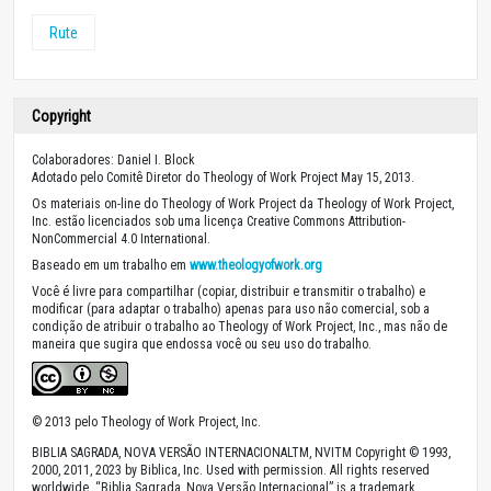
Rute
Copyright
Colaboradores: Daniel I. Block
Adotado pelo Comitê Diretor do Theology of Work Project May 15, 2013.
Os materiais on-line do Theology of Work Project da Theology of Work Project,
Inc. estão licenciados sob uma licença Creative Commons Attribution-
NonCommercial 4.0 International.
Baseado em um trabalho em
www.theologyofwork.org
Você é livre para compartilhar (copiar, distribuir e transmitir o trabalho) e
modificar (para adaptar o trabalho) apenas para uso não comercial, sob a
condição de atribuir o trabalho ao Theology of Work Project, Inc., mas não de
maneira que sugira que endossa você ou seu uso do trabalho.
© 2013 pelo Theology of Work Project, Inc.
BIBLIA SAGRADA, NOVA VERSÃO INTERNACIONALTM, NVITM Copyright © 1993,
2000, 2011, 2023 by Biblica, Inc. Used with permission. All rights reserved
worldwide. “Biblia Sagrada, Nova Versão Internacional” is a trademark