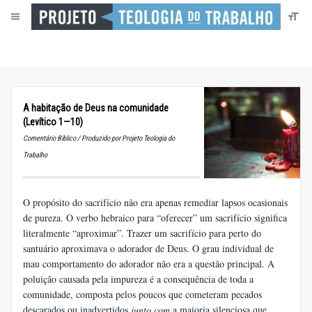
A habitação de Deus na comunidade
(Levítico 1—10)
Comentário Bíblico / Produzido por Projeto Teologia do
Trabalho
O propósito do sacrifício não era apenas remediar lapsos ocasionais
de pureza. O verbo hebraico para “oferecer” um sacrifício significa
literalmente “aproximar”. Trazer um sacrifício para perto do
santuário aproximava o adorador de Deus. O grau individual de
mau comportamento do adorador não era a questão principal. A
poluição causada pela impureza é a consequência de toda a
comunidade, composta pelos poucos que cometeram pecados
descarados ou inadvertidos
junto com
a maioria silenciosa que