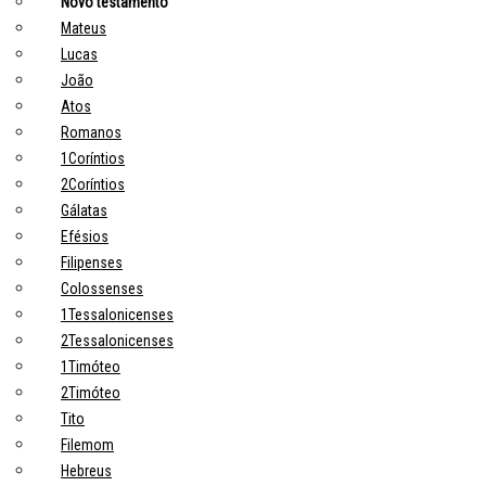
Novo testamento
Mateus
Lucas
João
Atos
Romanos
1Coríntios
2Coríntios
Gálatas
Efésios
Filipenses
Colossenses
1Tessalonicenses
2Tessalonicenses
1Timóteo
2Timóteo
Tito
Filemom
Hebreus