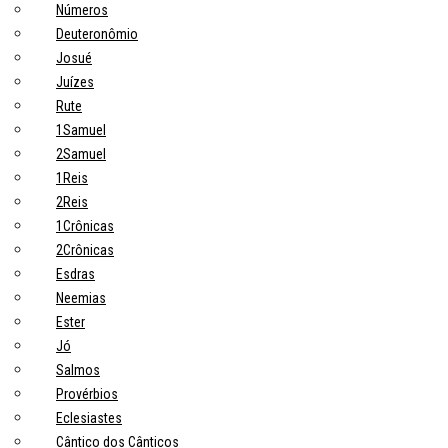
Números
Deuteronômio
Josué
Juízes
Rute
1Samuel
2Samuel
1Reis
2Reis
1Crônicas
2Crônicas
Esdras
Neemias
Ester
Jó
Salmos
Provérbios
Eclesiastes
Cântico dos Cânticos