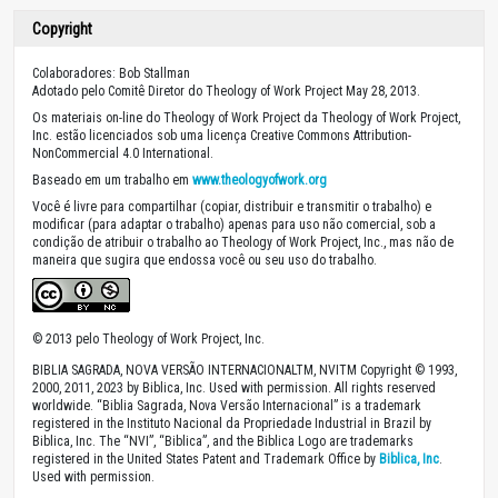
Copyright
Colaboradores: Bob Stallman
Adotado pelo Comitê Diretor do Theology of Work Project May 28, 2013.
Os materiais on-line do Theology of Work Project da Theology of Work Project,
Inc. estão licenciados sob uma licença Creative Commons Attribution-
NonCommercial 4.0 International.
Baseado em um trabalho em
www.theologyofwork.org
Você é livre para compartilhar (copiar, distribuir e transmitir o trabalho) e
modificar (para adaptar o trabalho) apenas para uso não comercial, sob a
condição de atribuir o trabalho ao Theology of Work Project, Inc., mas não de
maneira que sugira que endossa você ou seu uso do trabalho.
© 2013 pelo Theology of Work Project, Inc.
BIBLIA SAGRADA, NOVA VERSÃO INTERNACIONALTM, NVITM Copyright © 1993,
2000, 2011, 2023 by Biblica, Inc. Used with permission. All rights reserved
worldwide. “Biblia Sagrada, Nova Versão Internacional” is a trademark
registered in the Instituto Nacional da Propriedade Industrial in Brazil by
Biblica, Inc. The “NVI”, “Biblica”, and the Biblica Logo are trademarks
registered in the United States Patent and Trademark Office by
Biblica, Inc
.
Used with permission.