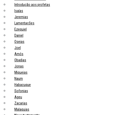
Introdução aos profetas
Isaías
Jeremias
Lamentações
Ezequiel
Daniel
Oseias
Joel
Amós
Obadias
Jonas
Miqueias
Naum
Habacuque
Sofonias
Ageu
Zacarias
Malaquias