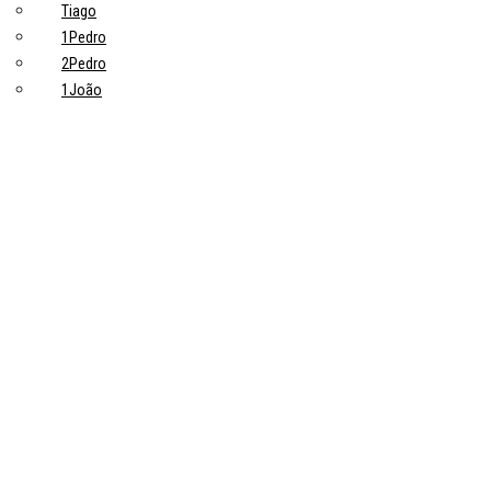
Tiago
1Pedro
2Pedro
1João
2João
3João
Judas
Apocalipse
Tópicos principais
10 Pontos-Chave Sobre Trabalho na Bíblia que Todo Cristão Deveria
Saber
Devoções
Trabalho: uma grande ideia de Deus
Trabalhadores
Pastores
Estudiosos
Sobre
Línguas
简体 Chinês simplificado