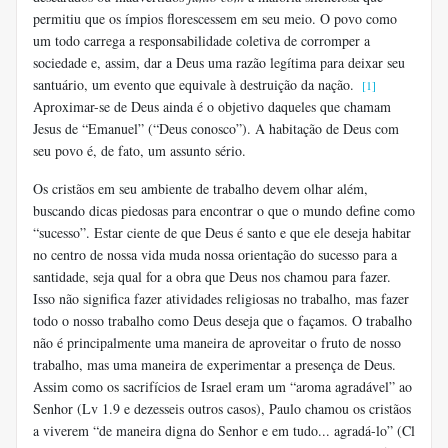
permitiu que os ímpios florescessem em seu meio. O povo como
um todo carrega a responsabilidade coletiva de corromper a
sociedade e, assim, dar a Deus uma razão legítima para deixar seu
santuário, um evento que equivale à destruição da nação.
[1]
Aproximar-se de Deus ainda é o objetivo daqueles que chamam
Jesus de “Emanuel” (“Deus conosco”). A habitação de Deus com
seu povo é, de fato, um assunto sério.
Os cristãos em seu ambiente de trabalho devem olhar além,
buscando dicas piedosas para encontrar o que o mundo define como
“sucesso”. Estar ciente de que Deus é santo e que ele deseja habitar
no centro de nossa vida muda nossa orientação do sucesso para a
santidade, seja qual for a obra que Deus nos chamou para fazer.
Isso não significa fazer atividades religiosas no trabalho, mas fazer
todo o nosso trabalho como Deus deseja que o façamos. O trabalho
não é principalmente uma maneira de aproveitar o fruto de nosso
trabalho, mas uma maneira de experimentar a presença de Deus.
Assim como os sacrifícios de Israel eram um “aroma agradável” ao
Senhor (Lv 1.9 e dezesseis outros casos), Paulo chamou os cristãos
a viverem “de maneira digna do Senhor e em tudo... agradá-lo” (Cl