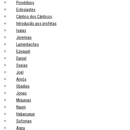
Provérbios
Eclesiastes
Cântico dos Cânticos
Introdução aos profetas
Isaías
Jeremias
Lamentações
Ezequiel
Daniel
Oseias
Joel
Amós
Obadias
Jonas
Miqueias
Naum
Habacuque
Sofonias
Ageu