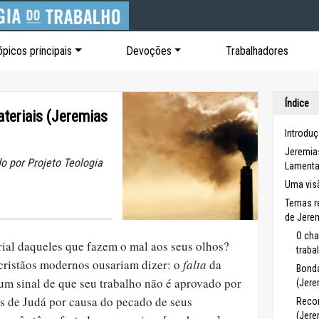
ópicos principais
Devoções
Trabalhadores
Índice
teriais (Jeremias
Introdu
Jeremia
o por Projeto Teologia
Lament
Uma visã
Temas re
de Jere
O cha
ial daqueles que fazem o mal aos seus olhos?
traba
cristãos modernos ousariam dizer: o
falta
da
Bonda
um sinal de que seu trabalho não é aprovado por
(Jere
s de Judá por causa do pecado de seus
Reco
(Jere