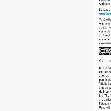
Attributi
Baseado 
www.theo
Você é liv
e transmit
adaptar o
comercial
ao Theolo
maneira 
uso do tr
© 2010 pe
BIBLIA S
INTERNAC
2000, 201
permissio
“Biblia S
a tradema
da Proprie
Inc. The 
are trade
Patent a
Used with