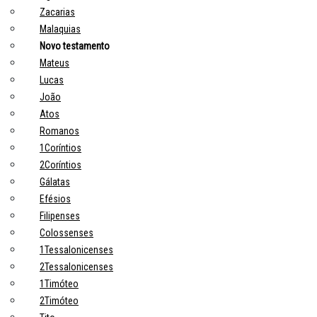
Zacarias
Malaquias
Novo testamento
Mateus
Lucas
João
Atos
Romanos
1Coríntios
2Coríntios
Gálatas
Efésios
Filipenses
Colossenses
1Tessalonicenses
2Tessalonicenses
1Timóteo
2Timóteo