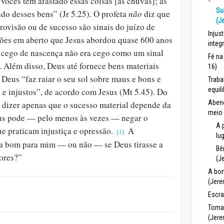
vocês têm afastado essas coisas [as chuvas]; as
Su
ado desses bens” (Jr 5.25). O profeta
não
diz que
(J
provisão ou de sucesso são sinais do juízo de
Injus
tões em aberto que Jesus abordou quase 600 anos
integ
o cego de nascença não era cego como um sinal
Fé na
. Além disso, Deus até fornece bens materiais
16)
 Deus “faz raiar o seu sol sobre maus e bons e
Traba
equil
 e injustos”, de acordo com Jesus (Mt 5.45). Do
Abenç
 dizer apenas que o sucesso material depende da
meio 
us pode — pelo menos às vezes — negar o
A 
ue praticam injustiça e opressão.
A
[1]
lu
ia bom para mim — ou não — se Deus tirasse a
Bê
sores?”
(J
A bon
(Jer
Escra
Toma
(Jere