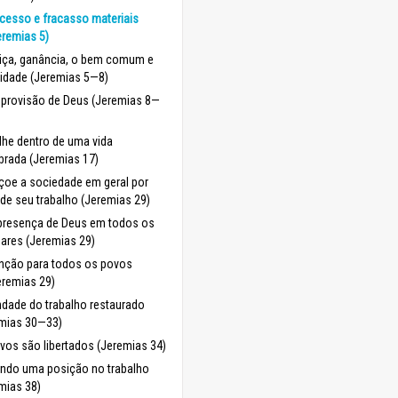
cesso e fracasso materiais
eremias 5)
tiça, ganância, o bem comum e
ridade (Jeremias 5—8)
 provisão de Deus (Jeremias 8—
lhe dentro de uma vida
ibrada (Jeremias 17)
oe a sociedade em geral por
de seu trabalho (Jeremias 29)
presença de Deus em todos os
gares (Jeremias 29)
nção para todos os povos
eremias 29)
dade do trabalho restaurado
emias 30—33)
vos são libertados (Jeremias 34)
ndo uma posição no trabalho
mias 38)