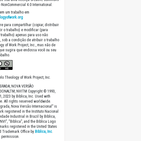
on-NonCommercial 4.0 International.
em um trabalho em
logyofwork.org
re para compartilhar (copiar, distribuir
ir o trabalho) e modificar (para
 trabalho) apenas para uso não
, sob a condição de atribuir o trabalho
gy of Work Project, Inc., mas não de
que sugira que endossa você ou seu
abalho.
lo Theology of Work Project, Inc.
AGRADA, NOVA VERSÃO
IONALTM, NVITM Copyright © 1993,
1, 2023 by Biblica, Inc. Used with
n. All rights reserved worldwide.
agrada, Nova Versão Internacional” is
rk registered in the Instituto Nacional
dade Industrial in Brazil by Biblica,
“NVI”, “Biblica”, and the Biblica Logo
marks registered in the United States
nd Trademark Office by
Biblica, Inc
.
 permission.