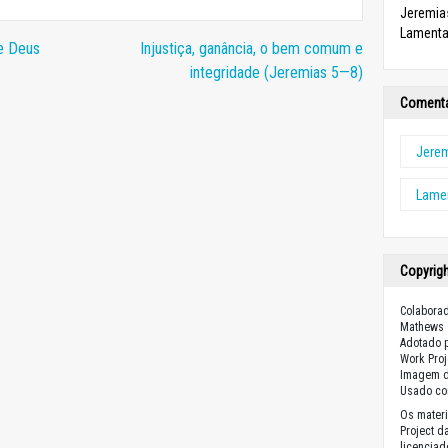
Jeremia
Lament
e Deus
Injustiça, ganância, o bem comum e
integridade (Jeremias 5—8)
Comentá
Jere
Lame
Copyrig
Colabora
Mathews
Adotado p
Work Proj
Imagem d
Usado co
Os materi
Project d
licencia