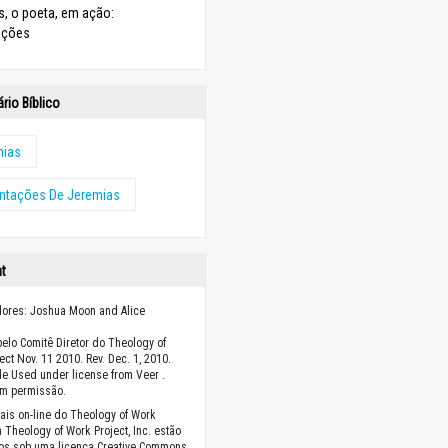
s, o poeta, em ação:
ações
rio Bíblico
mias
ntações De Jeremias
ht
dores: Joshua Moon and Alice
elo Comitê Diretor do Theology of
ect Nov. 11 2010. Rev. Dec. 1, 2010.
e Used under license from Veer .
m permissão.
ais on-line do Theology of Work
a Theology of Work Project, Inc. estão
dos sob uma licença Creative Commons