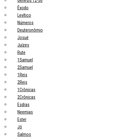
Gênesis 12-50
Êxodo
Levítico
Números
Deuteronômio
Josué
Juízes
Rute
1Samuel
2Samuel
1Reis
2Reis
1Crônicas
2Crônicas
Esdras
Neemias
Ester
Jó
Salmos