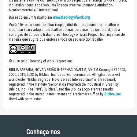
Os materiais on-line do Theology of Work Project da Theology of Work Project,
Inc. estão licenciados sob uma licença Creative Commons Attribution-
NonCommercial 4.0 International.
Baseado em um trabalho em
www.theologyofwork.org
Você é livre para compartilhar (copiar, distribuir e transmitir o trabalho) e
modificar (para adaptar o trabalho) apenas para uso não comercial, sob a
condição de atribuir o trabalho ao Theology of Work Project, Inc., mas não de
maneira que sugira que endossa você ou seu uso do trabalho.
© 2010 pelo Theology of Work Project, Inc.
BIBLIA SAGRADA, NOVA VERSÃO INTERNACIONALTM, NVITM Copyright © 1993,
2000, 2011, 2023 by Biblica, Inc. Used with permission. All rights reserved
worldwide. “Biblia Sagrada, Nova Versão Internacional” is a trademark
registered in the Instituto Nacional da Propriedade Industrial in Brazil by
Biblica, Inc. The “NVI”, “Biblica”, and the Biblica Logo are trademarks
registered in the United States Patent and Trademark Office by
Biblica, Inc
.
Used with permission.
Conheça-nos