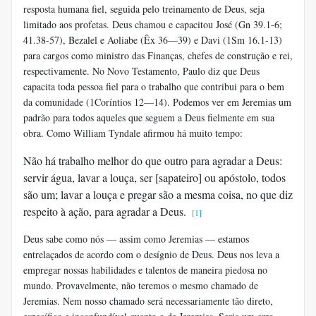
resposta humana fiel, seguida pelo treinamento de Deus, seja
limitado aos profetas. Deus chamou e capacitou José (Gn 39.1-6;
41.38-57), Bezalel e Aoliabe (Êx 36—39) e Davi (1Sm 16.1-13)
para cargos como ministro das Finanças, chefes de construção e rei,
respectivamente. No Novo Testamento, Paulo diz que Deus
capacita toda pessoa fiel para o trabalho que contribui para o bem
da comunidade (1Coríntios 12—14). Podemos ver em Jeremias um
padrão para todos aqueles que seguem a Deus fielmente em sua
obra. Como William Tyndale afirmou há muito tempo:
Não há trabalho melhor do que outro para agradar a Deus:
servir água, lavar a louça, ser [sapateiro] ou apóstolo, todos
são um; lavar a louça e pregar são a mesma coisa, no que diz
respeito à ação, para agradar a Deus.
[1]
Deus sabe como nós — assim como Jeremias — estamos
entrelaçados de acordo com o desígnio de Deus. Deus nos leva a
empregar nossas habilidades e talentos de maneira piedosa no
mundo. Provavelmente, não teremos o mesmo chamado de
Jeremias. Nem nosso chamado será necessariamente tão direto,