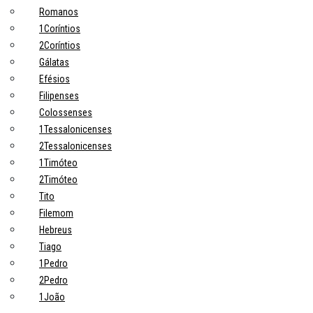
Romanos
1Coríntios
2Coríntios
Gálatas
Efésios
Filipenses
Colossenses
1Tessalonicenses
2Tessalonicenses
1Timóteo
2Timóteo
Tito
Filemom
Hebreus
Tiago
1Pedro
2Pedro
1João