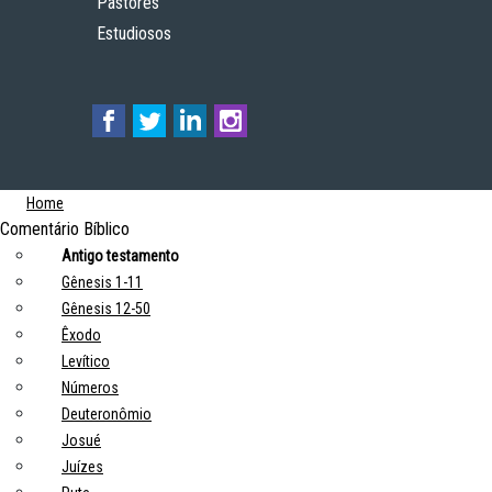
Pastores
Estudiosos
Home
Comentário Bíblico
Antigo testamento
Gênesis 1-11
Gênesis 12-50
Êxodo
Levítico
Números
Deuteronômio
Josué
Juízes