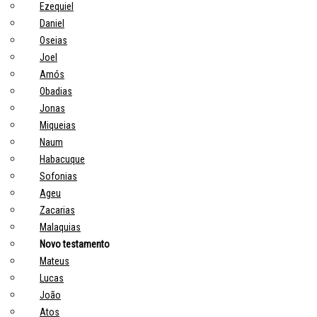
Ezequiel
Daniel
Oseias
Joel
Amós
Obadias
Jonas
Miqueias
Naum
Habacuque
Sofonias
Ageu
Zacarias
Malaquias
Novo testamento
Mateus
Lucas
João
Atos