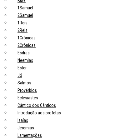
Rute
1Samuel
2Samuel
1Reis
2Reis
1Crônicas
2Crônicas
Esdras
Neemias
Ester
Jó
Salmos
Provérbios
Eclesiastes
Cântico dos Cânticos
Introdução aos profetas
Isaías
Jeremias
Lamentações