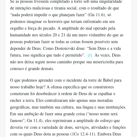
Se as pessoas tivessem completado a torre sob uma singularidade
de intenções maliciosas e tirania social, com o resultado de que
“nada poderá impedir o que planejam fazer” (Gn 11.6), só
podemos imaginar os horrores que teriam enfrentado em seu
orgulho e força do pecado. A amplitude do mal operado pela
humanidade nos séculos 20 e 21 dá um mero vislumbre do que as
pessoas poderiam fazer se todas as coisas fossem possíveis sem
depender de Deus. Como Dostoievski disse: “Sem Deus e a vida
futura, isso significa que tudo é permitido”.
Às vezes, Deus
[5]
não nos deixa seguir nosso caminho porque sua misericórdia para
conosco é grande demais.
O que podemos aprender com o incidente da torre de Babel para
nosso trabalho hoje? A ofensa específica que os construtores
cometeram foi desobedecer à ordem de Deus de se espalhar e
encher a terra. Eles centralizaram não apenas suas moradias
geográficas, mas também sua cultura, sua língua e suas instituições.
Em sua ambição de fazer uma grande coisa (“nosso nome será
famoso”; Gn 11.4), eles reprimiram a amplitude do esforço que
deveria vir com a variedade de dons, serviços, atividades e funções
com os quais Deus dota as pessoas (1Co 12.4-11). Embora Deus