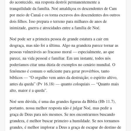
do acontecido, sua resposta destrói permanentemente a
tranquilidade da família. Noé amaldiçoa os descendentes de Cam
por meio de Canaã e os torna escravos dos descendentes dos outros
dois filhos. Isso prepara o terreno para milhares de anos de
inimizade, guerra e atrocidades entre a família de Noé.
Noé pode ser a primeira pessoa de grande estatura a cair em
desgraça, mas não foi a última. Algo na grandeza parece tornar as
pessoas vulneráveis ​​ao fracasso moral — especialmente, ao que
parece, na vida pessoal e familiar. Em um instante, todos nós
poderíamos citar uma dúzia de exemplos no cenário mundial. O
fenômeno é comum o suficiente para gerar provérbios, tanto
bíblicos — “O orgulho vem antes da destruição; o espírito altivo,
antes da queda” (Pv 16.18) — quanto coloquiais — “Quanto mais
alto, maior é a queda”.
Noé sem dúvida, é uma das grandes figuras da Bíblia (Hb 11.7),
portanto, nossa melhor resposta não é julgar Noé, mas pedir a
graça de Deus para nós mesmos. Se nos encontrarmos buscando
grandeza, é melhor buscar primeiro a humildade. Se nos tornamos
grandes, é melhor implorar a Deus a graça de escapar do destino de