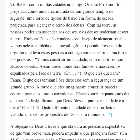
9). Babel, como muitas cidades no antigo Oriente Próximo, foi
projetada como uma área murada de um grande templo ou
zigurate, uma torre de tijolos de barro em forma de escada,
projetada para alcançar o reino dos deuses. Com tal torre, as
pessoas poderiam ascender aos deuses, e os deuses poderiam descer
à terra. Embora Deus não condene esse desejo de alcançar os céus,
vemos nele a ambição de autoexaltação e o pecado crescente do
orgulho que leva essas pessoas a começarem a construir uma torre
tão poderosa. “Vamos construir uma cidade, com uma torre que
alcance os céus. Assim nosso nome será famoso e não seremos
espalhados pela face da terra” (Gn 11.4). O que eles queriam?
Fama. O que eles temiam? Ser dispersos sem a segurança de um
grande grupo. A torre que eles imaginaram construir parecia
enorme para eles, mas o narrador de Gênesis sorri enquanto nos diz
que era tão insignificante que Deus “desceu para ver a cidade e a
torre” (Gn 11.5). Quão diferente da cidade de paz, ordem e
virtude, que são os propósitos de Deus para o mundo.
[3]
A objeção de Deus à torre é que ela dará às pessoas a expectativa
de que “em breve nada poderá impedir o que planejam fazer” (Gn
11.6). Assim como Adão e Eva antes deles, eles pretendem usar o