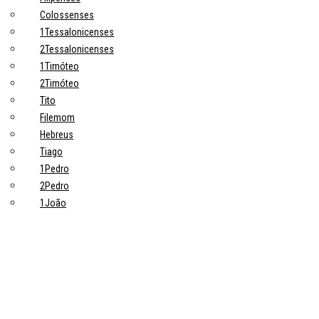
Colossenses
1Tessalonicenses
2Tessalonicenses
1Timóteo
2Timóteo
Tito
Filemom
Hebreus
Tiago
1Pedro
2Pedro
1João
2João
3João
Judas
Apocalipse
Tópicos principais
10 Pontos-Chave Sobre Trabalho na Bíblia que Todo Cristão Deveria