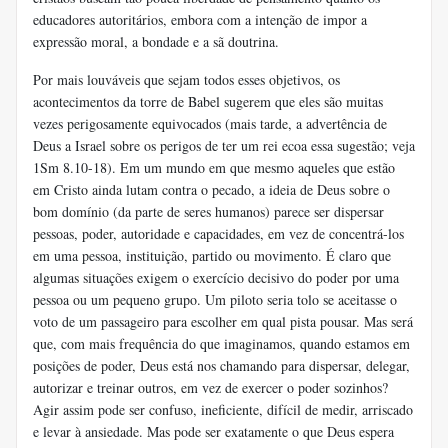
educadores autoritários, embora com a intenção de impor a
expressão moral, a bondade e a sã doutrina.
Por mais louváveis ​​que sejam todos esses objetivos, os
acontecimentos da torre de Babel sugerem que eles são muitas
vezes perigosamente equivocados (mais tarde, a advertência de
Deus a Israel sobre os perigos de ter um rei ecoa essa sugestão; veja
1Sm 8.10-18). Em um mundo em que mesmo aqueles que estão
em Cristo ainda lutam contra o pecado, a ideia de Deus sobre o
bom domínio (da parte de seres humanos) parece ser dispersar
pessoas, poder, autoridade e capacidades, em vez de concentrá-los
em uma pessoa, instituição, partido ou movimento. É claro que
algumas situações exigem o exercício decisivo do poder por uma
pessoa ou um pequeno grupo. Um piloto seria tolo se aceitasse o
voto de um passageiro para escolher em qual pista pousar. Mas será
que, com mais frequência do que imaginamos, quando estamos em
posições de poder, Deus está nos chamando para dispersar, delegar,
autorizar e treinar outros, em vez de exercer o poder sozinhos?
Agir assim pode ser confuso, ineficiente, difícil de medir, arriscado
e levar à ansiedade. Mas pode ser exatamente o que Deus espera