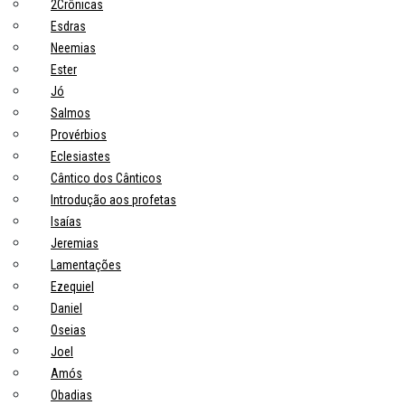
2Crônicas
Esdras
Neemias
Ester
Jó
Salmos
Provérbios
Eclesiastes
Cântico dos Cânticos
Introdução aos profetas
Isaías
Jeremias
Lamentações
Ezequiel
Daniel
Oseias
Joel
Amós
Obadias