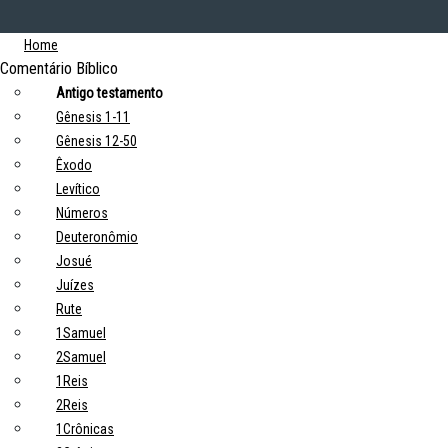
Home
Comentário Bíblico
Antigo testamento
Gênesis 1-11
Gênesis 12-50
Êxodo
Levítico
Números
Deuteronômio
Josué
Juízes
Rute
1Samuel
2Samuel
1Reis
2Reis
1Crônicas