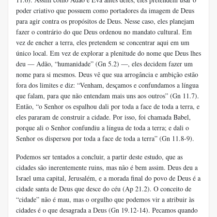
poder criativo que possuem como portadores da imagem de Deus
para agir contra os propósitos de Deus. Nesse caso, eles planejam
fazer o contrário do que Deus ordenou no mandato cultural. Em
vez de encher a terra, eles pretendem se concentrar aqui em um
único local. Em vez de explorar a plenitude do nome que Deus lhes
deu — Adão, “humanidade” (Gn 5.2) —, eles decidem fazer um
nome para si mesmos. Deus vê que sua arrogância e ambição estão
fora dos limites e diz: “Venham, desçamos e confundamos a língua
que falam, para que não entendam mais uns aos outros” (Gn 11.7).
Então, “o Senhor os espalhou dali por toda a face de toda a terra, e
eles pararam de construir a cidade. Por isso, foi chamada Babel,
porque ali o Senhor confundiu a língua de toda a terra; e dali o
Senhor os dispersou por toda a face de toda a terra” (Gn 11.8-9).
Podemos ser tentados a concluir, a partir deste estudo, que as
cidades são inerentemente ruins, mas não é bem assim. Deus deu a
Israel uma capital, Jerusalém, e a morada final do povo de Deus é a
cidade santa de Deus que desce do céu (Ap 21.2). O conceito de
“cidade” não é mau, mas o orgulho que podemos vir a atribuir às
cidades é o que desagrada a Deus (Gn 19.12-14). Pecamos quando