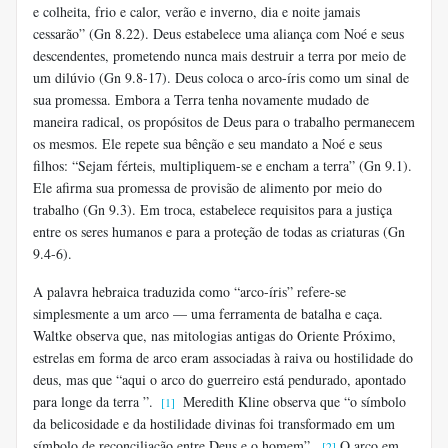
e colheita, frio e calor, verão e inverno, dia e noite jamais
cessarão” (Gn 8.22). Deus estabelece uma aliança com Noé e seus
descendentes, prometendo nunca mais destruir a terra por meio de
um dilúvio (Gn 9.8-17). Deus coloca o arco-íris como um sinal de
sua promessa. Embora a Terra tenha novamente mudado de
maneira radical, os propósitos de Deus para o trabalho permanecem
os mesmos. Ele repete sua bênção e seu mandato a Noé e seus
filhos: “Sejam férteis, multipliquem-se e encham a terra” (Gn 9.1).
Ele afirma sua promessa de provisão de alimento por meio do
trabalho (Gn 9.3). Em troca, estabelece requisitos para a justiça
entre os seres humanos e para a proteção de todas as criaturas (Gn
9.4-6).
A palavra hebraica traduzida como “arco-íris” refere-se
simplesmente a um arco — uma ferramenta de batalha e caça.
Waltke observa que, nas mitologias antigas do Oriente Próximo,
estrelas em forma de arco eram associadas à raiva ou hostilidade do
deus, mas que “aqui o arco do guerreiro está pendurado, apontado
para longe da terra ”.
Meredith Kline observa que “o símbolo
[1]
da belicosidade e da hostilidade divinas foi transformado em um
símbolo de reconciliação entre Deus e o homem”.
O arco em
[2]