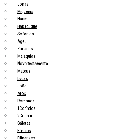
Jonas
Miqueias
Naum
Habacuque
Sofonias
Ageu
Zacarias
Malaquias
Novo testamento
Mateus
Lucas
João
Atos
Romanos
1Coríntios
2Coríntios
Gálatas
Efésios
Filipenses