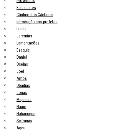
Provérbios
Eclesiastes
Cântico dos Cânticos
Introdução aos profetas
Isaías
Jeremias
Lamentações
Ezequiel
Daniel
Oseias
Joel
Amós
Obadias
Jonas
Miqueias
Naum
Habacuque
Sofonias
Ageu