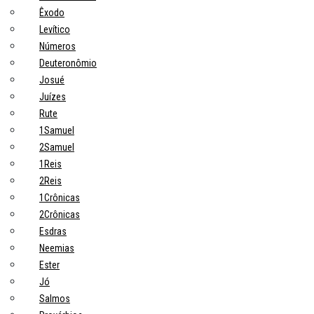
Êxodo
Levítico
Números
Deuteronômio
Josué
Juízes
Rute
1Samuel
2Samuel
1Reis
2Reis
1Crônicas
2Crônicas
Esdras
Neemias
Ester
Jó
Salmos