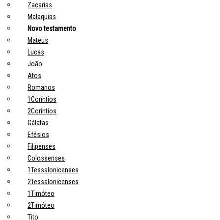
Zacarias
Malaquias
Novo testamento
Mateus
Lucas
João
Atos
Romanos
1Coríntios
2Coríntios
Gálatas
Efésios
Filipenses
Colossenses
1Tessalonicenses
2Tessalonicenses
1Timóteo
2Timóteo
Tito