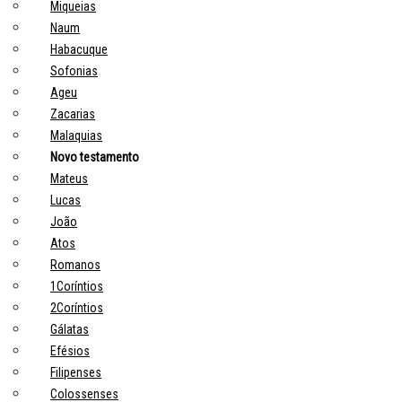
Miqueias
Naum
Habacuque
Sofonias
Ageu
Zacarias
Malaquias
Novo testamento
Mateus
Lucas
João
Atos
Romanos
1Coríntios
2Coríntios
Gálatas
Efésios
Filipenses
Colossenses