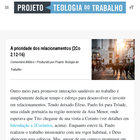
A prioridade dos relacionamentos (2Co
2.12-16)
Comentário Bíblico / Produzido por Projeto Teologia do
Trabalho
Outro meio para promover interações saudáveis ​​no trabalho é
simplesmente dedicar tempo e esforço para desenvolver e investir
em relacionamentos. Tendo deixado Éfeso, Paulo foi para Trôade,
uma cidade portuária na região noroeste da Ásia Menor, onde
esperava que Tito chegasse de sua visita a Corinto (ver detalhes em
Introdução a 2Coríntios
, acima). Enquanto esteve lá, Paulo
realizou o trabalho missionário com seu vigor habitual, e Deus
abençoou seus esforços. Mas, apesar de um começo promissor em