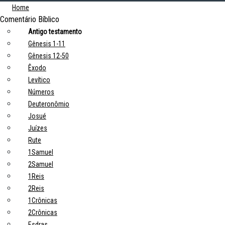
Home
Comentário Bíblico
Antigo testamento
Gênesis 1-11
Gênesis 12-50
Êxodo
Levítico
Números
Deuteronômio
Josué
Juízes
Rute
1Samuel
2Samuel
1Reis
2Reis
1Crônicas
2Crônicas
Esdras