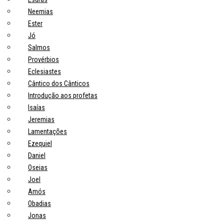
Neemias
Ester
Jó
Salmos
Provérbios
Eclesiastes
Cântico dos Cânticos
Introdução aos profetas
Isaías
Jeremias
Lamentações
Ezequiel
Daniel
Oseias
Joel
Amós
Obadias
Jonas