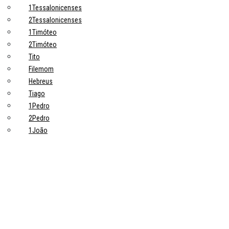
1Tessalonicenses
2Tessalonicenses
1Timóteo
2Timóteo
Tito
Filemom
Hebreus
Tiago
1Pedro
2Pedro
1João
2João
3João
Judas
Apocalipse
Tópicos principais
10 Pontos-Chave Sobre Trabalho na Bíblia que Todo Cristão Deveria
Saber
Devoções