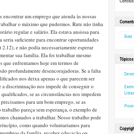
Conclusõ
 encontrar um emprego que atenda às nossas
Comentá
trabalhar o máximo que pudermos. Rute não tinha
ário regular e salário. Ela estava ansiosa para
Rute
a seria suficiente para encontrar oportunidades
t 2.12), e não podia necessariamente esperar
imentar sua família. Ela foi trabalhar mesmo
Tópicos 
es que enfrentamos hoje em termos de
ão profundamente desencorajadoras. Se a falta
Dese
ificados nos deixa apenas o que parecem ser
se a discriminação nos impede de conseguir o
Exemp
qualificados, se as circunstâncias nos impedem
Lista
e precisamos para um bom emprego, se as
Provi
 trabalho pareça sem esperança, o exemplo de
somos chamados a trabalhar. Nosso trabalho pode
rincípio, como quando voluntariamos para
Copyrig
e membros da família, receber educação ou