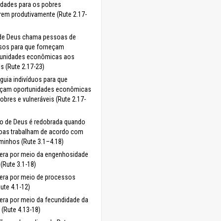
idades para os pobres
rem produtivamente (Rute 2.17-
 de Deus chama pessoas de
sos para que forneçam
tunidades econômicas aos
s (Rute 2.17-23)
guia indivíduos para que
eçam oportunidades econômicas
obres e vulneráveis (Rute 2.17-
o de Deus é redobrada quando
oas trabalham de acordo com
minhos (Rute 3.1–4.18)
era por meio da engenhosidade
(Rute 3.1-18)
era por meio de processos
Rute 4.1-12)
era por meio da fecundidade da
 (Rute 4.13-18)