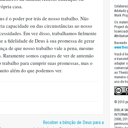
rópria casa.
Colaborad
Adotado p
Work Proj
us é o poder por trás de nosso trabalho. Não
Os materi
ia capacidade ou das circunstâncias ao nosso
Project d
licencia
ecessidades. Em vez disso, trabalhamos fielmente
Attributi
 a fidelidade de Deus à sua promessa de gerar
Baseado 
iança de que nosso trabalho vale a pena, mesmo
www.theo
as. Raramente somos capazes de ver de antemão
Você é liv
e transmit
 trabalho para cumprir suas promessas, mas o
adaptar o
comercial
muito além do que podemos ver.
ao Theolo
maneira 
uso do tr
© 2013 pe
BIBLIA S
INTERNAC
2000, 201
Receber a bênção de Deus para a
permissio