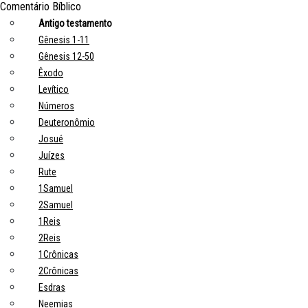
Comentário Bíblico
Antigo testamento
Gênesis 1-11
Gênesis 12-50
Êxodo
Levítico
Números
Deuteronômio
Josué
Juízes
Rute
1Samuel
2Samuel
1Reis
2Reis
1Crônicas
2Crônicas
Esdras
Neemias