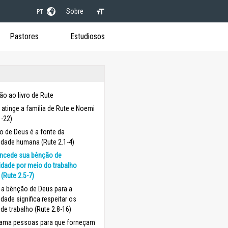
Sobre
PT
Pastores
Estudiosos
ão ao livro de Rute
 atinge a família de Rute e Noemi
1-22)
o de Deus é a fonte da
idade humana (Rute 2.1-4)
ncede sua bênção de
idade por meio do trabalho
(Rute 2.5-7)
 a bênção de Deus para a
idade significa respeitar os
de trabalho (Rute 2.8-16)
ama pessoas para que forneçam