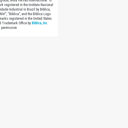
agrada, Nova Versão Internacional” is
rk registered in the Instituto Nacional
dade Industrial in Brazil by Biblica,
“NVI”, “Biblica”, and the Biblica Logo
marks registered in the United States
nd Trademark Office by
Biblica, Inc
.
 permission.