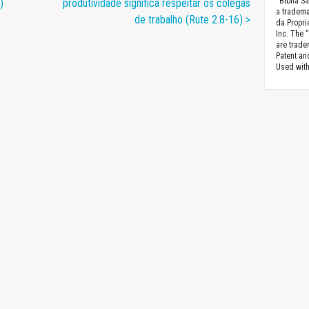
“Biblia S
)
produtividade significa respeitar os colegas
a tradema
de trabalho (Rute 2.8-16) >
da Proprie
Inc. The 
are trade
Patent a
Used with