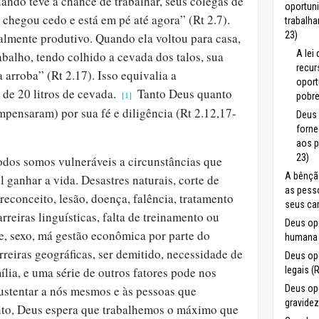
ando teve a chance de trabalhar, seus colegas de
oportun
 chegou cedo e está em pé até agora” (Rt 2.7).
trabalha
23)
almente produtivo. Quando ela voltou para casa,
A lei
abalho, tendo colhido a cevada dos talos, sua
recur
arroba” (Rt 2.17). Isso equivalia a
opor
de 20 litros de cevada.
Tanto Deus quanto
[1]
pobre
mpensaram) por sua fé e diligência (Rt 2.12,17-
Deus 
forn
aos p
23)
dos somos vulneráveis ​​a circunstâncias que
A bênçã
l ganhar a vida. Desastres naturais, corte de
as pess
preconceito, lesão, doença, falência, tratamento
seus ca
barreiras linguísticas, falta de treinamento ou
Deus op
de, sexo, má gestão econômica por parte do
humana 
rreiras geográficas, ser demitido, necessidade de
Deus op
lia, e uma série de outros fatores pode nos
legais (
sustentar a nós mesmos e às pessoas que
Deus op
gravidez
to, Deus espera que trabalhemos o máximo que