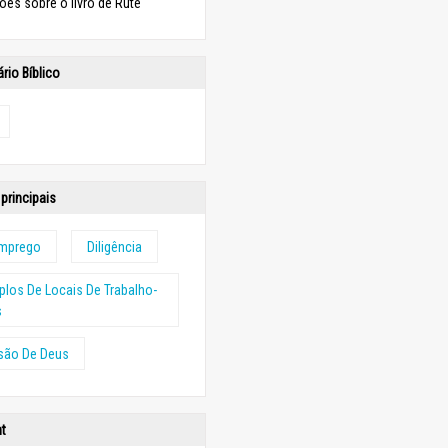
es sobre o livro de Rute
rio Bíblico
principais
mprego
Diligência
los De Locais De Trabalho-
s
são De Deus
ht