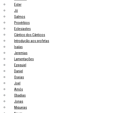
Ester
Jó
Salmos
Provérbios
Eclesiastes
Cântico dos Cânticos
Introdução aos profetas
Isaías
Jeremias
Lamentações
Ezequiel
Daniel
Oseias
Joel
Amós
Obadias
Jonas
Miqueias