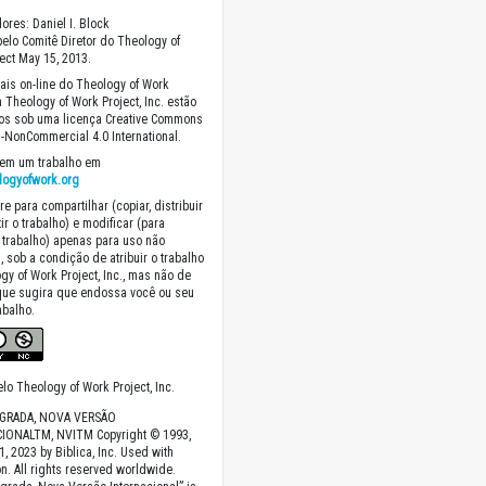
ores: Daniel I. Block
elo Comitê Diretor do Theology of
ect May 15, 2013.
ais on-line do Theology of Work
a Theology of Work Project, Inc. estão
dos sob uma licença Creative Commons
on-NonCommercial 4.0 International.
em um trabalho em
logyofwork.org
re para compartilhar (copiar, distribuir
ir o trabalho) e modificar (para
 trabalho) apenas para uso não
, sob a condição de atribuir o trabalho
gy of Work Project, Inc., mas não de
que sugira que endossa você ou seu
abalho.
lo Theology of Work Project, Inc.
AGRADA, NOVA VERSÃO
IONALTM, NVITM Copyright © 1993,
1, 2023 by Biblica, Inc. Used with
n. All rights reserved worldwide.