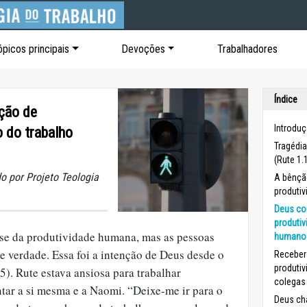
ópicos principais
Devoções
Trabalhadores
Índice
ção de
Introduç
o do trabalho
Tragédia
(Rute 1.
o por Projeto Teologia
A bênçã
produtiv
Deus co
produtiv
ase da produtividade humana, mas as pessoas
humano 
e verdade. Essa foi a intenção de Deus desde o
Receber
produtiv
15). Rute estava ansiosa para trabalhar
colegas 
ntar a si mesma e a Naomi. “Deixe-me ir para o
Deus ch