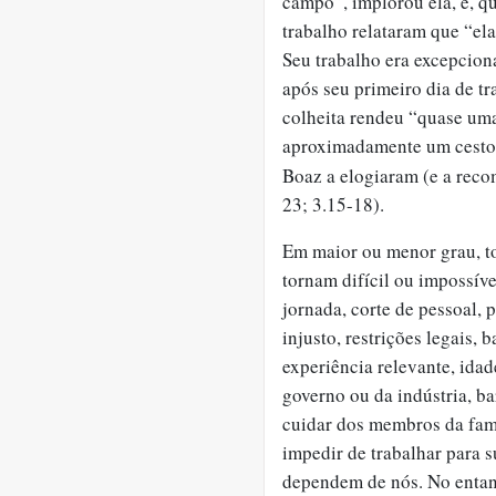
campo”, implorou ela, e, qu
trabalho relataram que “ela
Seu trabalho era excepcion
após seu primeiro dia de tr
colheita rendeu “quase uma 
aproximadamente um cesto 
Boaz a elogiaram (e a reco
23; 3.15-18).
Em maior ou menor grau, to
tornam difícil ou impossíve
jornada, corte de pessoal, 
injusto, restrições legais, 
experiência relevante, ida
governo ou da indústria, ba
cuidar dos membros da famí
impedir de trabalhar para 
dependem de nós. No entan