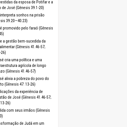
vestidas da esposa de Potifar e a
o de José (Gênesis 39.1-20)
interpreta sonhos na prisão
sis 39.20—40.23)
é promovido pelo faraó (Gênesis
45)
e a gestão bem-sucedida da
 alimentar (Gênesis 41.46-57;
-26)
sé cria uma política e uma
fraestrutura agrícola de longo
azo (Gênesis 41.46-57)
sé alivia a pobreza do povo do
ito (Gênesis 47: 13-26)
licações da experiência de
stão de José (Gênesis 41.46-57;
.13-26)
lida com seus irmãos (Gênesis
3)
ansformação de Judá em um