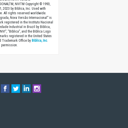
IONALTM, NVITM Copyright © 1993,
1, 2023 by Biblica, Inc. Used with
n. All rights reserved worldwide.
agrada, Nova Versão Internacional” is
rk registered in the Instituto Nacional
dade Industrial in Brazil by Biblica,
“NVI”, “Biblica”, and the Biblica Logo
marks registered in the United States
nd Trademark Office by
Biblica, Inc
.
 permission.