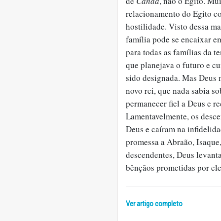
de
Canaã
, não o Egito. Mu
relacionamento do Egito co
hostilidade. Visto dessa m
família pode se encaixar 
para todas as famílias da 
que planejava o futuro e c
sido designada. Mas Deus 
novo rei, que nada sabia so
permanecer fiel a Deus e r
Lamentavelmente, os desce
Deus e caíram na infidelid
promessa a Abraão, Isaque,
descendentes, Deus levanta
bênçãos prometidas por ele
Ver artigo completo