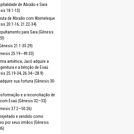
pitalidade de Abraão e Sara
sis 18.1-15)
sputa de Abraão com Abimeleque
sis 20.1-16; 21.22-34)
pultamento para Sara (Gênesis
20)
Gênesis 21.1-35.29)
ênesis 25.19—49.33)
rma antiética, Jacó adquire a
genitura e a bênção de Esaú
sis 25.19-34; 26.34—28.9)
adquire sua fortuna (Gênesis 30-
nsformação e a reconciliação de
 com Esaú (Gênesis 32—33)
ênesis 37.2—50.26)
rejeitado e vendido como
vo por seus irmãos (Gênesis
36)