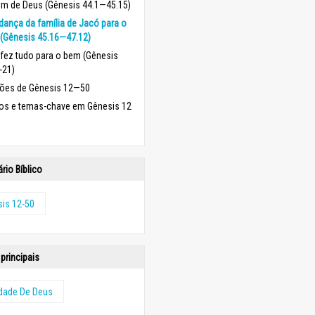
m de Deus (Gênesis 44.1—45.15)
ança da família de Jacó para o
 (Gênesis 45.16—47.12)
fez tudo para o bem (Gênesis
-21)
ões de Gênesis 12—50
los e temas-chave em Gênesis 12
rio Bíblico
is 12-50
principais
idade De Deus