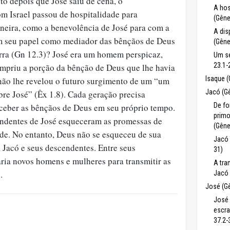
ito depois que José saiu de cena, o
A hos
m Israel passou de hospitalidade para
(Gêne
aneira, como a benevolência de José para com a
A di
em seu papel como mediador das bênçãos de Deus
(Gêne
terra (Gn 12.3)? José era um homem perspicaz,
Um se
23.1-
umpriu a porção da bênção de Deus que lhe havia
Isaque (
não lhe revelou o futuro surgimento de um “um
Jacó (G
bre José” (Êx 1.8). Cada geração precisa
De fo
eceber as bênçãos de Deus em seu próprio tempo.
primo
ndentes de José esqueceram as promessas de
(Gêne
ade. No entanto, Deus não se esqueceu de sua
Jacó 
 Jacó e seus descendentes. Entre seus
31)
ria novos homens e mulheres para transmitir as
A tra
.
Jacó
José (G
José 
escra
37.2-