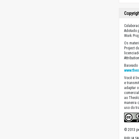
Copyrig
Colaborad
Adotado p
Work Proj
Os materi
Project d
licencia
Attributi
Baseado 
www.theo
Você é liv
e transmit
adaptar o
comercial
ao Theolo
maneira 
uso do tr
© 2013 pe
BIBLIA S