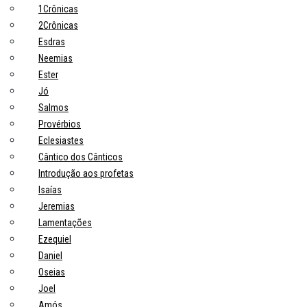
1Crônicas
2Crônicas
Esdras
Neemias
Ester
Jó
Salmos
Provérbios
Eclesiastes
Cântico dos Cânticos
Introdução aos profetas
Isaías
Jeremias
Lamentações
Ezequiel
Daniel
Oseias
Joel
Amós