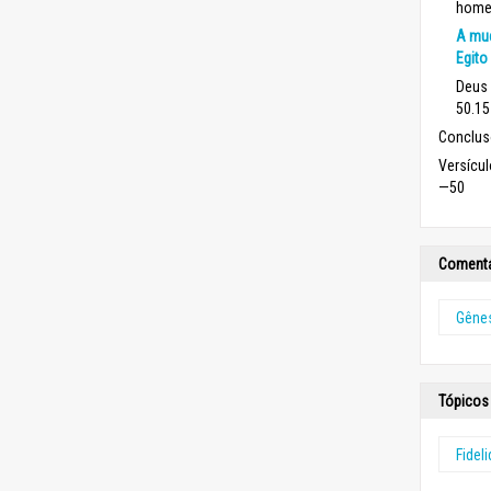
home
A mud
Egito
Deus 
50.15
Conclus
Versícu
—50
Comentá
Gênes
Tópicos 
Fidel