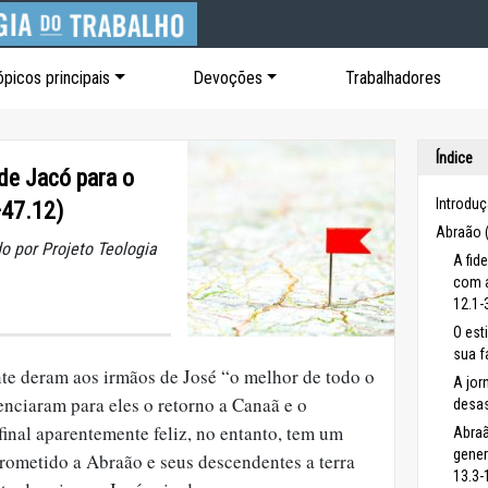
ópicos principais
Devoções
Trabalhadores
Índice
de Jacó para o
Introdu
—47.12)
Abraão 
o por Projeto Teologia
A fid
com a
12.1-
O est
sua f
te deram aos irmãos de José “o melhor de todo o
A jo
enciaram para eles o retorno a Canaã e o
desas
 final aparentemente feliz, no entanto, tem um
Abraã
gener
rometido a Abraão e seus descendentes a terra
13.3-