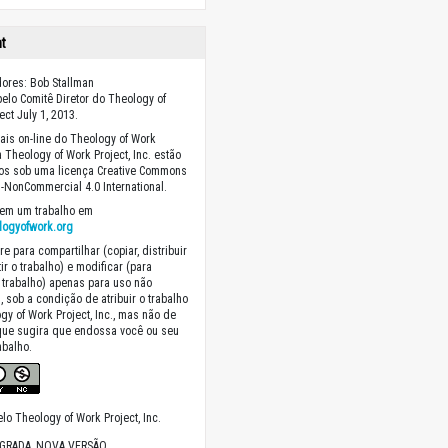
ht
ores: Bob Stallman
elo Comitê Diretor do Theology of
ect July 1, 2013.
ais on-line do Theology of Work
a Theology of Work Project, Inc. estão
dos sob uma licença Creative Commons
on-NonCommercial 4.0 International.
em um trabalho em
logyofwork.org
re para compartilhar (copiar, distribuir
ir o trabalho) e modificar (para
 trabalho) apenas para uso não
, sob a condição de atribuir o trabalho
gy of Work Project, Inc., mas não de
que sugira que endossa você ou seu
abalho.
lo Theology of Work Project, Inc.
AGRADA, NOVA VERSÃO