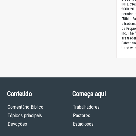
INTERNAC
2000, 201
permissio
“Biblia S
a tradema
da Proprie
Inc. The 
are trade
Patent a
Used with
Conteúdo
Começa aqui
Comentário Bíblico
Trabalhadores
Tópicos principais
Pastores
Devoções
Estudiosos