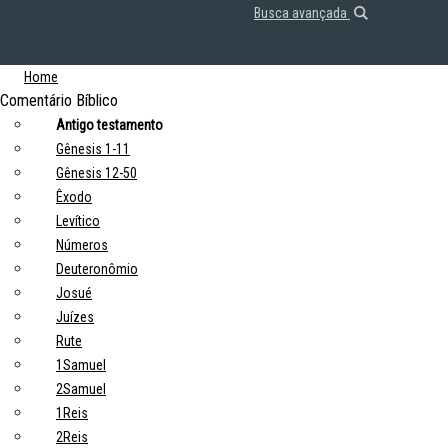
Busca avançada
Home
Comentário Bíblico
Antigo testamento
Gênesis 1-11
Gênesis 12-50
Êxodo
Levítico
Números
Deuteronômio
Josué
Juízes
Rute
1Samuel
2Samuel
1Reis
2Reis