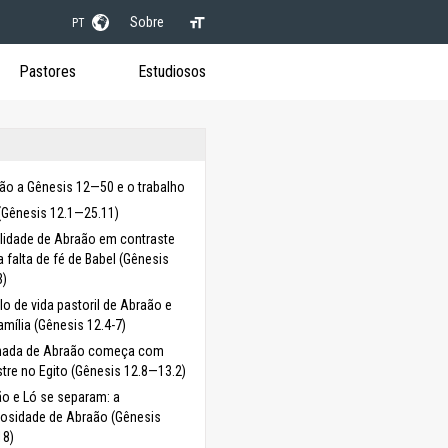
Sobre
PT
Pastores
Estudiosos
ção a Gênesis 12—50 e o trabalho
(Gênesis 12.1—25.11)
elidade de Abraão em contraste
 falta de fé de Babel (Gênesis
3)
ilo de vida pastoril de Abraão e
amília (Gênesis 12.4-7)
rnada de Abraão começa com
tre no Egito (Gênesis 12.8—13.2)
o e Ló se separam: a
osidade de Abraão (Gênesis
18)