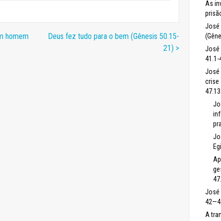
As in
prisã
José 
 um homem
Deus fez tudo para o bem (Gênesis 50.15-
(Gêne
21) >
José 
41.1-
José 
crise
47.13
Jo
in
pr
Jo
Eg
Ap
ge
47
José 
42—4
A tr