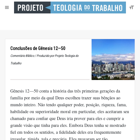
Conclusões de Gênesis 12—50
Comentário Bíblico / Produzido por Projeto Teologia do
Trabalho
Gênesis 12—50 conta a história das três primeiras gerações da
família por meio da qual Deus escolheu trazer suas bênçãos ao
mundo inteiro. Não tendo qualquer poder, posição, riqueza, fama,
habilidade ou superioridade moral em particular, eles aceitaram seu
chamado para confiar que Deus iria prover para eles e cumprir a
grande visão que tinha para eles. Embora Deus tenha se mostrado
fiel em todos os sentidos, a fidelidade deles era frequentemente
irregular, tímida, tola e precária. Eles provaram ser tão