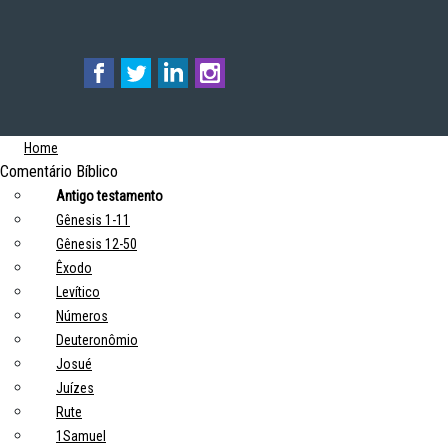
Home
Comentário Bíblico
Antigo testamento
Gênesis 1-11
Gênesis 12-50
Êxodo
Levítico
Números
Deuteronômio
Josué
Juízes
Rute
1Samuel