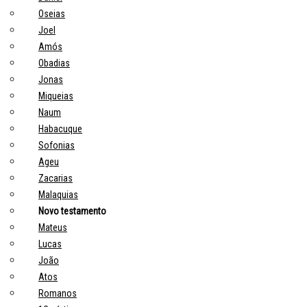
Oseias
Joel
Amós
Obadias
Jonas
Miqueias
Naum
Habacuque
Sofonias
Ageu
Zacarias
Malaquias
Novo testamento
Mateus
Lucas
João
Atos
Romanos