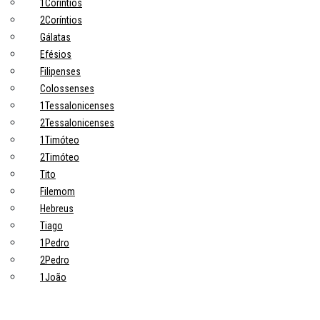
1Coríntios
2Coríntios
Gálatas
Efésios
Filipenses
Colossenses
1Tessalonicenses
2Tessalonicenses
1Timóteo
2Timóteo
Tito
Filemom
Hebreus
Tiago
1Pedro
2Pedro
1João
2João
3João