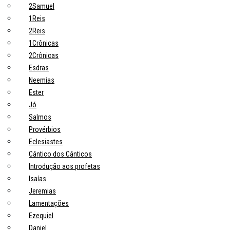
2Samuel
1Reis
2Reis
1Crônicas
2Crônicas
Esdras
Neemias
Ester
Jó
Salmos
Provérbios
Eclesiastes
Cântico dos Cânticos
Introdução aos profetas
Isaías
Jeremias
Lamentações
Ezequiel
Daniel