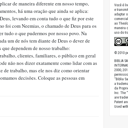
licar de maneira diferente em nosso tempo,
Você é liv
amentos, há uma oração que ainda se aplica:
e transmit
adaptar o
eus, levando em conta tudo o que fiz por este
comercial
ao Theolo
mo foi com Neemias, o chamado de Deus para os
maneira 
zer tudo o que pudermos por nosso povo. Na
uso do tr
 cada um de nós tem diante de Deus o dever de
s que dependem de nosso trabalho:
© 2010 pe
abalho, clientes, familiares, o público em geral
BIBLIA S
ode não nos dizer exatamente como lidar com as
INTERNAC
e de trabalho, mas ele nos diz como orientar
2000, 201
permissio
tomamos decisões. Coloque as pessoas em
“Biblia S
a tradema
da Proprie
Inc. The 
are trade
Patent a
Used with