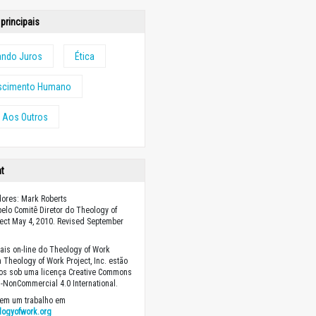
principais
ando Juros
Ética
escimento Humano
r Aos Outros
ht
ores: Mark Roberts
elo Comitê Diretor do Theology of
ect May 4, 2010. Revised September
ais on-line do Theology of Work
a Theology of Work Project, Inc. estão
dos sob uma licença Creative Commons
on-NonCommercial 4.0 International.
em um trabalho em
logyofwork.org