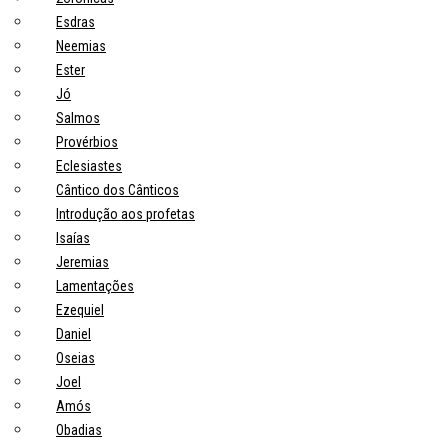
Esdras
Neemias
Ester
Jó
Salmos
Provérbios
Eclesiastes
Cântico dos Cânticos
Introdução aos profetas
Isaías
Jeremias
Lamentações
Ezequiel
Daniel
Oseias
Joel
Amós
Obadias