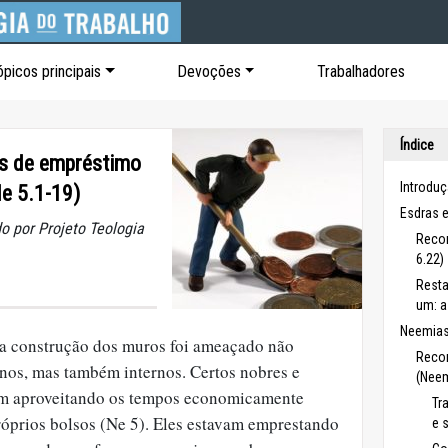
ópicos principais
Devoções
Trabalhadores
Índice
as de empréstimo
Introduç
e 5.1-19)
Esdras e
o por Projeto Teologia
Recon
6.22)
Resta
um: a
Neemias
 a construção dos muros foi ameaçado não
Recon
nos, mas também internos. Certos nobres e
(Neem
vam aproveitando os tempos economicamente
Tr
próprios bolsos (Ne 5). Eles estavam emprestando
e 