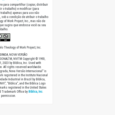
re para compartilhar (copiar, distribuir
ir o trabalho) e modificar (para
 trabalho) apenas para uso não
, sob a condição de atribuir o trabalho
gy of Work Project, Inc., mas não de
que sugira que endossa você ou seu
abalho.
lo Theology of Work Project, Inc.
AGRADA, NOVA VERSÃO
IONALTM, NVITM Copyright © 1993,
1, 2023 by Biblica, Inc. Used with
n. All rights reserved worldwide.
agrada, Nova Versão Internacional” is
rk registered in the Instituto Nacional
dade Industrial in Brazil by Biblica,
“NVI”, “Biblica”, and the Biblica Logo
marks registered in the United States
nd Trademark Office by
Biblica, Inc
.
 permission.