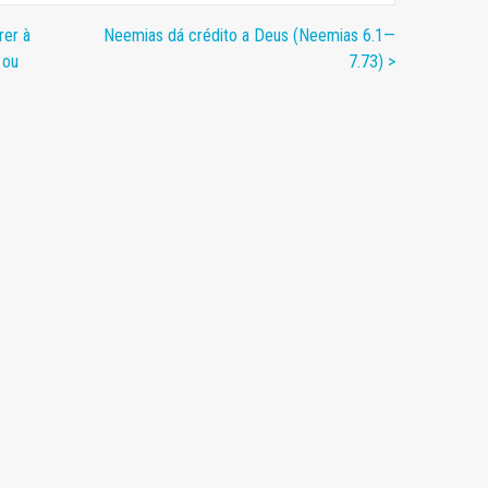
rer à
Neemias dá crédito a Deus (Neemias 6.1—
 ou
7.73) >