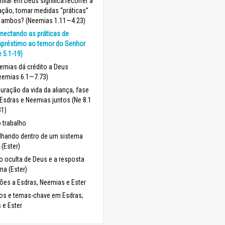
nfiar em Deus significa recorrer à
ação, tomar medidas “práticas”
 ambos? (Neemias 1.11—4.23)
nectando as práticas de
préstimo ao temor do Senhor
e 5.1-19)
emias dá crédito a Deus
eemias 6.1—7.73)
uração da vida da aliança, fase
 Esdras e Neemias juntos (Ne 8.1
31)
o trabalho
lhando dentro de um sistema
 (Ester)
 oculta de Deus e a resposta
a (Ester)
ões a Esdras, Neemias e Ester
los e temas-chave em Esdras,
 e Ester