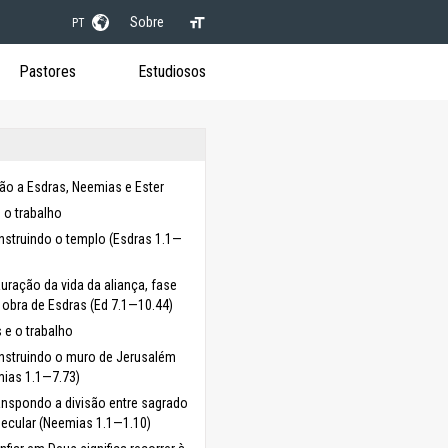
Sobre
PT
Pastores
Estudiosos
ão a Esdras, Neemias e Ester
 o trabalho
struindo o templo (Esdras 1.1—
uração da vida da aliança, fase
 obra de Esdras (Ed 7.1—10.44)
 e o trabalho
struindo o muro de Jerusalém
ias 1.1—7.73)
anspondo a divisão entre sagrado
secular (Neemias 1.1—1.10)