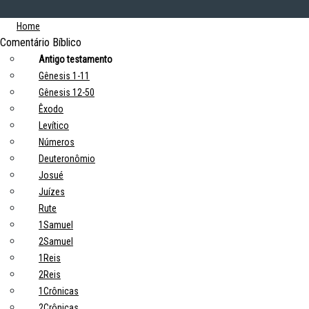
Home
Comentário Bíblico
Antigo testamento
Gênesis 1-11
Gênesis 12-50
Êxodo
Levítico
Números
Deuteronômio
Josué
Juízes
Rute
1Samuel
2Samuel
1Reis
2Reis
1Crônicas
2Crônicas