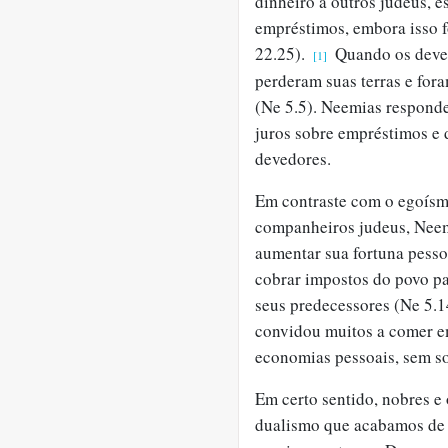
dinheiro a outros judeus, 
empréstimos, embora isso f
22.25).
Quando os deved
[1]
perderam suas terras e for
(Ne 5.5). Neemias responde
juros sobre empréstimos e 
devedores.
Em contraste com o egoísm
companheiros judeus, Neem
aumentar sua fortuna pessoa
cobrar impostos do povo pa
seus predecessores (Ne 5.1
convidou muitos a comer e
economias pessoais, sem so
Em certo sentido, nobres e
dualismo que acabamos de d