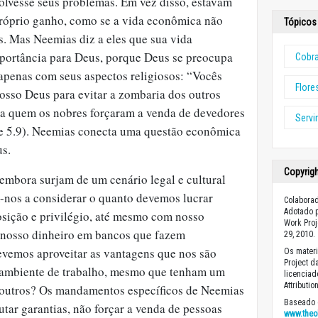
olvesse seus problemas. Em vez disso, estavam
róprio ganho, como se a vida econômica não
Tópicos 
s. Mas Neemias diz a eles que sua vida
portância para Deus, porque Deus se preocupa
Cobr
apenas com seus aspectos religiosos: “Vocês
Flor
sso Deus para evitar a zombaria dos outros
[a quem os nobres forçaram a venda de devedores
Servi
e 5.9). Neemias conecta uma questão econômica
us.
Copyrig
embora surjam de um cenário legal e cultural
m-nos a considerar o quanto devemos lucrar
Colaborad
Adotado p
sição e privilégio, até mesmo com nosso
Work Proj
 nosso dinheiro em bancos que fazem
29, 2010.
vemos aproveitar as vantagens que nos são
Os materi
Project d
 ambiente de trabalho, mesmo que tenham um
licencia
Attributi
s outros? Os mandamentos específicos de Neemias
Baseado 
utar garantias, não forçar a venda de pessoas
www.theo