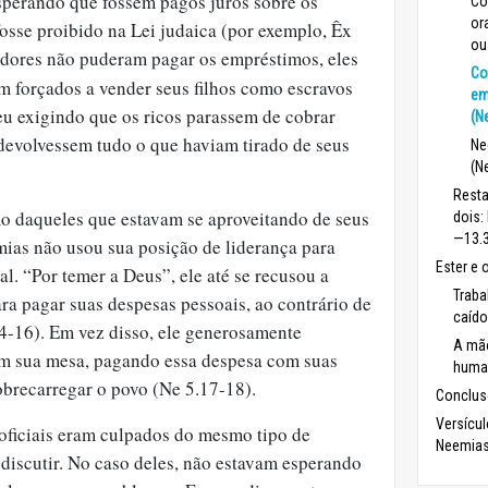
esperando que fossem pagos juros sobre os
Co
or
osse proibido na Lei judaica (por exemplo, Êx
ou
ores não puderam pagar os empréstimos, eles
Co
am forçados a vender seus filhos como escravos
em
u exigindo que os ricos parassem de cobrar
(N
devolvessem tudo o que haviam tirado de seus
Ne
(N
Resta
o daqueles que estavam se aproveitando de seus
dois:
—13.
ias não usou sua posição de liderança para
Ester e 
l. “Por temer a Deus”, ele até se recusou a
Traba
ra pagar suas despesas pessoais, ao contrário de
caído
4-16). Em vez disso, ele generosamente
A mão
m sua mesa, pagando essa despesa com suas
human
brecarregar o povo (Ne 5.17-18).
Conclus
Versícu
 oficiais eram culpados do mesmo tipo de
Neemias
iscutir. No caso deles, não estavam esperando