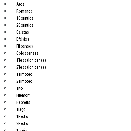
Atos
Romanos
1Coríntios
2Coríntios
Gálatas
Efésios
Filipenses
Colossenses
1Tessalonicenses
2Tessalonicenses
1Timóteo
2Timóteo
Tito
Filemom
Hebreus
Tiago
1Pedro
2Pedro
1João