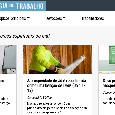
ópicos principais
Devoções
Trabalhadores
orças espirituais do mal
 no
A prosperidade de Jó é reconhecida
Deus pe
como uma bênção de Deus (Jó 1.1-
prosper
12)
Comentári
Comentário Bíblico
rado e
O proble
esforço.
são difíc
Nós nos relacionamos com Deus
principalmente para que ele nos abençoe com
as coisas que queremos?