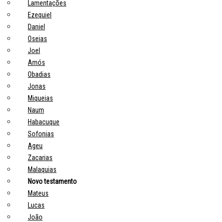
Lamentações
Ezequiel
Daniel
Oseias
Joel
Amós
Obadias
Jonas
Miqueias
Naum
Habacuque
Sofonias
Ageu
Zacarias
Malaquias
Novo testamento
Mateus
Lucas
João