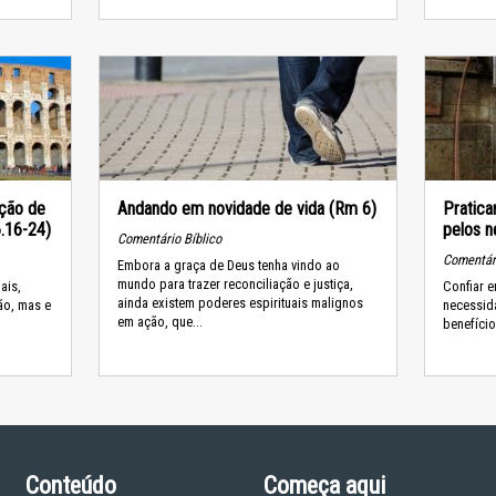
ação de
Andando em novidade de vida (Rm 6)
Pratica
6.16-24)
pelos n
Comentário Bíblico
Comentári
Embora a graça de Deus tenha vindo ao
mundo para trazer reconciliação e justiça,
gais,
Confiar 
ainda existem poderes espirituais malignos
ão, mas e
necessida
em ação, que...
benefíci
Conteúdo
Começa aqui