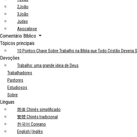
2João
3João
Judas
Apocalipse
Comentário Bíblico
Tópicos principais
10 Pontos-Chave Sobre Trabalho na Bíblia que Todo Cristão Deveria 
Devoções
Trabalho: uma grande ideia de Deus
Trabalhadores
Pastores
Estudiosos
Sobre
Línguas
简体 Chinês simplificado
繁體 Chinês tradicional
한국어 Coreano
English | Inglês