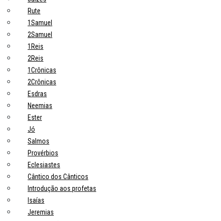
Rute
1Samuel
2Samuel
1Reis
2Reis
1Crônicas
2Crônicas
Esdras
Neemias
Ester
Jó
Salmos
Provérbios
Eclesiastes
Cântico dos Cânticos
Introdução aos profetas
Isaías
Jeremias