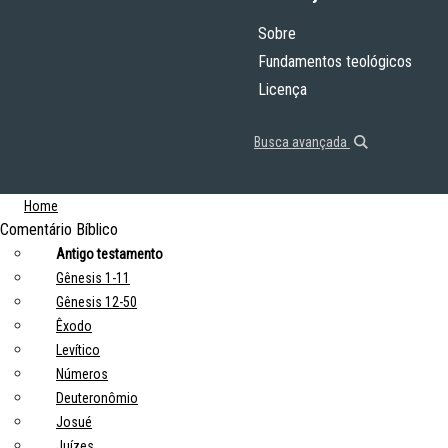
Sobre
Fundamentos teológicos
Licença
Busca avançada
Home
Comentário Bíblico
Antigo testamento
Gênesis 1-11
Gênesis 12-50
Êxodo
Levítico
Números
Deuteronômio
Josué
Juízes