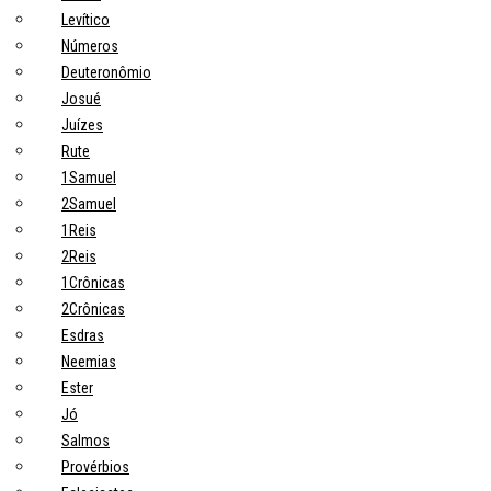
Levítico
Números
Deuteronômio
Josué
Juízes
Rute
1Samuel
2Samuel
1Reis
2Reis
1Crônicas
2Crônicas
Esdras
Neemias
Ester
Jó
Salmos
Provérbios