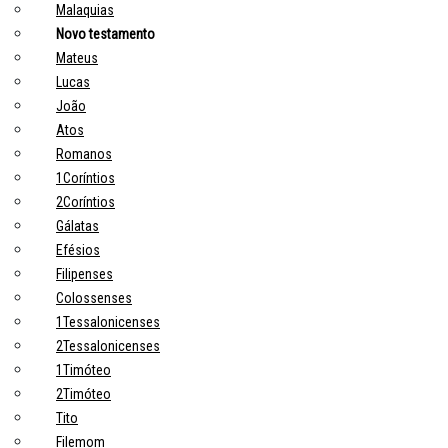
Malaquias
Novo testamento
Mateus
Lucas
João
Atos
Romanos
1Coríntios
2Coríntios
Gálatas
Efésios
Filipenses
Colossenses
1Tessalonicenses
2Tessalonicenses
1Timóteo
2Timóteo
Tito
Filemom