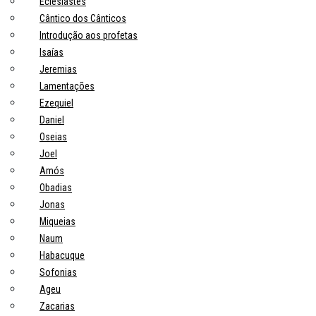
Eclesiastes
Cântico dos Cânticos
Introdução aos profetas
Isaías
Jeremias
Lamentações
Ezequiel
Daniel
Oseias
Joel
Amós
Obadias
Jonas
Miqueias
Naum
Habacuque
Sofonias
Ageu
Zacarias