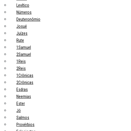
Levítico
Números
Deuteronômio
Josué
Juízes
Rute
1Samuel
2Samuel
1Reis
2Reis
1Crônicas
2Crônicas
Esdras
Neemias
Ester
Jó
Salmos
Provérbios