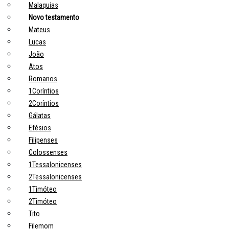
Malaquias
Novo testamento
Mateus
Lucas
João
Atos
Romanos
1Coríntios
2Coríntios
Gálatas
Efésios
Filipenses
Colossenses
1Tessalonicenses
2Tessalonicenses
1Timóteo
2Timóteo
Tito
Filemom