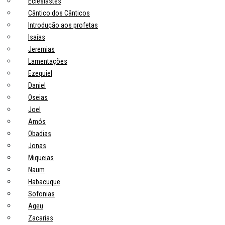
Eclesiastes
Cântico dos Cânticos
Introdução aos profetas
Isaías
Jeremias
Lamentações
Ezequiel
Daniel
Oseias
Joel
Amós
Obadias
Jonas
Miqueias
Naum
Habacuque
Sofonias
Ageu
Zacarias