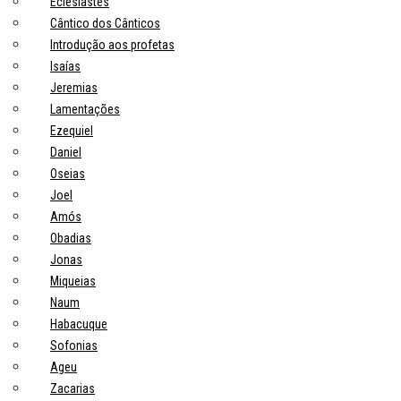
Eclesiastes
Cântico dos Cânticos
Introdução aos profetas
Isaías
Jeremias
Lamentações
Ezequiel
Daniel
Oseias
Joel
Amós
Obadias
Jonas
Miqueias
Naum
Habacuque
Sofonias
Ageu
Zacarias