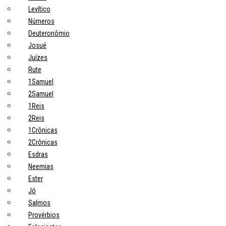
Levítico
Números
Deuteronômio
Josué
Juízes
Rute
1Samuel
2Samuel
1Reis
2Reis
1Crônicas
2Crônicas
Esdras
Neemias
Ester
Jó
Salmos
Provérbios