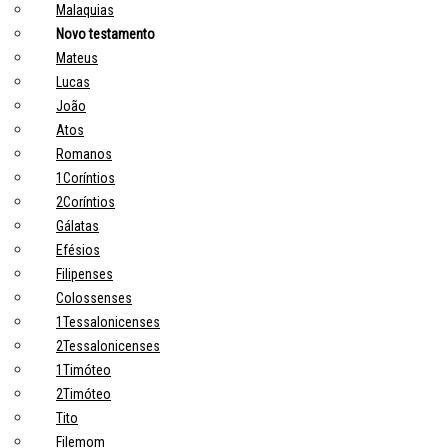
Malaquias
Novo testamento
Mateus
Lucas
João
Atos
Romanos
1Coríntios
2Coríntios
Gálatas
Efésios
Filipenses
Colossenses
1Tessalonicenses
2Tessalonicenses
1Timóteo
2Timóteo
Tito
Filemom