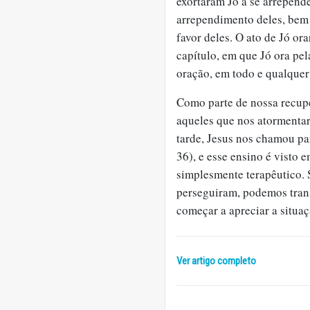
exortaram Jó a se arrepend
arrependimento deles, bem
favor deles. O ato de Jó o
capítulo, em que Jó ora pe
oração, em todo e qualque
Como parte de nossa recup
aqueles que nos atormenta
tarde, Jesus nos chamou pa
36), e esse ensino é visto
simplesmente terapêutico. 
perseguiram, podemos trans
começar a apreciar a situa
Ver artigo completo