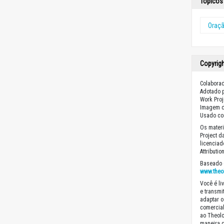
Tópicos 
Oraç
Copyrig
Colabora
Adotado p
Work Proje
Imagem d
Usado co
Os materi
Project d
licencia
Attributi
Baseado 
www.theo
Você é liv
e transmit
adaptar o
comercial
ao Theolo
maneira 