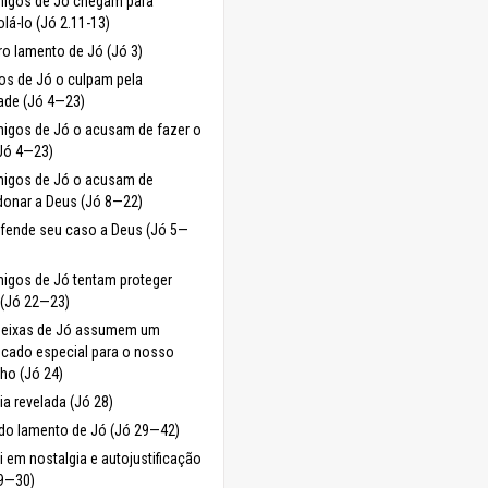
migos de Jó chegam para
lá-lo (Jó 2.11-13)
ro lamento de Jó (Jó 3)
os de Jó o culpam pela
ade (Jó 4—23)
igos de Jó o acusam de fazer o
Jó 4—23)
migos de Jó o acusam de
onar a Deus (Jó 8—22)
fende seu caso a Deus (Jó 5—
igos de Jó tentam proteger
 (Jó 22—23)
ueixas de Jó assumem um
ficado especial para o nosso
lho (Jó 24)
a revelada (Jó 28)
do lamento de Jó (Jó 29—42)
i em nostalgia e autojustificação
29—30)