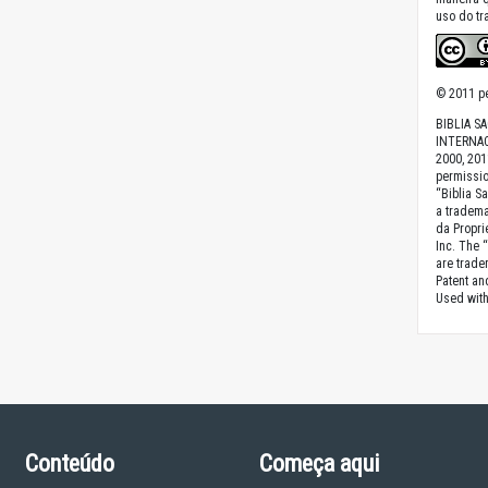
uso do tr
© 2011 pe
BIBLIA S
INTERNAC
2000, 201
permissio
“Biblia S
a tradema
da Proprie
Inc. The 
are trade
Patent a
Used with
Conteúdo
Começa aqui